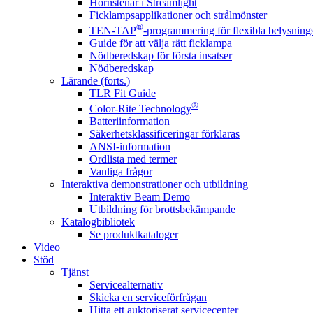
Hörnstenar i Streamlight
Ficklampsapplikationer och strålmönster
®
TEN-TAP
-programmering för flexibla belysnings
Guide för att välja rätt ficklampa
Nödberedskap för första insatser
Nödberedskap
Lärande (forts.)
TLR Fit Guide
®
Color-Rite Technology
Batteriinformation
Säkerhetsklassificeringar förklaras
ANSI-information
Ordlista med termer
Vanliga frågor
Interaktiva demonstrationer och utbildning
Interaktiv Beam Demo
Utbildning för brottsbekämpande
Katalogbibliotek
Se produktkataloger
Video
Stöd
Tjänst
Servicealternativ
Skicka en serviceförfrågan
Hitta ett auktoriserat servicecenter