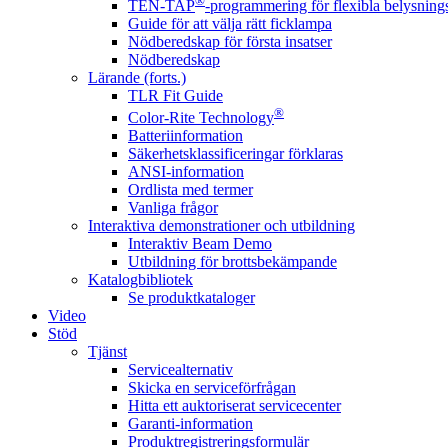
®
TEN-TAP
-programmering för flexibla belysnings
Guide för att välja rätt ficklampa
Nödberedskap för första insatser
Nödberedskap
Lärande (forts.)
TLR Fit Guide
®
Color-Rite Technology
Batteriinformation
Säkerhetsklassificeringar förklaras
ANSI-information
Ordlista med termer
Vanliga frågor
Interaktiva demonstrationer och utbildning
Interaktiv Beam Demo
Utbildning för brottsbekämpande
Katalogbibliotek
Se produktkataloger
Video
Stöd
Tjänst
Servicealternativ
Skicka en serviceförfrågan
Hitta ett auktoriserat servicecenter
Garanti-information
Produktregistreringsformulär