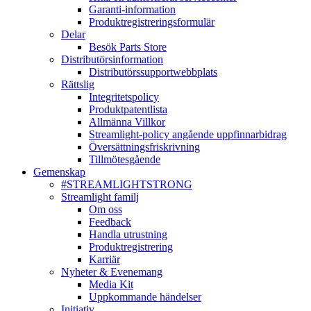
Garanti-information
Produktregistreringsformulär
Delar
Besök Parts Store
Distributörsinformation
Distributörssupportwebbplats
Rättslig
Integritetspolicy
Produktpatentlista
Allmänna Villkor
Streamlight-policy angående uppfinnarbidrag
Översättningsfriskrivning
Tillmötesgående
Gemenskap
#STREAMLIGHTSTRONG
Streamlight familj
Om oss
Feedback
Handla utrustning
Produktregistrering
Karriär
Nyheter & Evenemang
Media Kit
Uppkommande händelser
Initiativ