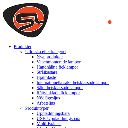
We use cookies to ensure that we provide you the best experience on o
you a better experience. To learn more or to find out how you can di
ACCEPT AND CLOSE
Produkter
Utforska efter kategori
Nya produkter
Vapenmonterade lampor
Handhållna ficklampor
Strålkastare
Hjälmfäste
Internationella säkerhetsklassade lampor
Säkerhetsklassade lampor
Rättvinklade ficklampor
Nödlägesljus
Arbetsljus
Produkttyper
Uppladdningsbara
USB-Uppladdningsbara
Multi-Bränsle