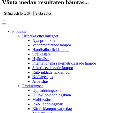
Vänta medan resultaten hämtas...
Stäng och fortsätt
Sluta söka
Produkter
Utforska efter kategori
Nya produkter
Vapenmonterade lampor
Handhållna ficklampor
Strålkastare
Hjälmfäste
Internationella säkerhetsklassade lampor
Säkerhetsklassade lampor
Rättvinklade ficklampor
Nödlägesljus
Arbetsljus
Produkttyper
Uppladdningsbara
USB-Uppladdningsbara
Multi-Bränsle
Icke-Laddningsbart
Bär ficklampor varje dag