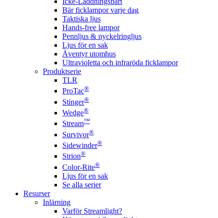
Icke-Laddningsbart
Bär ficklampor varje dag
Taktiska ljus
Hands-free lampor
Pennljus & nyckelringljus
Ljus för en sak
Äventyr utomhus
Ultravioletta och infraröda ficklampor
Produktserie
TLR
®
ProTac
®
Stinger
®
Wedge
™
Stream
®
Survivor
®
Sidewinder
®
Strion
®
Color-Rite
Ljus för en sak
Se alla serier
Resurser
Inlärning
Varför Streamlight?