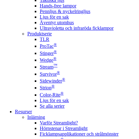
Taktiska ljus
Hands-free lampor
Pennljus & nyckelringljus
Ljus för en sak
Äventyr utomhus
Ultravioletta och infraröda ficklampor
Produktserie
TLR
®
ProTac
®
Stinger
®
Wedge
™
Stream
®
Survivor
®
Sidewinder
®
Strion
®
Color-Rite
Ljus för en sak
Se alla serier
Resurser
Inlärning
Varför Streamlight?
Hörnstenar i Streamlight
Ficklampsapplikationer och strålmönster