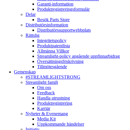
Garanti-information
Produktregistreringsformulär
Delar
Besök Parts Store
Distributörsinformation
Distributörssupportwebbplats
Rättslig
Integritetspolicy
Produktpatentlista
Allmänna Villkor
Streamlight-policy angående uppfinnarbidrag
Översättningsfriskrivning
Tillmötesgående
Gemenskap
#STREAMLIGHTSTRONG
Streamlight familj
Om oss
Feedback
Handla utrustning
Produktregistrering
Karriär
Nyheter & Evenemang
Media Kit
Uppkommande händelser
Initiativ