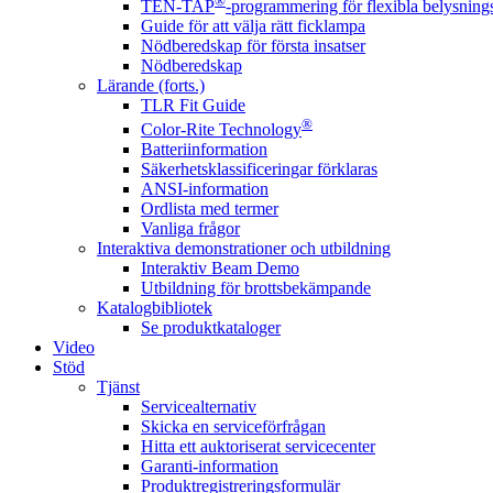
®
TEN-TAP
-programmering för flexibla belysnings
Guide för att välja rätt ficklampa
Nödberedskap för första insatser
Nödberedskap
Lärande (forts.)
TLR Fit Guide
®
Color-Rite Technology
Batteriinformation
Säkerhetsklassificeringar förklaras
ANSI-information
Ordlista med termer
Vanliga frågor
Interaktiva demonstrationer och utbildning
Interaktiv Beam Demo
Utbildning för brottsbekämpande
Katalogbibliotek
Se produktkataloger
Video
Stöd
Tjänst
Servicealternativ
Skicka en serviceförfrågan
Hitta ett auktoriserat servicecenter
Garanti-information
Produktregistreringsformulär