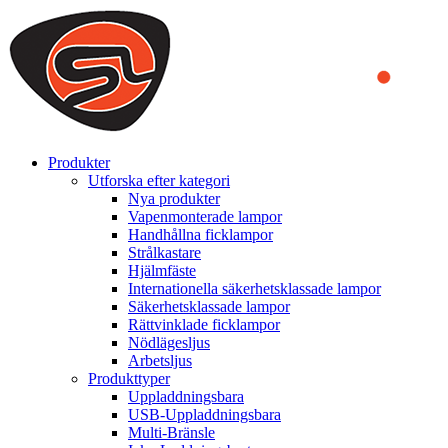
We use cookies to ensure that we provide you the best experience on o
you a better experience. To learn more or to find out how you can di
ACCEPT AND CLOSE
Produkter
Utforska efter kategori
Nya produkter
Vapenmonterade lampor
Handhållna ficklampor
Strålkastare
Hjälmfäste
Internationella säkerhetsklassade lampor
Säkerhetsklassade lampor
Rättvinklade ficklampor
Nödlägesljus
Arbetsljus
Produkttyper
Uppladdningsbara
USB-Uppladdningsbara
Multi-Bränsle