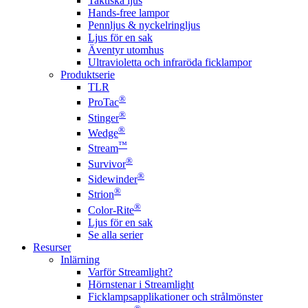
Taktiska ljus
Hands-free lampor
Pennljus & nyckelringljus
Ljus för en sak
Äventyr utomhus
Ultravioletta och infraröda ficklampor
Produktserie
TLR
®
ProTac
®
Stinger
®
Wedge
™
Stream
®
Survivor
®
Sidewinder
®
Strion
®
Color-Rite
Ljus för en sak
Se alla serier
Resurser
Inlärning
Varför Streamlight?
Hörnstenar i Streamlight
Ficklampsapplikationer och strålmönster