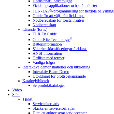
Hörnstenar i Streamlight
Ficklampsapplikationer och strålmönster
®
TEN-TAP
-programmering för flexibla belysnings
Guide för att välja rätt ficklampa
Nödberedskap för första insatser
Nödberedskap
Lärande (forts.)
TLR Fit Guide
®
Color-Rite Technology
Batteriinformation
Säkerhetsklassificeringar förklaras
ANSI-information
Ordlista med termer
Vanliga frågor
Interaktiva demonstrationer och utbildning
Interaktiv Beam Demo
Utbildning för brottsbekämpande
Katalogbibliotek
Se produktkataloger
Video
Stöd
Tjänst
Servicealternativ
Skicka en serviceförfrågan
Hitta ett auktoriserat servicecenter