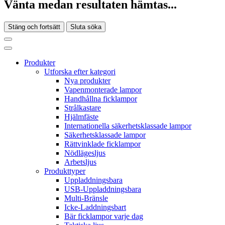
Vänta medan resultaten hämtas...
Stäng och fortsätt
Sluta söka
Produkter
Utforska efter kategori
Nya produkter
Vapenmonterade lampor
Handhållna ficklampor
Strålkastare
Hjälmfäste
Internationella säkerhetsklassade lampor
Säkerhetsklassade lampor
Rättvinklade ficklampor
Nödlägesljus
Arbetsljus
Produkttyper
Uppladdningsbara
USB-Uppladdningsbara
Multi-Bränsle
Icke-Laddningsbart
Bär ficklampor varje dag