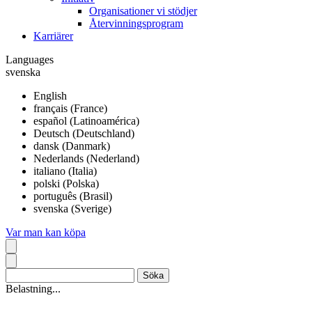
Organisationer vi stödjer
Återvinningsprogram
Karriärer
Languages
svenska
English
français (France)
español (Latinoamérica)
Deutsch (Deutschland)
dansk (Danmark)
Nederlands (Nederland)
italiano (Italia)
polski (Polska)
português (Brasil)
svenska (Sverige)
Var man kan köpa
Belastning...