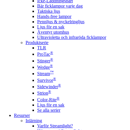
Icke-Laddningsbart
Bär ficklampor varje dag
Taktiska ljus
Hands-free lampor
Pennljus & nyckelringljus
Ljus för en sak
Äventyr utomhus
Ultravioletta och infraröda ficklampor
Produktserie
TLR
®
ProTac
®
Stinger
®
Wedge
™
Stream
®
Survivor
®
Sidewinder
®
Strion
®
Color-Rite
Ljus för en sak
Se alla serier
Resurser
Inlärning
Varför Streamlight?