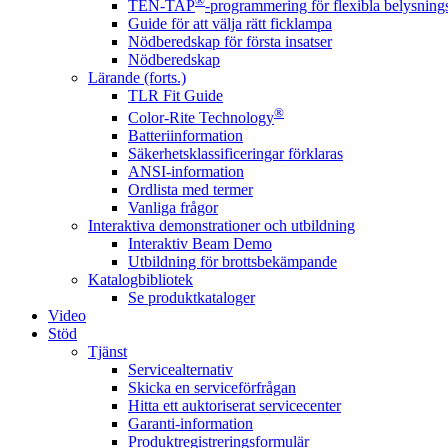
®
TEN-TAP
-programmering för flexibla belysnings
Guide för att välja rätt ficklampa
Nödberedskap för första insatser
Nödberedskap
Lärande (forts.)
TLR Fit Guide
®
Color-Rite Technology
Batteriinformation
Säkerhetsklassificeringar förklaras
ANSI-information
Ordlista med termer
Vanliga frågor
Interaktiva demonstrationer och utbildning
Interaktiv Beam Demo
Utbildning för brottsbekämpande
Katalogbibliotek
Se produktkataloger
Video
Stöd
Tjänst
Servicealternativ
Skicka en serviceförfrågan
Hitta ett auktoriserat servicecenter
Garanti-information
Produktregistreringsformulär