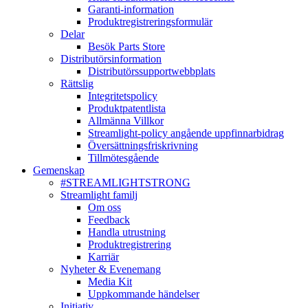
Garanti-information
Produktregistreringsformulär
Delar
Besök Parts Store
Distributörsinformation
Distributörssupportwebbplats
Rättslig
Integritetspolicy
Produktpatentlista
Allmänna Villkor
Streamlight-policy angående uppfinnarbidrag
Översättningsfriskrivning
Tillmötesgående
Gemenskap
#STREAMLIGHTSTRONG
Streamlight familj
Om oss
Feedback
Handla utrustning
Produktregistrering
Karriär
Nyheter & Evenemang
Media Kit
Uppkommande händelser
Initiativ