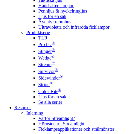
Taktiska ljus
Hands-free lampor
Pennljus & nyckelringljus
Ljus för en sak
Äventyr utomhus
Ultravioletta och infraröda ficklampor
Produktserie
TLR
®
ProTac
®
Stinger
®
Wedge
™
Stream
®
Survivor
®
Sidewinder
®
Strion
®
Color-Rite
Ljus för en sak
Se alla serier
Resurser
Inlärning
Varför Streamlight?
Hörnstenar i Streamlight
Ficklampsapplikationer och strålmönster