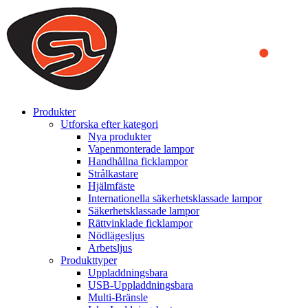
We use cookies to ensure that we provide you the best experience on o
you a better experience. To learn more or to find out how you can di
ACCEPT AND CLOSE
Produkter
Utforska efter kategori
Nya produkter
Vapenmonterade lampor
Handhållna ficklampor
Strålkastare
Hjälmfäste
Internationella säkerhetsklassade lampor
Säkerhetsklassade lampor
Rättvinklade ficklampor
Nödlägesljus
Arbetsljus
Produkttyper
Uppladdningsbara
USB-Uppladdningsbara
Multi-Bränsle