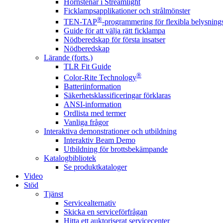
Hörnstenar i Streamlight
Ficklampsapplikationer och strålmönster
®
TEN-TAP
-programmering för flexibla belysnings
Guide för att välja rätt ficklampa
Nödberedskap för första insatser
Nödberedskap
Lärande (forts.)
TLR Fit Guide
®
Color-Rite Technology
Batteriinformation
Säkerhetsklassificeringar förklaras
ANSI-information
Ordlista med termer
Vanliga frågor
Interaktiva demonstrationer och utbildning
Interaktiv Beam Demo
Utbildning för brottsbekämpande
Katalogbibliotek
Se produktkataloger
Video
Stöd
Tjänst
Servicealternativ
Skicka en serviceförfrågan
Hitta ett auktoriserat servicecenter