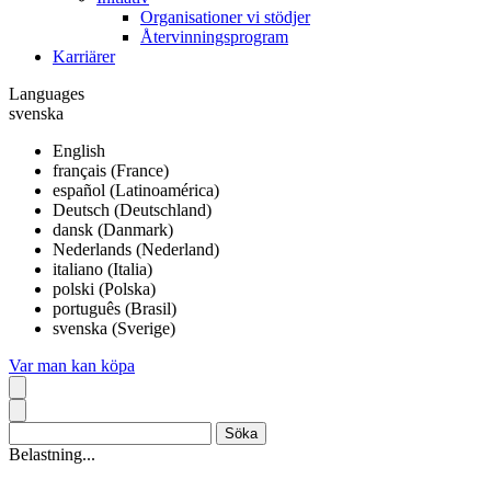
Organisationer vi stödjer
Återvinningsprogram
Karriärer
Languages
svenska
English
français (France)
español (Latinoamérica)
Deutsch (Deutschland)
dansk (Danmark)
Nederlands (Nederland)
italiano (Italia)
polski (Polska)
português (Brasil)
svenska (Sverige)
Var man kan köpa
Belastning...