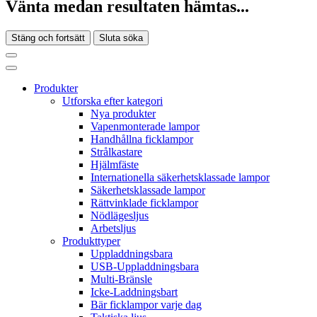
Vänta medan resultaten hämtas...
Stäng och fortsätt
Sluta söka
Produkter
Utforska efter kategori
Nya produkter
Vapenmonterade lampor
Handhållna ficklampor
Strålkastare
Hjälmfäste
Internationella säkerhetsklassade lampor
Säkerhetsklassade lampor
Rättvinklade ficklampor
Nödlägesljus
Arbetsljus
Produkttyper
Uppladdningsbara
USB-Uppladdningsbara
Multi-Bränsle
Icke-Laddningsbart
Bär ficklampor varje dag