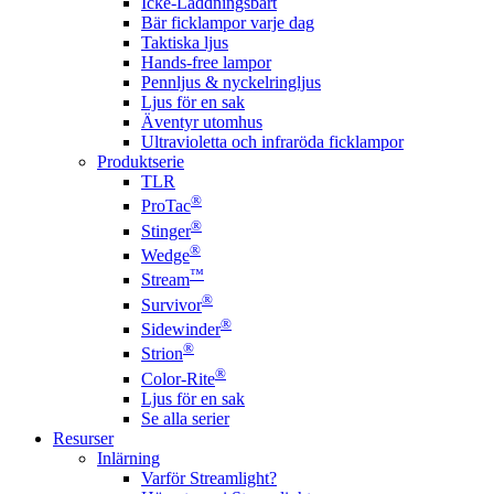
Icke-Laddningsbart
Bär ficklampor varje dag
Taktiska ljus
Hands-free lampor
Pennljus & nyckelringljus
Ljus för en sak
Äventyr utomhus
Ultravioletta och infraröda ficklampor
Produktserie
TLR
®
ProTac
®
Stinger
®
Wedge
™
Stream
®
Survivor
®
Sidewinder
®
Strion
®
Color-Rite
Ljus för en sak
Se alla serier
Resurser
Inlärning
Varför Streamlight?