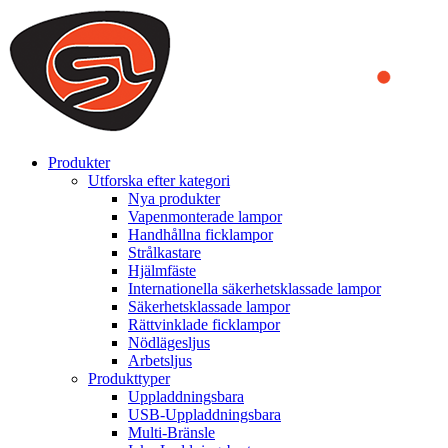
We use cookies to ensure that we provide you the best experience
on our website. By continuing to browse this website, you accept
that cookies are used to help us analyze how the website is used and
to offer you a better experience. To learn more or to find out how
you can disable cookies, you can access our
Privacy Policy
.
ACCEPT AND CLOSE
Produkter
Utforska efter kategori
Nya produkter
Vapenmonterade lampor
Handhållna ficklampor
Strålkastare
Hjälmfäste
Internationella säkerhetsklassade lampor
Säkerhetsklassade lampor
Rättvinklade ficklampor
Nödlägesljus
Arbetsljus
Produkttyper
Uppladdningsbara
USB-Uppladdningsbara
Multi-Bränsle