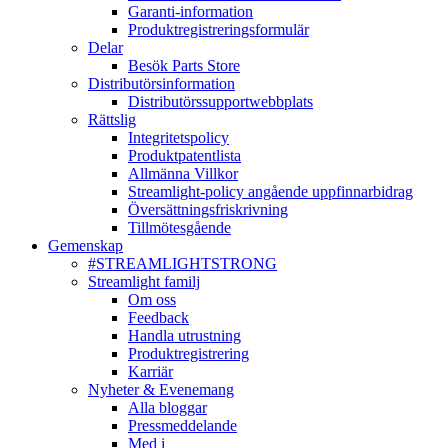
Garanti-information
Produktregistreringsformulär
Delar
Besök Parts Store
Distributörsinformation
Distributörssupportwebbplats
Rättslig
Integritetspolicy
Produktpatentlista
Allmänna Villkor
Streamlight-policy angående uppfinnarbidrag
Översättningsfriskrivning
Tillmötesgående
Gemenskap
#STREAMLIGHTSTRONG
Streamlight familj
Om oss
Feedback
Handla utrustning
Produktregistrering
Karriär
Nyheter & Evenemang
Alla bloggar
Pressmeddelande
Med i