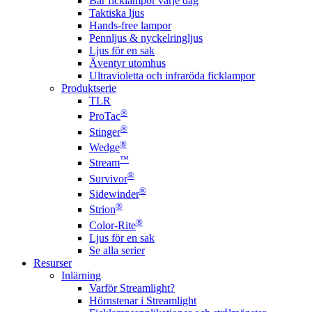
Bär ficklampor varje dag
Taktiska ljus
Hands-free lampor
Pennljus & nyckelringljus
Ljus för en sak
Äventyr utomhus
Ultravioletta och infraröda ficklampor
Produktserie
TLR
®
ProTac
®
Stinger
®
Wedge
™
Stream
®
Survivor
®
Sidewinder
®
Strion
®
Color-Rite
Ljus för en sak
Se alla serier
Resurser
Inlärning
Varför Streamlight?
Hörnstenar i Streamlight