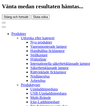
Vänta medan resultaten hämtas...
Stäng och fortsätt
Sluta söka
Produkter
Utforska efter kategori
Nya produkter
Vapenmonterade lampor
Handhållna ficklampor
Strålkastare
Hjälmfäste
Internationella säkerhetsklassade lampor
Säkerhetsklassade lampor
Rättvinklade ficklampor
Nödlägesljus
Arbetsljus
Produkttyper
Uppladdningsbara
USB-Uppladdningsbara
Multi-Bränsle
Icke-Laddningsbart