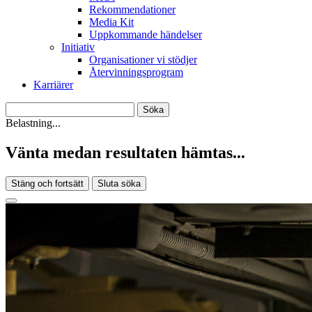
Rekommendationer
Media Kit
Uppkommande händelser
Initiativ
Organisationer vi stödjer
Återvinningsprogram
Karriärer
Belastning...
Vänta medan resultaten hämtas...
Stäng och fortsätt
Sluta söka