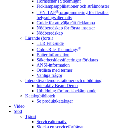
Hörnstenar i Streamlight
Ficklampsapplikationer och strålmönster
®
TEN-TAP
-programmering för flexibla
belysningsalternativ
Guide för att välja rätt ficklampa
Nödberedskap för första insatser
Nödberedskap
Lärande (forts.)
TLR Fit Guide
®
Color-Rite Technology
Batteriinformation
Säkerhetsklassificeringar förklaras
ANSI-information
Ordlista med termer
Vanliga frågor
Interaktiva demonstrationer och utbildning
Interaktiv Beam Demo
Utbildning för brottsbekämpande
Katalogbibliotek
Se produktkataloger
Video
Stöd
Tjänst
Servicealternativ
Skicka en serviceförfrågan