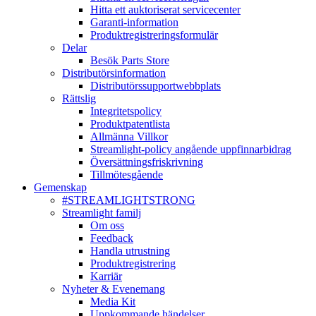
Hitta ett auktoriserat servicecenter
Garanti-information
Produktregistreringsformulär
Delar
Besök Parts Store
Distributörsinformation
Distributörssupportwebbplats
Rättslig
Integritetspolicy
Produktpatentlista
Allmänna Villkor
Streamlight-policy angående uppfinnarbidrag
Översättningsfriskrivning
Tillmötesgående
Gemenskap
#STREAMLIGHTSTRONG
Streamlight familj
Om oss
Feedback
Handla utrustning
Produktregistrering
Karriär
Nyheter & Evenemang
Media Kit
Uppkommande händelser