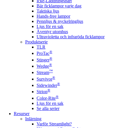
Icke-Laddningsbart
Bär ficklampor varje dag
Taktiska ljus
Hands-free lampor
Pennljus & nyckelringljus
Ljus för en sak
Äventyr utomhus
Ultravioletta och infraröda ficklampor
Produktserie
TLR
®
ProTac
®
Stinger
®
Wedge
™
Stream
®
Survivor
®
Sidewinder
®
Strion
®
Color-Rite
Ljus för en sak
Se alla serier
Resurser
Inlärning
Varför Streamlight?