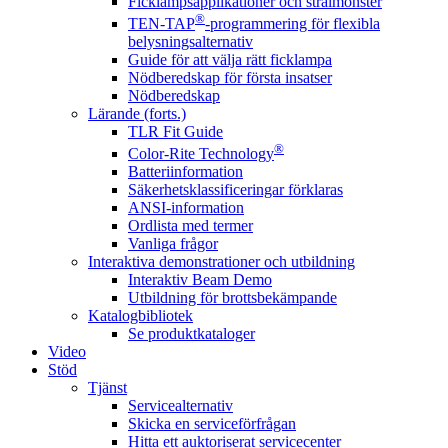
Ficklampsapplikationer och strålmönster
®
TEN-TAP
-programmering för flexibla
belysningsalternativ
Guide för att välja rätt ficklampa
Nödberedskap för första insatser
Nödberedskap
Lärande (forts.)
TLR Fit Guide
®
Color-Rite Technology
Batteriinformation
Säkerhetsklassificeringar förklaras
ANSI-information
Ordlista med termer
Vanliga frågor
Interaktiva demonstrationer och utbildning
Interaktiv Beam Demo
Utbildning för brottsbekämpande
Katalogbibliotek
Se produktkataloger
Video
Stöd
Tjänst
Servicealternativ
Skicka en serviceförfrågan
Hitta ett auktoriserat servicecenter