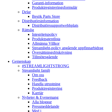
Garanti-information
Produktregistreringsformulär
Delar
Besök Parts Store
Distributörsinformation
Distributörssupportwebbplats
Rättslig
Integritetspolicy
Produktpatentlista
Allmänna Villkor
Streamlight-policy angående uppfinnarbidrag
Översättningsfriskrivning
Tillmötesgående
Gemenskap
#STREAMLIGHTSTRONG
Streamlight familj
Om oss
Feedback
Handla utrustning
Produktregistrering
Karriär
Nyheter & Evenemang
Alla bloggar
Pressmeddelande
Med i