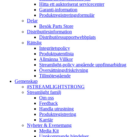
Hitta ett auktoriserat servicecenter
Garanti-information
Produktregistreringsformulär
Delar
Besök Parts Store
Distributörsinformation
Distributörssupportwebbplats
Rättslig
Integritetspolicy
Produktpatentlista
Allmänna Villkor
Streamlight-policy angående uppfinnarbidrag
Översättningsfriskrivning
Tillmötesgående
Gemenskap
#STREAMLIGHTSTRONG
Streamlight familj
Om oss
Feedback
Handla utrustning
Produktregistrering
Karriär
Nyheter & Evenemang
Media Kit
Uppkommande händelser