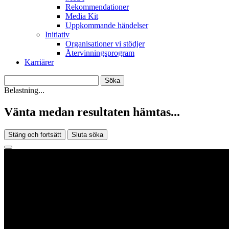
Rekommendationer
Media Kit
Uppkommande händelser
Initiativ
Organisationer vi stödjer
Återvinningsprogram
Karriärer
Belastning...
Vänta medan resultaten hämtas...
Stäng och fortsätt
Sluta söka