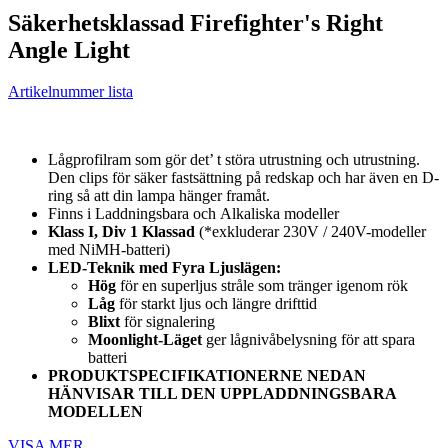
Säkerhetsklassad Firefighter's Right
Angle Light
Artikelnummer lista
Lågprofilram som gör det’ t störa utrustning och utrustning.
Den clips för säker fastsättning på redskap och har även en D-
ring så att din lampa hänger framåt.
Finns i Laddningsbara och Alkaliska modeller
Klass I, Div 1 Klassad
(*exkluderar 230V / 240V-modeller
med NiMH-batteri)
LED-Teknik med Fyra Ljuslägen:
Hög
för en superljus stråle som tränger igenom rök
Låg
för starkt ljus och längre drifttid
Blixt
för signalering
Moonlight-Läget
ger lågnivåbelysning för att spara
batteri
PRODUKTSPECIFIKATIONERNE NEDAN
HÄNVISAR TILL DEN UPPLADDNINGSBARA
MODELLEN
VISA MER