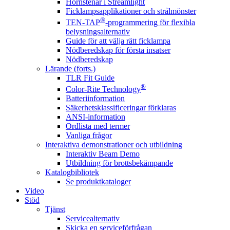
Hörnstenar i Streamlight
Ficklampsapplikationer och strålmönster
®
TEN-TAP
-programmering för flexibla
belysningsalternativ
Guide för att välja rätt ficklampa
Nödberedskap för första insatser
Nödberedskap
Lärande (forts.)
TLR Fit Guide
®
Color-Rite Technology
Batteriinformation
Säkerhetsklassificeringar förklaras
ANSI-information
Ordlista med termer
Vanliga frågor
Interaktiva demonstrationer och utbildning
Interaktiv Beam Demo
Utbildning för brottsbekämpande
Katalogbibliotek
Se produktkataloger
Video
Stöd
Tjänst
Servicealternativ
Skicka en serviceförfrågan