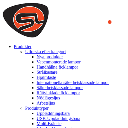
We use cookies to ensure that we provide you the best experience
on our website. By continuing to browse this website, you accept
that cookies are used to help us analyze how the website is used and
to offer you a better experience. To learn more or to find out how
you can disable cookies, you can access our
Privacy Policy
.
ACCEPT AND CLOSE
Produkter
Utforska efter kategori
Nya produkter
Vapenmonterade lampor
Handhållna ficklampor
Strålkastare
Hjälmfäste
Internationella säkerhetsklassade lampor
Säkerhetsklassade lampor
Rättvinklade ficklampor
Nödlägesljus
Arbetsljus
Produkttyper
Uppladdningsbara
USB-Uppladdningsbara
Multi-Bränsle