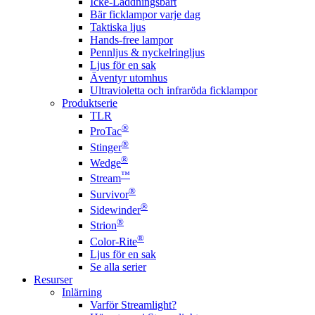
Icke-Laddningsbart
Bär ficklampor varje dag
Taktiska ljus
Hands-free lampor
Pennljus & nyckelringljus
Ljus för en sak
Äventyr utomhus
Ultravioletta och infraröda ficklampor
Produktserie
TLR
®
ProTac
®
Stinger
®
Wedge
™
Stream
®
Survivor
®
Sidewinder
®
Strion
®
Color-Rite
Ljus för en sak
Se alla serier
Resurser
Inlärning
Varför Streamlight?