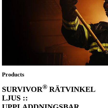
Products
®
SURVIVOR
RÄTVINKEL
LJUS ::
UPPLADDNINGSBAR