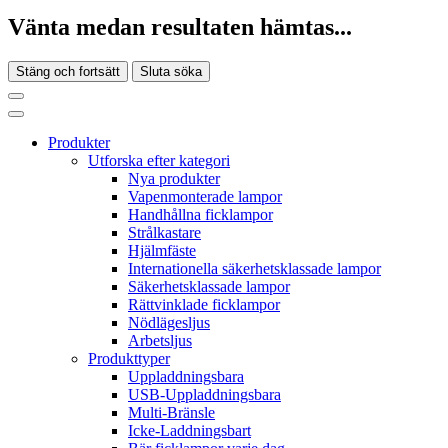
Vänta medan resultaten hämtas...
Stäng och fortsätt
Sluta söka
Produkter
Utforska efter kategori
Nya produkter
Vapenmonterade lampor
Handhållna ficklampor
Strålkastare
Hjälmfäste
Internationella säkerhetsklassade lampor
Säkerhetsklassade lampor
Rättvinklade ficklampor
Nödlägesljus
Arbetsljus
Produkttyper
Uppladdningsbara
USB-Uppladdningsbara
Multi-Bränsle
Icke-Laddningsbart