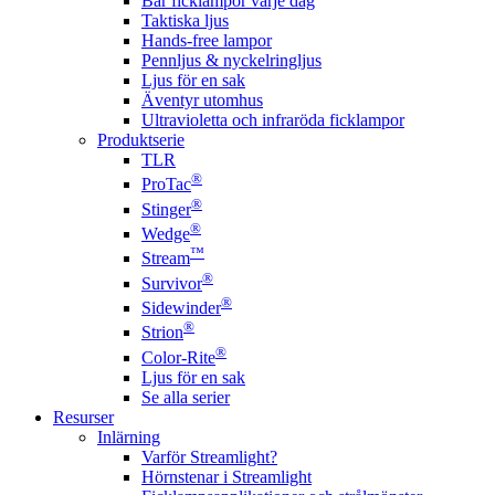
Bär ficklampor varje dag
Taktiska ljus
Hands-free lampor
Pennljus & nyckelringljus
Ljus för en sak
Äventyr utomhus
Ultravioletta och infraröda ficklampor
Produktserie
TLR
®
ProTac
®
Stinger
®
Wedge
™
Stream
®
Survivor
®
Sidewinder
®
Strion
®
Color-Rite
Ljus för en sak
Se alla serier
Resurser
Inlärning
Varför Streamlight?
Hörnstenar i Streamlight