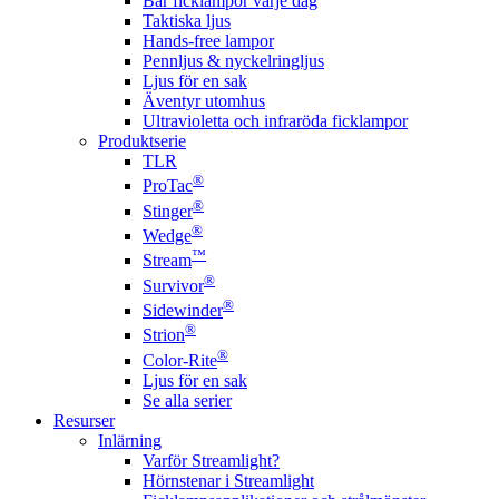
Bär ficklampor varje dag
Taktiska ljus
Hands-free lampor
Pennljus & nyckelringljus
Ljus för en sak
Äventyr utomhus
Ultravioletta och infraröda ficklampor
Produktserie
TLR
®
ProTac
®
Stinger
®
Wedge
™
Stream
®
Survivor
®
Sidewinder
®
Strion
®
Color-Rite
Ljus för en sak
Se alla serier
Resurser
Inlärning
Varför Streamlight?
Hörnstenar i Streamlight