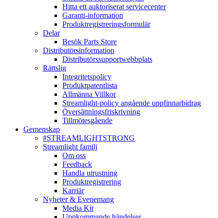
Hitta ett auktoriserat servicecenter
Garanti-information
Produktregistreringsformulär
Delar
Besök Parts Store
Distributörsinformation
Distributörssupportwebbplats
Rättslig
Integritetspolicy
Produktpatentlista
Allmänna Villkor
Streamlight-policy angående uppfinnarbidrag
Översättningsfriskrivning
Tillmötesgående
Gemenskap
#STREAMLIGHTSTRONG
Streamlight familj
Om oss
Feedback
Handla utrustning
Produktregistrering
Karriär
Nyheter & Evenemang
Media Kit
Uppkommande händelser