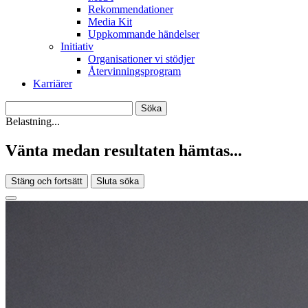
Rekommendationer
Media Kit
Uppkommande händelser
Initiativ
Organisationer vi stödjer
Återvinningsprogram
Karriärer
Belastning...
Vänta medan resultaten hämtas...
Stäng och fortsätt
Sluta söka