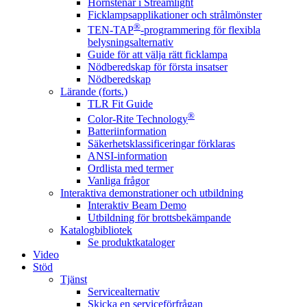
Hörnstenar i Streamlight
Ficklampsapplikationer och strålmönster
®
TEN-TAP
-programmering för flexibla
belysningsalternativ
Guide för att välja rätt ficklampa
Nödberedskap för första insatser
Nödberedskap
Lärande (forts.)
TLR Fit Guide
®
Color-Rite Technology
Batteriinformation
Säkerhetsklassificeringar förklaras
ANSI-information
Ordlista med termer
Vanliga frågor
Interaktiva demonstrationer och utbildning
Interaktiv Beam Demo
Utbildning för brottsbekämpande
Katalogbibliotek
Se produktkataloger
Video
Stöd
Tjänst
Servicealternativ
Skicka en serviceförfrågan