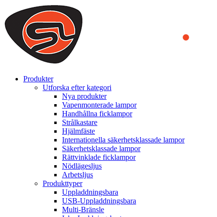
We use cookies to ensure that we provide you the best experience
on our website. By continuing to browse this website, you accept
that cookies are used to help us analyze how the website is used and
to offer you a better experience. To learn more or to find out how
you can disable cookies, you can access our
Privacy Policy
.
ACCEPT AND CLOSE
Produkter
Utforska efter kategori
Nya produkter
Vapenmonterade lampor
Handhållna ficklampor
Strålkastare
Hjälmfäste
Internationella säkerhetsklassade lampor
Säkerhetsklassade lampor
Rättvinklade ficklampor
Nödlägesljus
Arbetsljus
Produkttyper
Uppladdningsbara
USB-Uppladdningsbara
Multi-Bränsle