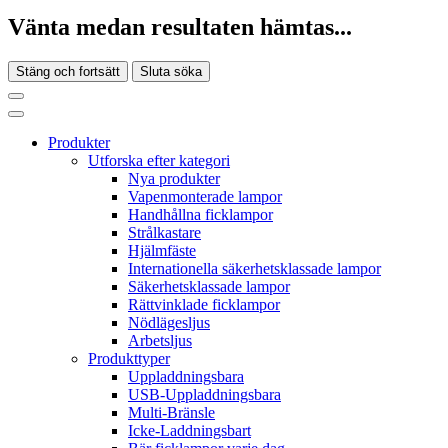
Vänta medan resultaten hämtas...
Stäng och fortsätt
Sluta söka
Produkter
Utforska efter kategori
Nya produkter
Vapenmonterade lampor
Handhållna ficklampor
Strålkastare
Hjälmfäste
Internationella säkerhetsklassade lampor
Säkerhetsklassade lampor
Rättvinklade ficklampor
Nödlägesljus
Arbetsljus
Produkttyper
Uppladdningsbara
USB-Uppladdningsbara
Multi-Bränsle
Icke-Laddningsbart