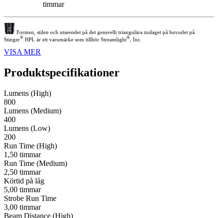
timmar
Formen, stilen och utseendet på det generellt triangulära inslaget på huvudet på
®
®
Stinger
HPL är ett varumärke som tillhör Streamlight
, Inc.
VISA MER
Produktspecifikationer
Lumens (High)
800
Lumens (Medium)
400
Lumens (Low)
200
Run Time (High)
1,50 timmar
Run Time (Medium)
2,50 timmar
Körtid på låg
5,00 timmar
Strobe Run Time
3,00 timmar
Beam Distance (High)