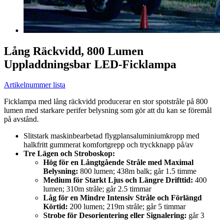
Lång Räckvidd, 800 Lumen
Uppladdningsbar LED-Ficklampa
Artikelnummer lista
Ficklampa med lång räckvidd producerar en stor spotstråle på 800
lumen med starkare perifer belysning som gör att du kan se föremål
på avstånd.
Slitstark maskinbearbetad flygplansaluminiumkropp med
halkfritt gummerat komfortgrepp och tryckknapp på/av
Tre Lägen och Stroboskop:
Hög för en Långtgående Stråle med Maximal
Belysning:
800 lumen; 438m balk; går 1.5 timme
Medium för Starkt Ljus och Längre Drifttid:
400
lumen; 310m stråle; går 2.5 timmar
Låg för en Mindre Intensiv Stråle och Förlängd
Körtid:
200 lumen; 219m stråle; går 5 timmar
Strobe för Desorientering eller Signalering:
går 3