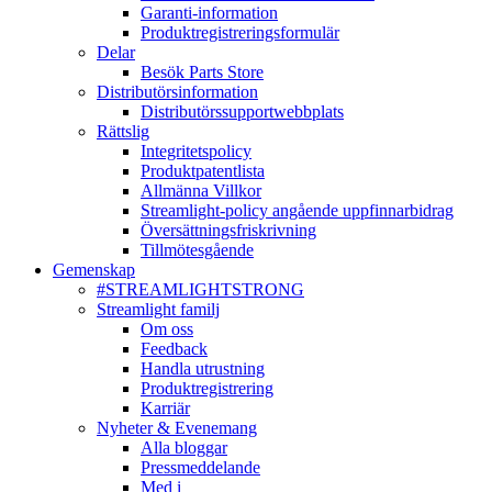
Garanti-information
Produktregistreringsformulär
Delar
Besök Parts Store
Distributörsinformation
Distributörssupportwebbplats
Rättslig
Integritetspolicy
Produktpatentlista
Allmänna Villkor
Streamlight-policy angående uppfinnarbidrag
Översättningsfriskrivning
Tillmötesgående
Gemenskap
#STREAMLIGHTSTRONG
Streamlight familj
Om oss
Feedback
Handla utrustning
Produktregistrering
Karriär
Nyheter & Evenemang
Alla bloggar
Pressmeddelande
Med i