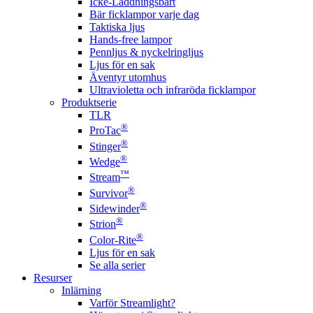
Icke-Laddningsbart
Bär ficklampor varje dag
Taktiska ljus
Hands-free lampor
Pennljus & nyckelringljus
Ljus för en sak
Äventyr utomhus
Ultravioletta och infraröda ficklampor
Produktserie
TLR
®
ProTac
®
Stinger
®
Wedge
™
Stream
®
Survivor
®
Sidewinder
®
Strion
®
Color-Rite
Ljus för en sak
Se alla serier
Resurser
Inlärning
Varför Streamlight?