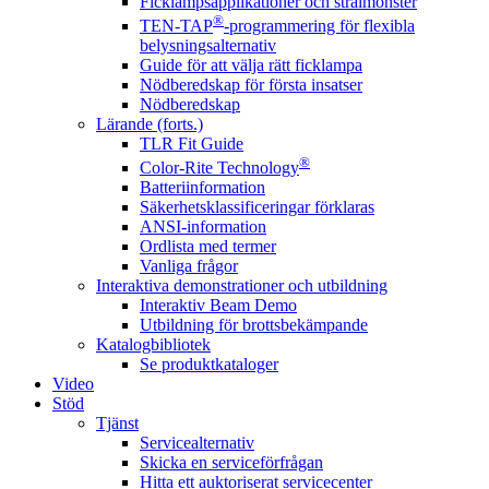
Ficklampsapplikationer och strålmönster
®
TEN-TAP
-programmering för flexibla
belysningsalternativ
Guide för att välja rätt ficklampa
Nödberedskap för första insatser
Nödberedskap
Lärande (forts.)
TLR Fit Guide
®
Color-Rite Technology
Batteriinformation
Säkerhetsklassificeringar förklaras
ANSI-information
Ordlista med termer
Vanliga frågor
Interaktiva demonstrationer och utbildning
Interaktiv Beam Demo
Utbildning för brottsbekämpande
Katalogbibliotek
Se produktkataloger
Video
Stöd
Tjänst
Servicealternativ
Skicka en serviceförfrågan
Hitta ett auktoriserat servicecenter