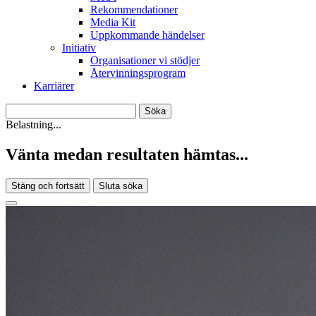
Rekommendationer
Media Kit
Uppkommande händelser
Initiativ
Organisationer vi stödjer
Återvinningsprogram
Karriärer
Belastning...
Vänta medan resultaten hämtas...
Stäng och fortsätt
Sluta söka