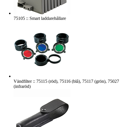
75105 :: Smart laddarehållare
Vändfilter :: 75115 (röd), 75116 (blå), 75117 (grön), 75027
(infraröd)