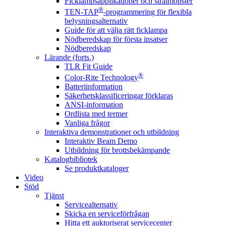
Ficklampsapplikationer och strålmönster
®
TEN-TAP
-programmering för flexibla
belysningsalternativ
Guide för att välja rätt ficklampa
Nödberedskap för första insatser
Nödberedskap
Lärande (forts.)
TLR Fit Guide
®
Color-Rite Technology
Batteriinformation
Säkerhetsklassificeringar förklaras
ANSI-information
Ordlista med termer
Vanliga frågor
Interaktiva demonstrationer och utbildning
Interaktiv Beam Demo
Utbildning för brottsbekämpande
Katalogbibliotek
Se produktkataloger
Video
Stöd
Tjänst
Servicealternativ
Skicka en serviceförfrågan
Hitta ett auktoriserat servicecenter