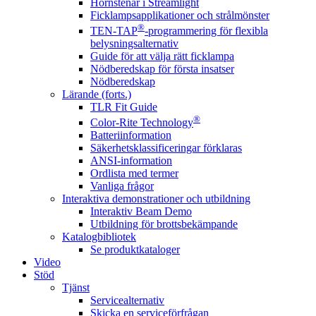
Hörnstenar i Streamlight
Ficklampsapplikationer och strålmönster
®
TEN-TAP
-programmering för flexibla
belysningsalternativ
Guide för att välja rätt ficklampa
Nödberedskap för första insatser
Nödberedskap
Lärande (forts.)
TLR Fit Guide
®
Color-Rite Technology
Batteriinformation
Säkerhetsklassificeringar förklaras
ANSI-information
Ordlista med termer
Vanliga frågor
Interaktiva demonstrationer och utbildning
Interaktiv Beam Demo
Utbildning för brottsbekämpande
Katalogbibliotek
Se produktkataloger
Video
Stöd
Tjänst
Servicealternativ
Skicka en serviceförfrågan