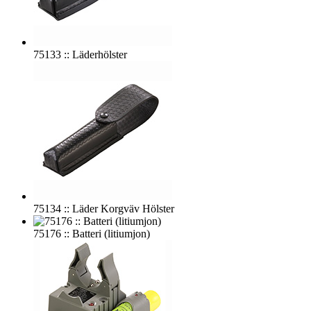
75133 :: Läderhölster
75134 :: Läder Korgväv Hölster
75176 :: Batteri (litiumjon)