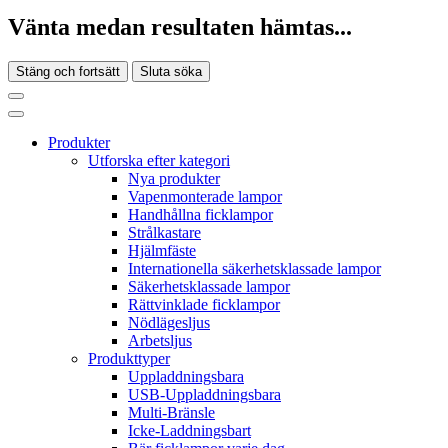
Vänta medan resultaten hämtas...
Stäng och fortsätt
Sluta söka
Produkter
Utforska efter kategori
Nya produkter
Vapenmonterade lampor
Handhållna ficklampor
Strålkastare
Hjälmfäste
Internationella säkerhetsklassade lampor
Säkerhetsklassade lampor
Rättvinklade ficklampor
Nödlägesljus
Arbetsljus
Produkttyper
Uppladdningsbara
USB-Uppladdningsbara
Multi-Bränsle
Icke-Laddningsbart