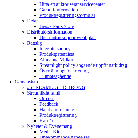
Hitta ett auktoriserat servicecenter
Garanti-information
Produktregistreringsformulär
Delar
Besök Parts Store
Distributörsinformation
Distributörssupportwebbplats
Rättslig
Integritetspolicy
Produktpatentlista
Allmänna Villkor
Streamlight-policy angående uppfinnarbidrag
Översättningsfriskrivning
Tillmötesgående
Gemenskap
#STREAMLIGHTSTRONG
Streamlight familj
Om oss
Feedback
Handla utrustning
Produktregistrering
Karriär
Nyheter & Evenemang
Media Kit
Uppkommande händelser