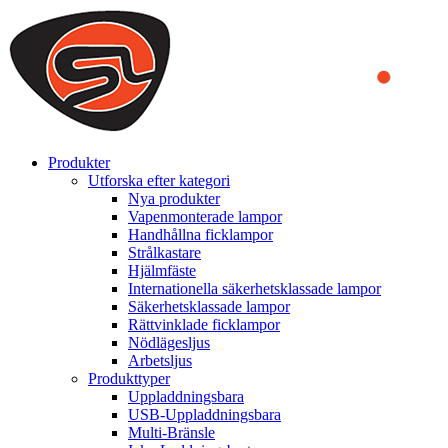
We use cookies to ensure that we provide you the best experience
on our website. By continuing to browse this website, you accept
that cookies are used to help us analyze how the website is used and
to offer you a better experience. To learn more or to find out how
you can disable cookies, you can access our
Privacy Policy
.
ACCEPT AND CLOSE
Produkter
Utforska efter kategori
Nya produkter
Vapenmonterade lampor
Handhållna ficklampor
Strålkastare
Hjälmfäste
Internationella säkerhetsklassade lampor
Säkerhetsklassade lampor
Rättvinklade ficklampor
Nödlägesljus
Arbetsljus
Produkttyper
Uppladdningsbara
USB-Uppladdningsbara
Multi-Bränsle