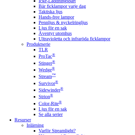
Icke-Laddningsbart
Bär ficklampor varje dag
Taktiska ljus
Hands-free lampor
Pennljus & nyckelringljus
Ljus för en sak
Äventyr utomhus
Ultravioletta och infraröda ficklampor
Produktserie
TLR
®
ProTac
®
Stinger
®
Wedge
™
Stream
®
Survivor
®
Sidewinder
®
Strion
®
Color-Rite
Ljus för en sak
Se alla serier
Resurser
Inlärning
Varför Streamlight?