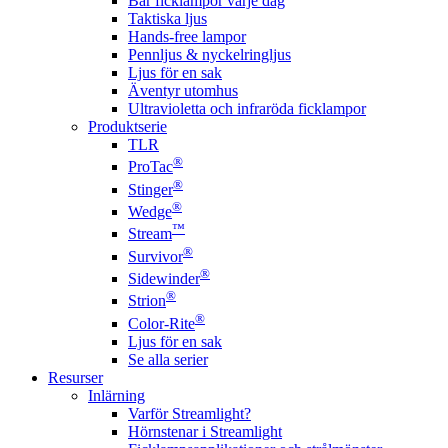
Bär ficklampor varje dag
Taktiska ljus
Hands-free lampor
Pennljus & nyckelringljus
Ljus för en sak
Äventyr utomhus
Ultravioletta och infraröda ficklampor
Produktserie
TLR
®
ProTac
®
Stinger
®
Wedge
™
Stream
®
Survivor
®
Sidewinder
®
Strion
®
Color-Rite
Ljus för en sak
Se alla serier
Resurser
Inlärning
Varför Streamlight?
Hörnstenar i Streamlight