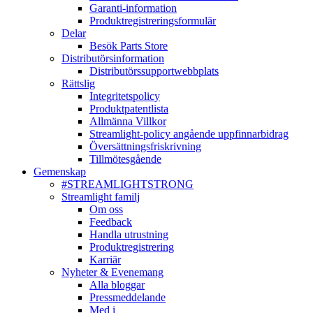
Garanti-information
Produktregistreringsformulär
Delar
Besök Parts Store
Distributörsinformation
Distributörssupportwebbplats
Rättslig
Integritetspolicy
Produktpatentlista
Allmänna Villkor
Streamlight-policy angående uppfinnarbidrag
Översättningsfriskrivning
Tillmötesgående
Gemenskap
#STREAMLIGHTSTRONG
Streamlight familj
Om oss
Feedback
Handla utrustning
Produktregistrering
Karriär
Nyheter & Evenemang
Alla bloggar
Pressmeddelande
Med i