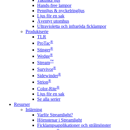
Taktiska ljus
Hands-free lampor
Pennljus & nyckelringljus
Ljus för en sak
Äventyr utomhus
Ultravioletta och infraröda ficklampor
Produktserie
TLR
®
ProTac
®
Stinger
®
Wedge
™
Stream
®
Survivor
®
Sidewinder
®
Strion
®
Color-Rite
Ljus för en sak
Se alla serier
Resurser
Inlärning
Varför Streamlight?
Hörnstenar i Streamlight
Ficklampsapplikationer och strålmönster