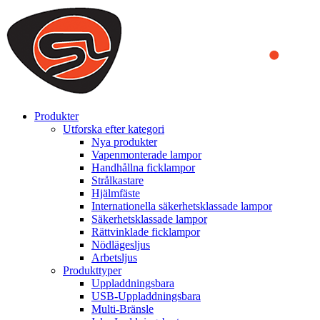
We use cookies to ensure that we provide you the best experience on o
you a better experience. To learn more or to find out how you can di
ACCEPT AND CLOSE
Produkter
Utforska efter kategori
Nya produkter
Vapenmonterade lampor
Handhållna ficklampor
Strålkastare
Hjälmfäste
Internationella säkerhetsklassade lampor
Säkerhetsklassade lampor
Rättvinklade ficklampor
Nödlägesljus
Arbetsljus
Produkttyper
Uppladdningsbara
USB-Uppladdningsbara
Multi-Bränsle