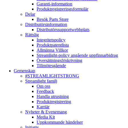
Garanti-information
Produktregistreringsformulär
Delar
Besök Parts Store
Distributörsinformation
Distributörssupportwebbplats
Rättslig
Integritetspolicy
Produktpatentlista
Allmänna Villkor
Streamlight-policy angående uppfinnarbidrag
Översättningsfriskrivning
Tillmötesgående
Gemenskap
#STREAMLIGHTSTRONG
Streamlight familj
Om oss
Feedback
Handla utrustning
Produktregistrering
Karriär
Nyheter & Evenemang
Media Kit
Uppkommande händelser
Initiativ