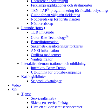
Hörnstenar i Streamlight
Ficklampsapplikationer och strålmönster
®
TEN-TAP
-programmering för flexibla belysnings
Guide för att välja rätt ficklampa
Nödberedskap för första insatser
Nödberedskap
Lärande (forts.)
TLR Fit Guide
®
Color-Rite Technology
Batteriinformation
Säkerhetsklassificeringar förklaras
ANSI-information
Ordlista med termer
Vanliga frågor
Interaktiva demonstrationer och utbildning
Interaktiv Beam Demo
Utbildning för brottsbekämpande
Katalogbibliotek
Se produktkataloger
Video
Stöd
Tjänst
Servicealternativ
Skicka en serviceförfrågan
Hitta ett auktoriserat servicecenter