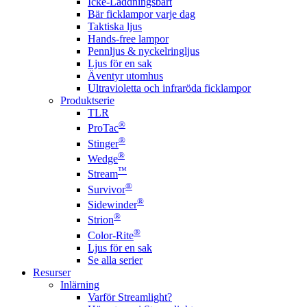
Icke-Laddningsbart
Bär ficklampor varje dag
Taktiska ljus
Hands-free lampor
Pennljus & nyckelringljus
Ljus för en sak
Äventyr utomhus
Ultravioletta och infraröda ficklampor
Produktserie
TLR
®
ProTac
®
Stinger
®
Wedge
™
Stream
®
Survivor
®
Sidewinder
®
Strion
®
Color-Rite
Ljus för en sak
Se alla serier
Resurser
Inlärning
Varför Streamlight?