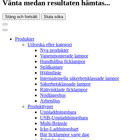
Vänta medan resultaten hämtas...
Stäng och fortsätt
Sluta söka
Produkter
Utforska efter kategori
Nya produkter
Vapenmonterade lampor
Handhållna ficklampor
Strålkastare
Hjälmfäste
Internationella säkerhetsklassade lampor
Säkerhetsklassade lampor
Rättvinklade ficklampor
Nödlägesljus
Arbetsljus
Produkttyper
Uppladdningsbara
USB-Uppladdningsbara
Multi-Bränsle
Icke-Laddningsbart
Bär ficklampor varje dag