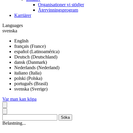
Organisationer vi stödjer
Återvinningsprogram
Karriärer
Languages
svenska
English
français (France)
español (Latinoamérica)
Deutsch (Deutschland)
dansk (Danmark)
Nederlands (Nederland)
italiano (Italia)
polski (Polska)
português (Brasil)
svenska (Sverige)
Var man kan köpa
Belastning...