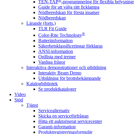
®
TEN-TAP
-programmering för flexibla belysnings
Guide för att välja rätt ficklampa
Nödberedskap för första insatser
Nödberedskap
Lärande (forts.)
TLR Fit Guide
®
Color-Rite Technology
Batteriinformation
Säkerhetsklassificeringar förklaras
ANSI-information
Ordlista med termer
Vanliga frågor
Interaktiva demonstrationer och utbildning
Interaktiv Beam Demo
Utbildning för brottsbekämpande
Katalogbibliotek
Se produktkataloger
Video
Stöd
Tjänst
Servicealternativ
Skicka en serviceförfrågan
Hitta ett auktoriserat servicecenter
Garanti-information
Produktregistreringsformulär