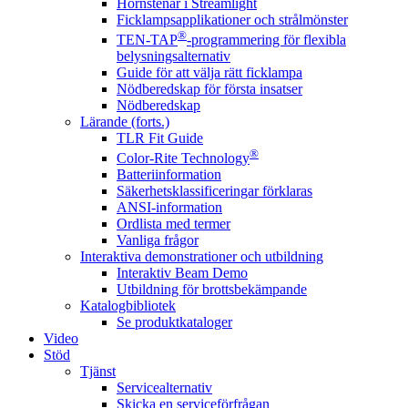
Hörnstenar i Streamlight
Ficklampsapplikationer och strålmönster
®
TEN-TAP
-programmering för flexibla
belysningsalternativ
Guide för att välja rätt ficklampa
Nödberedskap för första insatser
Nödberedskap
Lärande (forts.)
TLR Fit Guide
®
Color-Rite Technology
Batteriinformation
Säkerhetsklassificeringar förklaras
ANSI-information
Ordlista med termer
Vanliga frågor
Interaktiva demonstrationer och utbildning
Interaktiv Beam Demo
Utbildning för brottsbekämpande
Katalogbibliotek
Se produktkataloger
Video
Stöd
Tjänst
Servicealternativ
Skicka en serviceförfrågan