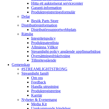
Hitta ett auktoriserat servicecenter
Garanti-information
Produktregistreringsformulär
Delar
Besök Parts Store
Distributörsinformation
Distributörssupportwebbplats
Rättslig
Integritetspolicy
Produktpatentlista
Allmänna Villkor
Streamlight-policy angående uppfinnarbidrag
Översättningsfriskrivning
Tillmötesgående
Gemenskap
#STREAMLIGHTSTRONG
Streamlight familj
Om oss
Feedback
Handla utrustning
Produktregistrering
Karriär
Nyheter & Evenemang
Media Kit
Uppkommande händelser