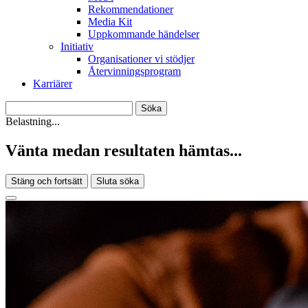
Rekommendationer
Media Kit
Uppkommande händelser
Initiativ
Organisationer vi stödjer
Återvinningsprogram
Karriärer
Belastning...
Vänta medan resultaten hämtas...
Stäng och fortsätt
Sluta söka