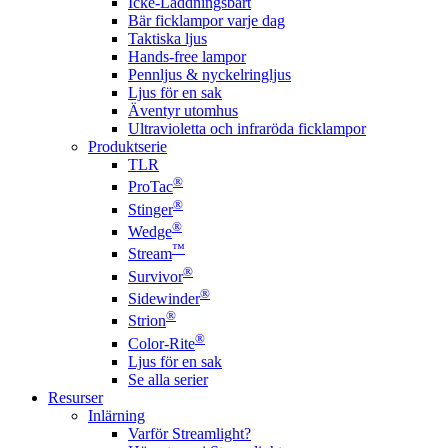
Icke-Laddningsbart
Bär ficklampor varje dag
Taktiska ljus
Hands-free lampor
Pennljus & nyckelringljus
Ljus för en sak
Äventyr utomhus
Ultravioletta och infraröda ficklampor
Produktserie
TLR
®
ProTac
®
Stinger
®
Wedge
™
Stream
®
Survivor
®
Sidewinder
®
Strion
®
Color-Rite
Ljus för en sak
Se alla serier
Resurser
Inlärning
Varför Streamlight?