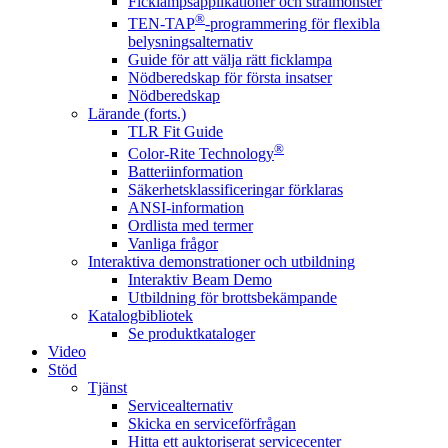
Ficklampsapplikationer och strålmönster
®
TEN-TAP
-programmering för flexibla
belysningsalternativ
Guide för att välja rätt ficklampa
Nödberedskap för första insatser
Nödberedskap
Lärande (forts.)
TLR Fit Guide
®
Color-Rite Technology
Batteriinformation
Säkerhetsklassificeringar förklaras
ANSI-information
Ordlista med termer
Vanliga frågor
Interaktiva demonstrationer och utbildning
Interaktiv Beam Demo
Utbildning för brottsbekämpande
Katalogbibliotek
Se produktkataloger
Video
Stöd
Tjänst
Servicealternativ
Skicka en serviceförfrågan
Hitta ett auktoriserat servicecenter