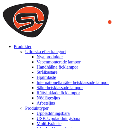
We use cookies to ensure that we provide you the best experience
on our website. By continuing to browse this website, you accept
that cookies are used to help us analyze how the website is used and
to offer you a better experience. To learn more or to find out how
you can disable cookies, you can access our
Privacy Policy
.
ACCEPT AND CLOSE
Produkter
Utforska efter kategori
Nya produkter
Vapenmonterade lampor
Handhållna ficklampor
Strålkastare
Hjälmfäste
Internationella säkerhetsklassade lampor
Säkerhetsklassade lampor
Rättvinklade ficklampor
Nödlägesljus
Arbetsljus
Produkttyper
Uppladdningsbara
USB-Uppladdningsbara
Multi-Bränsle