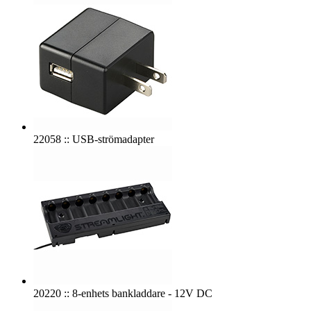
22058 :: USB-strömadapter
20220 :: 8-enhets bankladdare - 12V DC