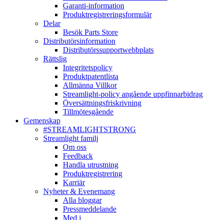
Garanti-information
Produktregistreringsformulär
Delar
Besök Parts Store
Distributörsinformation
Distributörssupportwebbplats
Rättslig
Integritetspolicy
Produktpatentlista
Allmänna Villkor
Streamlight-policy angående uppfinnarbidrag
Översättningsfriskrivning
Tillmötesgående
Gemenskap
#STREAMLIGHTSTRONG
Streamlight familj
Om oss
Feedback
Handla utrustning
Produktregistrering
Karriär
Nyheter & Evenemang
Alla bloggar
Pressmeddelande
Med i