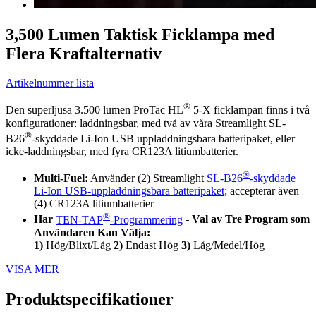
3,500 Lumen Taktisk Ficklampa med
Flera Kraftalternativ
Artikelnummer lista
®
Den superljusa 3.500 lumen ProTac HL
5-X ficklampan finns i två
konfigurationer: laddningsbar, med två av våra Streamlight SL-
®
B26
-skyddade Li-Ion USB uppladdningsbara batteripaket, eller
icke-laddningsbar, med fyra CR123A litiumbatterier.
®
Multi-Fuel:
Använder (2) Streamlight
SL-B26
-skyddade
Li-Ion USB-uppladdningsbara batteripaket
; accepterar även
(4) CR123A litiumbatterier
®
Har
TEN-TAP
-Programmering
- Val av Tre Program som
Användaren Kan Välja:
1)
Hög/Blixt/Låg
2)
Endast Hög
3)
Låg/Medel/Hög
VISA MER
Produktspecifikationer