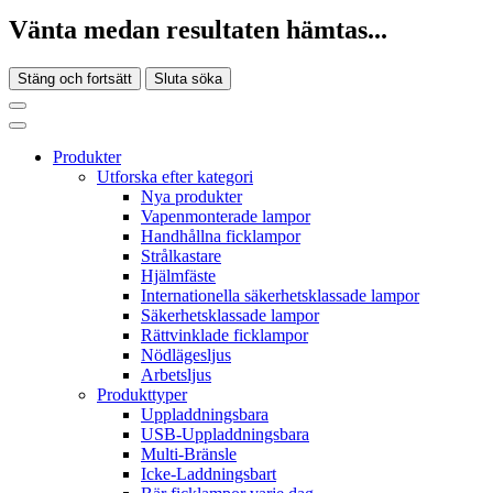
Vänta medan resultaten hämtas...
Stäng och fortsätt
Sluta söka
Produkter
Utforska efter kategori
Nya produkter
Vapenmonterade lampor
Handhållna ficklampor
Strålkastare
Hjälmfäste
Internationella säkerhetsklassade lampor
Säkerhetsklassade lampor
Rättvinklade ficklampor
Nödlägesljus
Arbetsljus
Produkttyper
Uppladdningsbara
USB-Uppladdningsbara
Multi-Bränsle
Icke-Laddningsbart