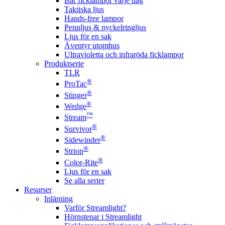
Bär ficklampor varje dag
Taktiska ljus
Hands-free lampor
Pennljus & nyckelringljus
Ljus för en sak
Äventyr utomhus
Ultravioletta och infraröda ficklampor
Produktserie
TLR
®
ProTac
®
Stinger
®
Wedge
™
Stream
®
Survivor
®
Sidewinder
®
Strion
®
Color-Rite
Ljus för en sak
Se alla serier
Resurser
Inlärning
Varför Streamlight?
Hörnstenar i Streamlight