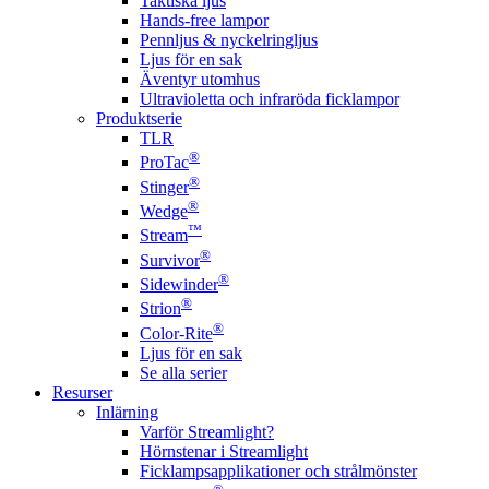
Taktiska ljus
Hands-free lampor
Pennljus & nyckelringljus
Ljus för en sak
Äventyr utomhus
Ultravioletta och infraröda ficklampor
Produktserie
TLR
®
ProTac
®
Stinger
®
Wedge
™
Stream
®
Survivor
®
Sidewinder
®
Strion
®
Color-Rite
Ljus för en sak
Se alla serier
Resurser
Inlärning
Varför Streamlight?
Hörnstenar i Streamlight
Ficklampsapplikationer och strålmönster