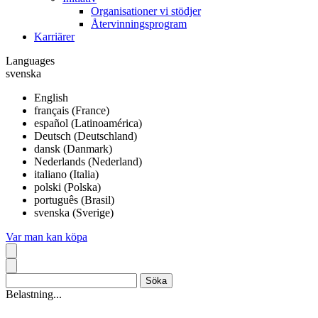
Organisationer vi stödjer
Återvinningsprogram
Karriärer
Languages
svenska
English
français (France)
español (Latinoamérica)
Deutsch (Deutschland)
dansk (Danmark)
Nederlands (Nederland)
italiano (Italia)
polski (Polska)
português (Brasil)
svenska (Sverige)
Var man kan köpa
Belastning...