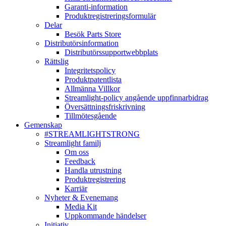
Garanti-information
Produktregistreringsformulär
Delar
Besök Parts Store
Distributörsinformation
Distributörssupportwebbplats
Rättslig
Integritetspolicy
Produktpatentlista
Allmänna Villkor
Streamlight-policy angående uppfinnarbidrag
Översättningsfriskrivning
Tillmötesgående
Gemenskap
#STREAMLIGHTSTRONG
Streamlight familj
Om oss
Feedback
Handla utrustning
Produktregistrering
Karriär
Nyheter & Evenemang
Media Kit
Uppkommande händelser
Initiativ