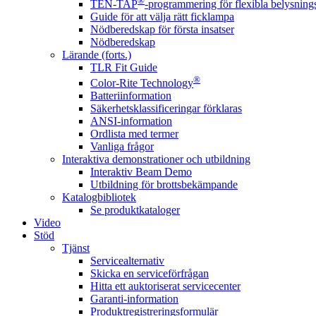
®
TEN-TAP
-programmering för flexibla belysnings
Guide för att välja rätt ficklampa
Nödberedskap för första insatser
Nödberedskap
Lärande (forts.)
TLR Fit Guide
®
Color-Rite Technology
Batteriinformation
Säkerhetsklassificeringar förklaras
ANSI-information
Ordlista med termer
Vanliga frågor
Interaktiva demonstrationer och utbildning
Interaktiv Beam Demo
Utbildning för brottsbekämpande
Katalogbibliotek
Se produktkataloger
Video
Stöd
Tjänst
Servicealternativ
Skicka en serviceförfrågan
Hitta ett auktoriserat servicecenter
Garanti-information
Produktregistreringsformulär