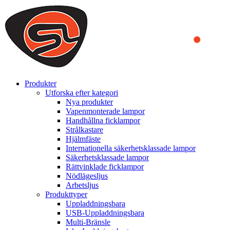
We use cookies to ensure that we provide you the best experience on o
you a better experience. To learn more or to find out how you can di
ACCEPT AND CLOSE
Produkter
Utforska efter kategori
Nya produkter
Vapenmonterade lampor
Handhållna ficklampor
Strålkastare
Hjälmfäste
Internationella säkerhetsklassade lampor
Säkerhetsklassade lampor
Rättvinklade ficklampor
Nödlägesljus
Arbetsljus
Produkttyper
Uppladdningsbara
USB-Uppladdningsbara
Multi-Bränsle