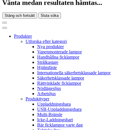
Vänta medan resultaten hämtas...
Stäng och fortsätt
Sluta söka
Produkter
Utforska efter kategori
Nya produkter
Vapenmonterade lampor
Handhållna ficklampor
Strålkastare
Hjälmfäste
Internationella säkerhetsklassade lampor
Säkerhetsklassade lampor
Rättvinklade ficklampor
Nödlägesljus
Arbetsljus
Produkttyper
Uppladdningsbara
USB-Uppladdningsbara
Multi-Bränsle
Icke-Laddningsbart
Bär ficklampor varje dag