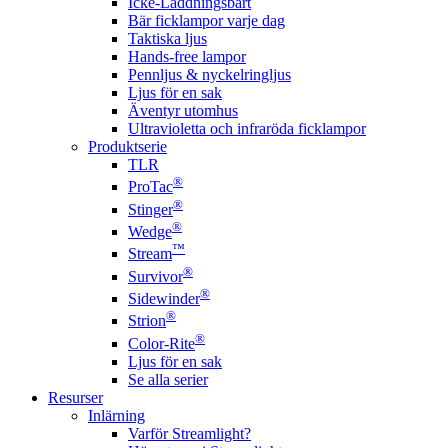
Icke-Laddningsbart
Bär ficklampor varje dag
Taktiska ljus
Hands-free lampor
Pennljus & nyckelringljus
Ljus för en sak
Äventyr utomhus
Ultravioletta och infraröda ficklampor
Produktserie
TLR
®
ProTac
®
Stinger
®
Wedge
™
Stream
®
Survivor
®
Sidewinder
®
Strion
®
Color-Rite
Ljus för en sak
Se alla serier
Resurser
Inlärning
Varför Streamlight?