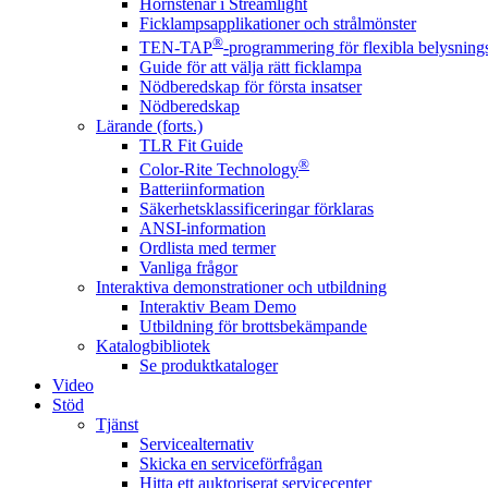
Hörnstenar i Streamlight
Ficklampsapplikationer och strålmönster
®
TEN-TAP
-programmering för flexibla belysnings
Guide för att välja rätt ficklampa
Nödberedskap för första insatser
Nödberedskap
Lärande (forts.)
TLR Fit Guide
®
Color-Rite Technology
Batteriinformation
Säkerhetsklassificeringar förklaras
ANSI-information
Ordlista med termer
Vanliga frågor
Interaktiva demonstrationer och utbildning
Interaktiv Beam Demo
Utbildning för brottsbekämpande
Katalogbibliotek
Se produktkataloger
Video
Stöd
Tjänst
Servicealternativ
Skicka en serviceförfrågan
Hitta ett auktoriserat servicecenter