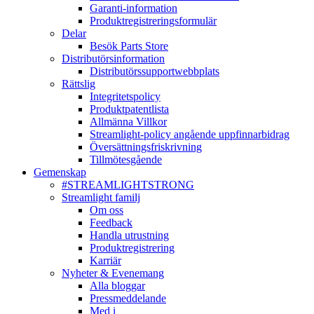
Garanti-information
Produktregistreringsformulär
Delar
Besök Parts Store
Distributörsinformation
Distributörssupportwebbplats
Rättslig
Integritetspolicy
Produktpatentlista
Allmänna Villkor
Streamlight-policy angående uppfinnarbidrag
Översättningsfriskrivning
Tillmötesgående
Gemenskap
#STREAMLIGHTSTRONG
Streamlight familj
Om oss
Feedback
Handla utrustning
Produktregistrering
Karriär
Nyheter & Evenemang
Alla bloggar
Pressmeddelande
Med i