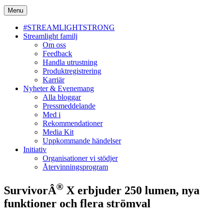
Menu
#STREAMLIGHTSTRONG
Streamlight familj
Om oss
Feedback
Handla utrustning
Produktregistrering
Karriär
Nyheter & Evenemang
Alla bloggar
Pressmeddelande
Med i
Rekommendationer
Media Kit
Uppkommande händelser
Initiativ
Organisationer vi stödjer
Återvinningsprogram
®
SurvivorÂ
X erbjuder 250 lumen, nya
funktioner och flera strömval