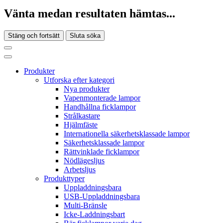
Vänta medan resultaten hämtas...
Stäng och fortsätt
Sluta söka
Produkter
Utforska efter kategori
Nya produkter
Vapenmonterade lampor
Handhållna ficklampor
Strålkastare
Hjälmfäste
Internationella säkerhetsklassade lampor
Säkerhetsklassade lampor
Rättvinklade ficklampor
Nödlägesljus
Arbetsljus
Produkttyper
Uppladdningsbara
USB-Uppladdningsbara
Multi-Bränsle
Icke-Laddningsbart