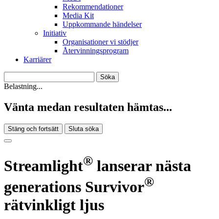
Rekommendationer
Media Kit
Uppkommande händelser
Initiativ
Organisationer vi stödjer
Återvinningsprogram
Karriärer
Belastning...
Vänta medan resultaten hämtas...
Stäng och fortsätt
Sluta söka
®
Streamlight
lanserar nästa
®
generations Survivor
rätvinkligt ljus