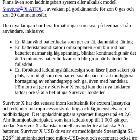
Finns även som laddningsbart system eller alkalisk modell
®
Survivor
X ATEX
, i avvaktan på godkännande för zon 0 gas och
zon 20 dammatmosfär.
Den nya lampan har flera förbättringar som svar på feedback från
användare, inklusive:
En lättanvänd batterilucka som ger en tät, dammtålig tätning
En batteristatusindikator i omkopplaren som blir röd när
batteriet närmar sig låg spänning, blinkar kontinuerligt när det
är 15 minuters batteritid kvar och blir grön när batteriet är
fulladdat
En förbättrad laddningshållardesign som låser ljuset säkert på
plats, samtidigt som den har en snabbspärr för att möjliggöra
borttagning av enhandsgrepp och gå, även med handskar.
Förutom att ge ny Survivor X energi kan den nya laddaren
laddar också alla befintliga Survivor-modeller.
Survivor X har det senaste inom kraftteknik för extrem ljusstyrka
och erbjuder mikroprocessorstyrda hög- och lågintensitets- och
nödblixtlägen. Det uppladdningsbara systemet fungerar på ett 2,6
Ahr litiumjonbatteripaket, som kan laddas upp till 1 000 gånger,
medan Survivor X alkaliska modell använder tre alkaliska AA-
batterier. Survivor X USB drivs av ett medföljande Streamlight SL-
®
B26
litiumjonbatteri med mikro-USB-port och accepterar också tre