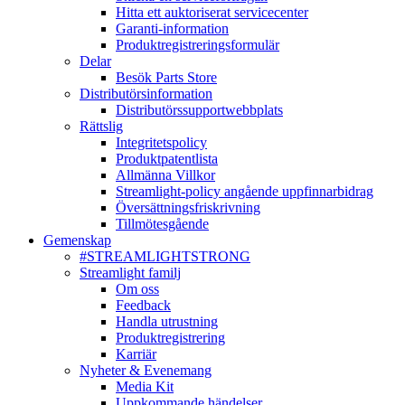
Hitta ett auktoriserat servicecenter
Garanti-information
Produktregistreringsformulär
Delar
Besök Parts Store
Distributörsinformation
Distributörssupportwebbplats
Rättslig
Integritetspolicy
Produktpatentlista
Allmänna Villkor
Streamlight-policy angående uppfinnarbidrag
Översättningsfriskrivning
Tillmötesgående
Gemenskap
#STREAMLIGHTSTRONG
Streamlight familj
Om oss
Feedback
Handla utrustning
Produktregistrering
Karriär
Nyheter & Evenemang
Media Kit
Uppkommande händelser