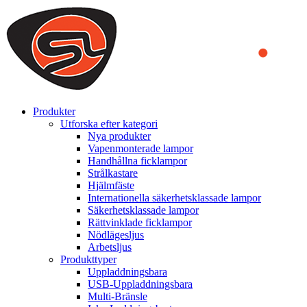
We use cookies to ensure that we provide you the best experience
on our website. By continuing to browse this website, you accept
that cookies are used to help us analyze how the website is used and
to offer you a better experience. To learn more or to find out how
you can disable cookies, you can access our
Privacy Policy
.
ACCEPT AND CLOSE
Produkter
Utforska efter kategori
Nya produkter
Vapenmonterade lampor
Handhållna ficklampor
Strålkastare
Hjälmfäste
Internationella säkerhetsklassade lampor
Säkerhetsklassade lampor
Rättvinklade ficklampor
Nödlägesljus
Arbetsljus
Produkttyper
Uppladdningsbara
USB-Uppladdningsbara
Multi-Bränsle