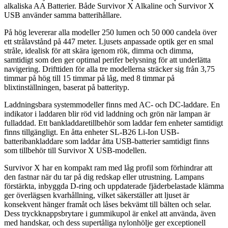
alkaliska AA Batterier. Både Survivor X Alkaline och Survivor X
USB använder samma batterihållare.
På hög levererar alla modeller 250 lumen och 50 000 candela över
ett strålavstånd på 447 meter. Ljusets anpassade optik ger en smal
stråle, idealisk för att skära igenom rök, dimma och dimma,
samtidigt som den ger optimal perifer belysning för att underlätta
navigering. Drifttiden för alla tre modellerna sträcker sig från 3,75
timmar på hög till 15 timmar på låg, med 8 timmar på
blixtinställningen, baserat på batterityp.
Laddningsbara systemmodeller finns med AC- och DC-laddare. En
indikator i laddaren blir röd vid laddning och grön när lampan är
fulladdad. Ett bankladdaretillbehör som laddar fem enheter samtidigt
finns tillgängligt. En åtta enheter SL-B26 Li-Ion USB-
batteribankladdare som laddar åtta USB-batterier samtidigt finns
som tillbehör till Survivor X USB-modellen.
Survivor X har en kompakt ram med låg profil som förhindrar att
den fastnar när du tar på dig redskap eller utrustning. Lampans
förstärkta, inbyggda D-ring och uppdaterade fjäderbelastade klämma
ger överlägsen kvarhållning, vilket säkerställer att ljuset är
konsekvent hänger framåt och låses bekvämt till bälten och selar.
Dess tryckknappsbrytare i gummikupol är enkel att använda, även
med handskar, och dess supertåliga nylonhölje ger exceptionell