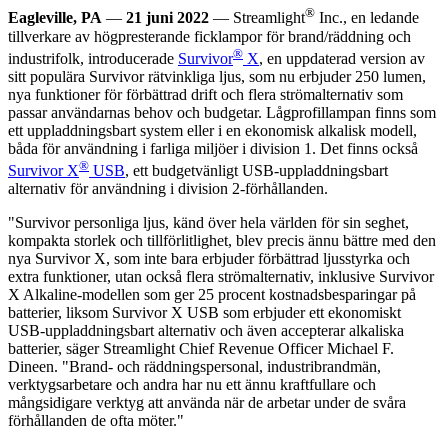
®
Eagleville, PA
—
21 juni 2022
— Streamlight
Inc., en ledande
tillverkare av högpresterande ficklampor för brand/räddning och
®
industrifolk, introducerade
Survivor
X
, en uppdaterad version av
sitt populära Survivor rätvinkliga ljus, som nu erbjuder 250 lumen,
nya funktioner för förbättrad drift och flera strömalternativ som
passar användarnas behov och budgetar. Lågprofillampan finns som
ett uppladdningsbart system eller i en ekonomisk alkalisk modell,
båda för användning i farliga miljöer i division 1. Det finns också
®
Survivor X
USB
, ett budgetvänligt USB-uppladdningsbart
alternativ för användning i division 2-förhållanden.
"Survivor personliga ljus, känd över hela världen för sin seghet,
kompakta storlek och tillförlitlighet, blev precis ännu bättre med den
nya Survivor X, som inte bara erbjuder förbättrad ljusstyrka och
extra funktioner, utan också flera strömalternativ, inklusive Survivor
X Alkaline-modellen som ger 25 procent kostnadsbesparingar på
batterier, liksom Survivor X USB som erbjuder ett ekonomiskt
USB-uppladdningsbart alternativ och även accepterar alkaliska
batterier, säger Streamlight Chief Revenue Officer Michael F.
Dineen. "Brand- och räddningspersonal, industribrandmän,
verktygsarbetare och andra har nu ett ännu kraftfullare och
mångsidigare verktyg att använda när de arbetar under de svåra
förhållanden de ofta möter."