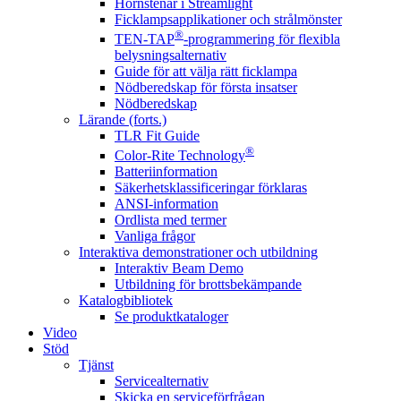
Hörnstenar i Streamlight
Ficklampsapplikationer och strålmönster
®
TEN-TAP
-programmering för flexibla
belysningsalternativ
Guide för att välja rätt ficklampa
Nödberedskap för första insatser
Nödberedskap
Lärande (forts.)
TLR Fit Guide
®
Color-Rite Technology
Batteriinformation
Säkerhetsklassificeringar förklaras
ANSI-information
Ordlista med termer
Vanliga frågor
Interaktiva demonstrationer och utbildning
Interaktiv Beam Demo
Utbildning för brottsbekämpande
Katalogbibliotek
Se produktkataloger
Video
Stöd
Tjänst
Servicealternativ
Skicka en serviceförfrågan