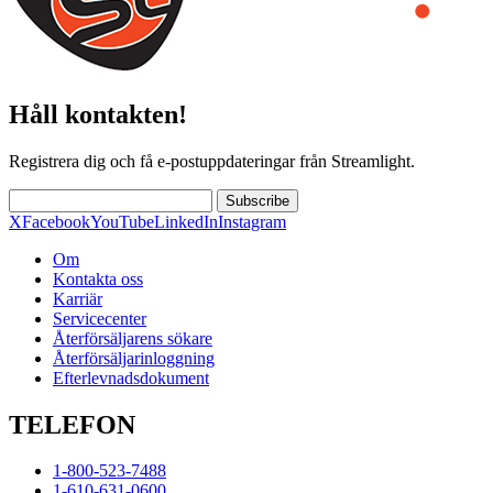
Håll kontakten!
Registrera dig och få e-postuppdateringar från Streamlight.
Subscribe
X
Facebook
YouTube
LinkedIn
Instagram
Om
Kontakta oss
Karriär
Servicecenter
Återförsäljarens sökare
Återförsäljarinloggning
Efterlevnadsdokument
TELEFON
1-800-523-7488
1-610-631-0600