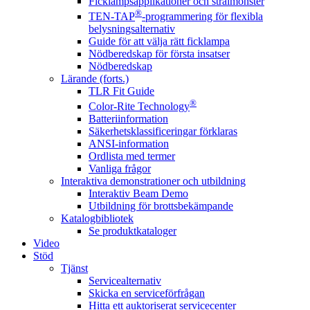
Ficklampsapplikationer och strålmönster
®
TEN-TAP
-programmering för flexibla
belysningsalternativ
Guide för att välja rätt ficklampa
Nödberedskap för första insatser
Nödberedskap
Lärande (forts.)
TLR Fit Guide
®
Color-Rite Technology
Batteriinformation
Säkerhetsklassificeringar förklaras
ANSI-information
Ordlista med termer
Vanliga frågor
Interaktiva demonstrationer och utbildning
Interaktiv Beam Demo
Utbildning för brottsbekämpande
Katalogbibliotek
Se produktkataloger
Video
Stöd
Tjänst
Servicealternativ
Skicka en serviceförfrågan
Hitta ett auktoriserat servicecenter