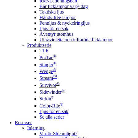
Icke-Laddningsbart
Bär ficklampor varje dag
Taktiska ljus
Hands-free lampor
Pennljus & nyckelringljus
Ljus för en sak
Äventyr utomhus
Ultravioletta och infraröda ficklampor
Produktserie
TLR
®
ProTac
®
Stinger
®
Wedge
™
Stream
®
Survivor
®
Sidewinder
®
Strion
®
Color-Rite
Ljus för en sak
Se alla serier
Resurser
Inlärning
Varför Streamlight?