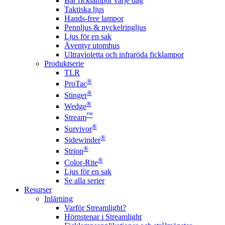
Bär ficklampor varje dag
Taktiska ljus
Hands-free lampor
Pennljus & nyckelringljus
Ljus för en sak
Äventyr utomhus
Ultravioletta och infraröda ficklampor
Produktserie
TLR
®
ProTac
®
Stinger
®
Wedge
™
Stream
®
Survivor
®
Sidewinder
®
Strion
®
Color-Rite
Ljus för en sak
Se alla serier
Resurser
Inlärning
Varför Streamlight?
Hörnstenar i Streamlight