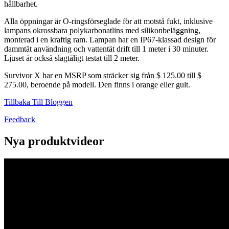
hållbarhet.
Alla öppningar är O-ringsförseglade för att motstå fukt, inklusive
lampans okrossbara polykarbonatlins med silikonbeläggning,
monterad i en kraftig ram. Lampan har en IP67-klassad design för
dammtät användning och vattentät drift till 1 meter i 30 minuter.
Ljuset är också slagtåligt testat till 2 meter.
Survivor X har en MSRP som sträcker sig från $ 125.00 till $
275.00, beroende på modell. Den finns i orange eller gult.
Tillbaka Till Bloggen
Feedback
Nya produktvideor