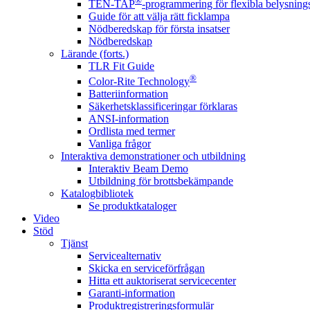
®
TEN-TAP
-programmering för flexibla belysnings
Guide för att välja rätt ficklampa
Nödberedskap för första insatser
Nödberedskap
Lärande (forts.)
TLR Fit Guide
®
Color-Rite Technology
Batteriinformation
Säkerhetsklassificeringar förklaras
ANSI-information
Ordlista med termer
Vanliga frågor
Interaktiva demonstrationer och utbildning
Interaktiv Beam Demo
Utbildning för brottsbekämpande
Katalogbibliotek
Se produktkataloger
Video
Stöd
Tjänst
Servicealternativ
Skicka en serviceförfrågan
Hitta ett auktoriserat servicecenter
Garanti-information
Produktregistreringsformulär