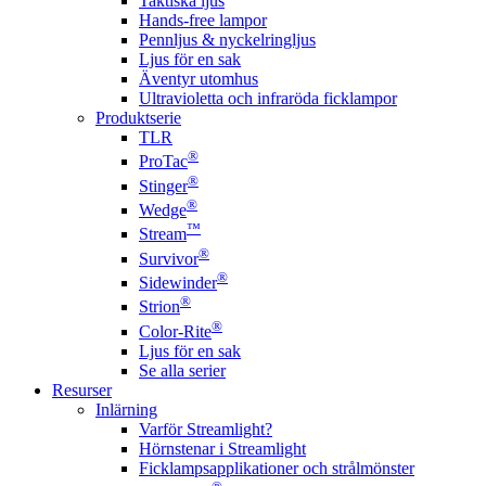
Taktiska ljus
Hands-free lampor
Pennljus & nyckelringljus
Ljus för en sak
Äventyr utomhus
Ultravioletta och infraröda ficklampor
Produktserie
TLR
®
ProTac
®
Stinger
®
Wedge
™
Stream
®
Survivor
®
Sidewinder
®
Strion
®
Color-Rite
Ljus för en sak
Se alla serier
Resurser
Inlärning
Varför Streamlight?
Hörnstenar i Streamlight
Ficklampsapplikationer och strålmönster