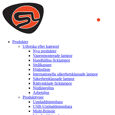
We use cookies to ensure that we provide you the best experience on o
you a better experience. To learn more or to find out how you can di
ACCEPT AND CLOSE
Produkter
Utforska efter kategori
Nya produkter
Vapenmonterade lampor
Handhållna ficklampor
Strålkastare
Hjälmfäste
Internationella säkerhetsklassade lampor
Säkerhetsklassade lampor
Rättvinklade ficklampor
Nödlägesljus
Arbetsljus
Produkttyper
Uppladdningsbara
USB-Uppladdningsbara
Multi-Bränsle