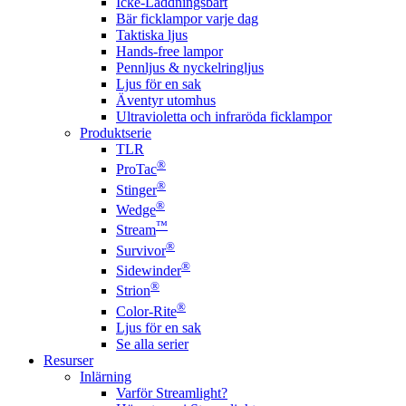
Icke-Laddningsbart
Bär ficklampor varje dag
Taktiska ljus
Hands-free lampor
Pennljus & nyckelringljus
Ljus för en sak
Äventyr utomhus
Ultravioletta och infraröda ficklampor
Produktserie
TLR
®
ProTac
®
Stinger
®
Wedge
™
Stream
®
Survivor
®
Sidewinder
®
Strion
®
Color-Rite
Ljus för en sak
Se alla serier
Resurser
Inlärning
Varför Streamlight?