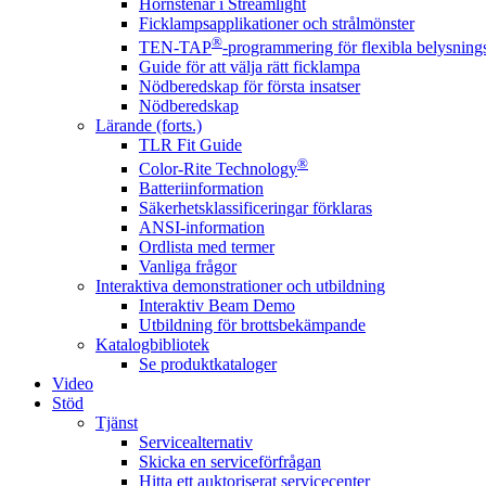
Hörnstenar i Streamlight
Ficklampsapplikationer och strålmönster
®
TEN-TAP
-programmering för flexibla belysnings
Guide för att välja rätt ficklampa
Nödberedskap för första insatser
Nödberedskap
Lärande (forts.)
TLR Fit Guide
®
Color-Rite Technology
Batteriinformation
Säkerhetsklassificeringar förklaras
ANSI-information
Ordlista med termer
Vanliga frågor
Interaktiva demonstrationer och utbildning
Interaktiv Beam Demo
Utbildning för brottsbekämpande
Katalogbibliotek
Se produktkataloger
Video
Stöd
Tjänst
Servicealternativ
Skicka en serviceförfrågan
Hitta ett auktoriserat servicecenter