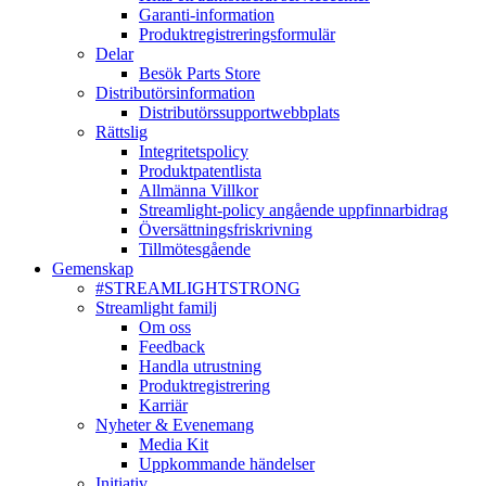
Garanti-information
Produktregistreringsformulär
Delar
Besök Parts Store
Distributörsinformation
Distributörssupportwebbplats
Rättslig
Integritetspolicy
Produktpatentlista
Allmänna Villkor
Streamlight-policy angående uppfinnarbidrag
Översättningsfriskrivning
Tillmötesgående
Gemenskap
#STREAMLIGHTSTRONG
Streamlight familj
Om oss
Feedback
Handla utrustning
Produktregistrering
Karriär
Nyheter & Evenemang
Media Kit
Uppkommande händelser
Initiativ