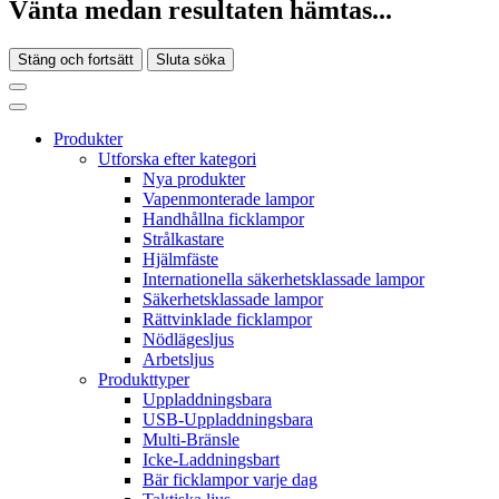
Vänta medan resultaten hämtas...
Stäng och fortsätt
Sluta söka
Produkter
Utforska efter kategori
Nya produkter
Vapenmonterade lampor
Handhållna ficklampor
Strålkastare
Hjälmfäste
Internationella säkerhetsklassade lampor
Säkerhetsklassade lampor
Rättvinklade ficklampor
Nödlägesljus
Arbetsljus
Produkttyper
Uppladdningsbara
USB-Uppladdningsbara
Multi-Bränsle
Icke-Laddningsbart
Bär ficklampor varje dag