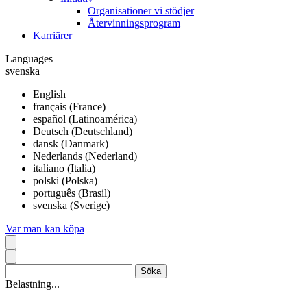
Organisationer vi stödjer
Återvinningsprogram
Karriärer
Languages
svenska
English
français (France)
español (Latinoamérica)
Deutsch (Deutschland)
dansk (Danmark)
Nederlands (Nederland)
italiano (Italia)
polski (Polska)
português (Brasil)
svenska (Sverige)
Var man kan köpa
Belastning...