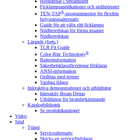
Hörnstenar i Streamlight
Ficklampsapplikationer och strålmönster
®
TEN-TAP
-programmering för flexibla
belysningsalternativ
Guide för att välja rätt ficklampa
Nödberedskap för första insatser
Nödberedskap
Lärande (forts.)
TLR Fit Guide
®
Color-Rite Technology
Batteriinformation
Säkerhetsklassificeringar förklaras
ANSI-information
Ordlista med termer
Vanliga frågor
Interaktiva demonstrationer och utbildning
Interaktiv Beam Demo
Utbildning för brottsbekämpande
Katalogbibliotek
Se produktkataloger
Video
Stöd
Tjänst
Servicealternativ
Skicka en serviceförfrågan