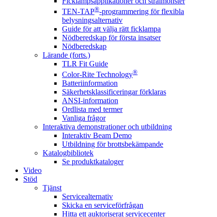
Ficklampsapplikationer och strålmönster
®
TEN-TAP
-programmering för flexibla
belysningsalternativ
Guide för att välja rätt ficklampa
Nödberedskap för första insatser
Nödberedskap
Lärande (forts.)
TLR Fit Guide
®
Color-Rite Technology
Batteriinformation
Säkerhetsklassificeringar förklaras
ANSI-information
Ordlista med termer
Vanliga frågor
Interaktiva demonstrationer och utbildning
Interaktiv Beam Demo
Utbildning för brottsbekämpande
Katalogbibliotek
Se produktkataloger
Video
Stöd
Tjänst
Servicealternativ
Skicka en serviceförfrågan
Hitta ett auktoriserat servicecenter