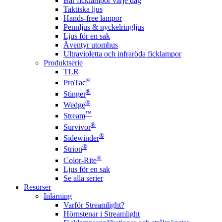
Bär ficklampor varje dag
Taktiska ljus
Hands-free lampor
Pennljus & nyckelringljus
Ljus för en sak
Äventyr utomhus
Ultravioletta och infraröda ficklampor
Produktserie
TLR
®
ProTac
®
Stinger
®
Wedge
™
Stream
®
Survivor
®
Sidewinder
®
Strion
®
Color-Rite
Ljus för en sak
Se alla serier
Resurser
Inlärning
Varför Streamlight?
Hörnstenar i Streamlight