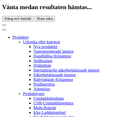
Vänta medan resultaten hämtas...
Stäng och fortsätt
Sluta söka
Produkter
Utforska efter kategori
Nya produkter
Vapenmonterade lampor
Handhållna ficklampor
Strålkastare
Hjälmfäste
Internationella säkerhetsklassade lampor
Säkerhetsklassade lampor
Rättvinklade ficklampor
Nödlägesljus
Arbetsljus
Produkttyper
Uppladdningsbara
USB-Uppladdningsbara
Multi-Bränsle
Icke-Laddningsbart