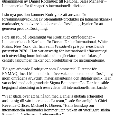
utnämningen av Daniel Rodriguez till Regional Sales Manager –
Latinamerika för företaget’ s internationella division.
I sin nya position kommer Rodriguez att ansvara för
försäljningsutveckling av Streamlight-produkter på latinamerikanska
marknader, samt övervaka oberoende försäljningsbyråer för att
generera produktförsäljning.
Före sin roll på Streamlight var Rodriguez områdeschef –
Latinamerika och Karibien för Dorian Drake International, White
Plains, New York, där han vann
President’s pris för enastående
prestation
2020. Han var ansvarig för internationell affärsstrategi
och utveckling inom industri- och miljösektorn, med fokus på
centrifugalpumpar, fläktar och produktlinjer för instrumentering.
Tidigare arbetade Rodriguez som Commercial Director för
EYMAQ, Inc. I Miami där han övervakade internationell försäljning
inom områdena gruvdrift, materialhantering och slitplåtsteknik. Han
var också med och grundade Sigma Equipment Co. Där han sålde
begagnad utrustning och reservdelar till internationella marknader.
“Vi är glada över att ha någon med Daniel’s globala erfarenhet
ansluta sig till vårt internationella team,” sade Streamlight’s Chief
Revenue Officer, Michael F. Dineen. “Hans kunskap om
internationella marknader kommer utan tvekan att ytterligare stärka
Streamlight’s närvaro i Latinamerika.”