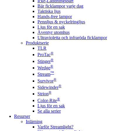
Icke-Laddningsbart
Bär ficklampor varje dag
Taktiska ljus
Hands-free lampor
Pennljus & nyckelringljus
Ljus för en sak
Äventyr utomhus
Ultravioletta och infraröda ficklampor
Produktserie
TLR
®
ProTac
®
Stinger
®
Wedge
™
Stream
®
Survivor
®
Sidewinder
®
Strion
®
Color-Rite
Ljus för en sak
Se alla serier
Resurser
Inlärning
Varför Streamlight?