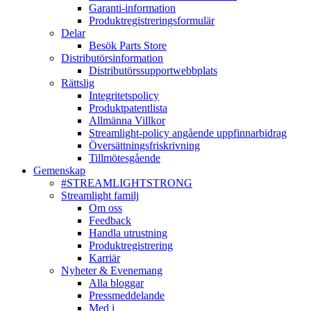
Garanti-information
Produktregistreringsformulär
Delar
Besök Parts Store
Distributörsinformation
Distributörssupportwebbplats
Rättslig
Integritetspolicy
Produktpatentlista
Allmänna Villkor
Streamlight-policy angående uppfinnarbidrag
Översättningsfriskrivning
Tillmötesgående
Gemenskap
#STREAMLIGHTSTRONG
Streamlight familj
Om oss
Feedback
Handla utrustning
Produktregistrering
Karriär
Nyheter & Evenemang
Alla bloggar
Pressmeddelande
Med i