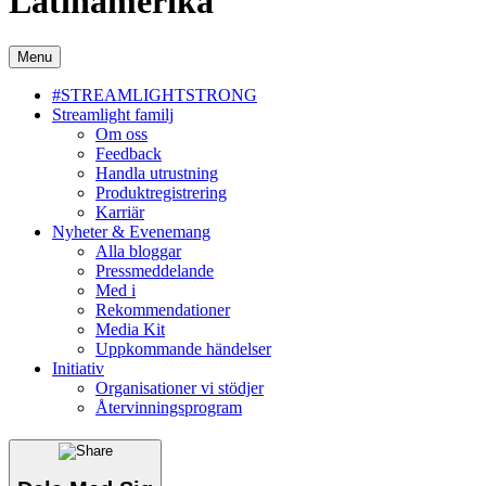
Latinamerika
Menu
#STREAMLIGHTSTRONG
Streamlight familj
Om oss
Feedback
Handla utrustning
Produktregistrering
Karriär
Nyheter & Evenemang
Alla bloggar
Pressmeddelande
Med i
Rekommendationer
Media Kit
Uppkommande händelser
Initiativ
Organisationer vi stödjer
Återvinningsprogram