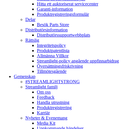
Hitta ett auktoriserat servicecenter
Garanti-information
Produktregistreringsformulär
Delar
Besök Parts Store
Distributörsinformation
Distributörssupportwebbplats
Rättslig
Integritetspolicy
Produktpatentlista
Allmänna Villkor
Streamlight-policy angående uppfinnarbidrag
Översättningsfriskrivning
Tillmötesgående
Gemenskap
#STREAMLIGHTSTRONG
Streamlight familj
Om oss
Feedback
Handla utrustning
Produktregistrering
Karriär
Nyheter & Evenemang
Media Kit
Uppkommande händelser