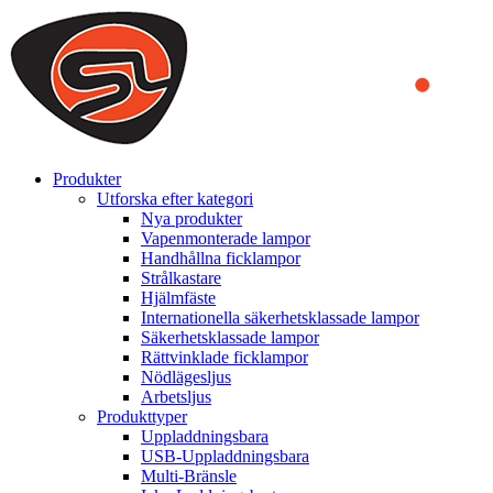
We use cookies to ensure that we provide you the best experience
on our website. By continuing to browse this website, you accept
that cookies are used to help us analyze how the website is used and
to offer you a better experience. To learn more or to find out how
you can disable cookies, you can access our
Privacy Policy
.
ACCEPT AND CLOSE
Produkter
Utforska efter kategori
Nya produkter
Vapenmonterade lampor
Handhållna ficklampor
Strålkastare
Hjälmfäste
Internationella säkerhetsklassade lampor
Säkerhetsklassade lampor
Rättvinklade ficklampor
Nödlägesljus
Arbetsljus
Produkttyper
Uppladdningsbara
USB-Uppladdningsbara
Multi-Bränsle