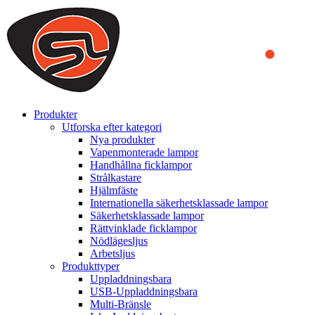
We use cookies to ensure that we provide you the best experience on o
you a better experience. To learn more or to find out how you can di
ACCEPT AND CLOSE
Produkter
Utforska efter kategori
Nya produkter
Vapenmonterade lampor
Handhållna ficklampor
Strålkastare
Hjälmfäste
Internationella säkerhetsklassade lampor
Säkerhetsklassade lampor
Rättvinklade ficklampor
Nödlägesljus
Arbetsljus
Produkttyper
Uppladdningsbara
USB-Uppladdningsbara
Multi-Bränsle