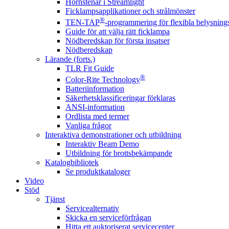
Hörnstenar i Streamlight
Ficklampsapplikationer och strålmönster
®
TEN-TAP
-programmering för flexibla belysnings
Guide för att välja rätt ficklampa
Nödberedskap för första insatser
Nödberedskap
Lärande (forts.)
TLR Fit Guide
®
Color-Rite Technology
Batteriinformation
Säkerhetsklassificeringar förklaras
ANSI-information
Ordlista med termer
Vanliga frågor
Interaktiva demonstrationer och utbildning
Interaktiv Beam Demo
Utbildning för brottsbekämpande
Katalogbibliotek
Se produktkataloger
Video
Stöd
Tjänst
Servicealternativ
Skicka en serviceförfrågan
Hitta ett auktoriserat servicecenter