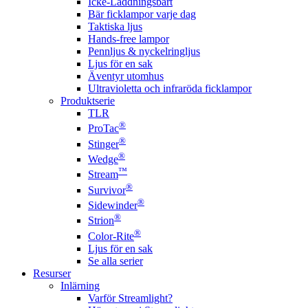
Icke-Laddningsbart
Bär ficklampor varje dag
Taktiska ljus
Hands-free lampor
Pennljus & nyckelringljus
Ljus för en sak
Äventyr utomhus
Ultravioletta och infraröda ficklampor
Produktserie
TLR
®
ProTac
®
Stinger
®
Wedge
™
Stream
®
Survivor
®
Sidewinder
®
Strion
®
Color-Rite
Ljus för en sak
Se alla serier
Resurser
Inlärning
Varför Streamlight?