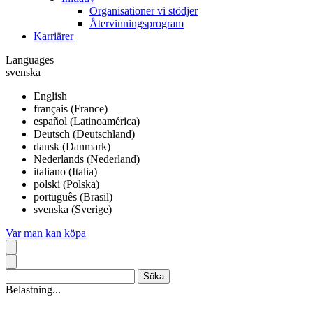
Organisationer vi stödjer
Återvinningsprogram
Karriärer
Languages
svenska
English
français (France)
español (Latinoamérica)
Deutsch (Deutschland)
dansk (Danmark)
Nederlands (Nederland)
italiano (Italia)
polski (Polska)
português (Brasil)
svenska (Sverige)
Var man kan köpa
Belastning...