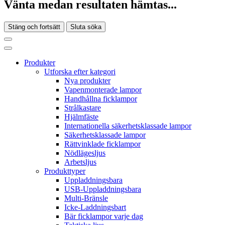
Vänta medan resultaten hämtas...
Stäng och fortsätt
Sluta söka
Produkter
Utforska efter kategori
Nya produkter
Vapenmonterade lampor
Handhållna ficklampor
Strålkastare
Hjälmfäste
Internationella säkerhetsklassade lampor
Säkerhetsklassade lampor
Rättvinklade ficklampor
Nödlägesljus
Arbetsljus
Produkttyper
Uppladdningsbara
USB-Uppladdningsbara
Multi-Bränsle
Icke-Laddningsbart
Bär ficklampor varje dag