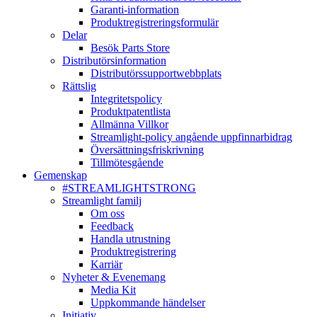
Garanti-information
Produktregistreringsformulär
Delar
Besök Parts Store
Distributörsinformation
Distributörssupportwebbplats
Rättslig
Integritetspolicy
Produktpatentlista
Allmänna Villkor
Streamlight-policy angående uppfinnarbidrag
Översättningsfriskrivning
Tillmötesgående
Gemenskap
#STREAMLIGHTSTRONG
Streamlight familj
Om oss
Feedback
Handla utrustning
Produktregistrering
Karriär
Nyheter & Evenemang
Media Kit
Uppkommande händelser
Initiativ