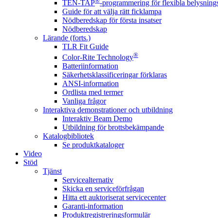
®
TEN-TAP
-programmering för flexibla belysnings
Guide för att välja rätt ficklampa
Nödberedskap för första insatser
Nödberedskap
Lärande (forts.)
TLR Fit Guide
®
Color-Rite Technology
Batteriinformation
Säkerhetsklassificeringar förklaras
ANSI-information
Ordlista med termer
Vanliga frågor
Interaktiva demonstrationer och utbildning
Interaktiv Beam Demo
Utbildning för brottsbekämpande
Katalogbibliotek
Se produktkataloger
Video
Stöd
Tjänst
Servicealternativ
Skicka en serviceförfrågan
Hitta ett auktoriserat servicecenter
Garanti-information
Produktregistreringsformulär