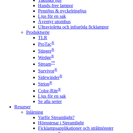
Taktiska ljus
Hands-free lampor
Pennljus & nyckelringljus
Ljus för en sak
Äventyr utomhus
Ultravioletta och infraröda ficklampor
Produktserie
TLR
®
ProTac
®
Stinger
®
Wedge
™
Stream
®
Survivor
®
Sidewinder
®
Strion
®
Color-Rite
Ljus för en sak
Se alla serier
Resurser
Inlärning
Varför Streamlight?
Hörnstenar i Streamlight
Ficklampsapplikationer och strålmönster