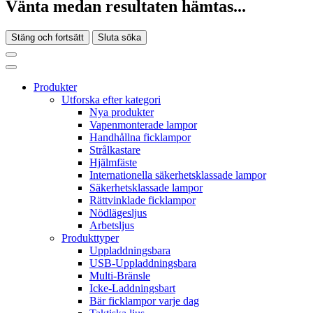
Vänta medan resultaten hämtas...
Stäng och fortsätt
Sluta söka
Produkter
Utforska efter kategori
Nya produkter
Vapenmonterade lampor
Handhållna ficklampor
Strålkastare
Hjälmfäste
Internationella säkerhetsklassade lampor
Säkerhetsklassade lampor
Rättvinklade ficklampor
Nödlägesljus
Arbetsljus
Produkttyper
Uppladdningsbara
USB-Uppladdningsbara
Multi-Bränsle
Icke-Laddningsbart
Bär ficklampor varje dag