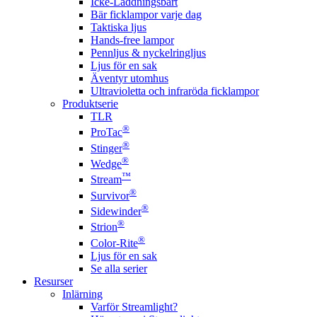
Icke-Laddningsbart
Bär ficklampor varje dag
Taktiska ljus
Hands-free lampor
Pennljus & nyckelringljus
Ljus för en sak
Äventyr utomhus
Ultravioletta och infraröda ficklampor
Produktserie
TLR
®
ProTac
®
Stinger
®
Wedge
™
Stream
®
Survivor
®
Sidewinder
®
Strion
®
Color-Rite
Ljus för en sak
Se alla serier
Resurser
Inlärning
Varför Streamlight?