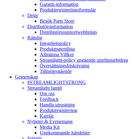
Garanti-information
Produktregistreringsformulär
Delar
Besök Parts Store
Distributörsinformation
Distributörssupportwebbplats
Rättslig
Integritetspolicy
Produktpatentlista
Allmänna Villkor
Streamlight-policy angående uppfinnarbidrag
Översättningsfriskrivning
Tillmötesgående
Gemenskap
#STREAMLIGHTSTRONG
Streamlight familj
Om oss
Feedback
Handla utrustning
Produktregistrering
Karriär
Nyheter & Evenemang
Media Kit
Uppkommande händelser
Initiativ