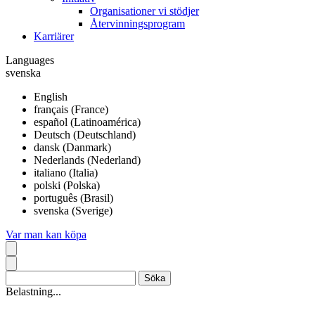
Organisationer vi stödjer
Återvinningsprogram
Karriärer
Languages
svenska
English
français (France)
español (Latinoamérica)
Deutsch (Deutschland)
dansk (Danmark)
Nederlands (Nederland)
italiano (Italia)
polski (Polska)
português (Brasil)
svenska (Sverige)
Var man kan köpa
Belastning...