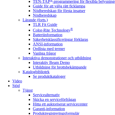
®
TEN-TAP
-programmering för flexibla belysnings
Guide för att välja rätt ficklampa
Nödberedskap för första insatser
Nödberedskap
Lärande (forts.)
TLR Fit Guide
®
Color-Rite Technology
Batteriinformation
Säkerhetsklassificeringar förklaras
ANSI-information
Ordlista med termer
Vanliga frågor
Interaktiva demonstrationer och utbildning
Interaktiv Beam Demo
Utbildning för brottsbekämpande
Katalogbibliotek
Se produktkataloger
Video
Stöd
Tjänst
Servicealternativ
Skicka en serviceförfrågan
Hitta ett auktoriserat servicecenter
Garanti-information
Produktregistreringsformulär