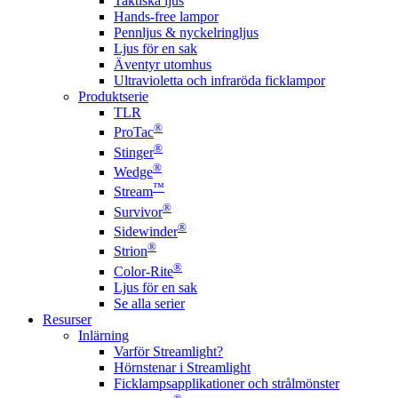
Taktiska ljus
Hands-free lampor
Pennljus & nyckelringljus
Ljus för en sak
Äventyr utomhus
Ultravioletta och infraröda ficklampor
Produktserie
TLR
®
ProTac
®
Stinger
®
Wedge
™
Stream
®
Survivor
®
Sidewinder
®
Strion
®
Color-Rite
Ljus för en sak
Se alla serier
Resurser
Inlärning
Varför Streamlight?
Hörnstenar i Streamlight
Ficklampsapplikationer och strålmönster