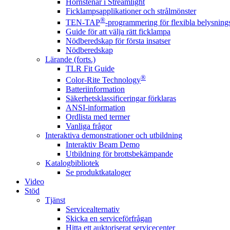
Hörnstenar i Streamlight
Ficklampsapplikationer och strålmönster
®
TEN-TAP
-programmering för flexibla belysnings
Guide för att välja rätt ficklampa
Nödberedskap för första insatser
Nödberedskap
Lärande (forts.)
TLR Fit Guide
®
Color-Rite Technology
Batteriinformation
Säkerhetsklassificeringar förklaras
ANSI-information
Ordlista med termer
Vanliga frågor
Interaktiva demonstrationer och utbildning
Interaktiv Beam Demo
Utbildning för brottsbekämpande
Katalogbibliotek
Se produktkataloger
Video
Stöd
Tjänst
Servicealternativ
Skicka en serviceförfrågan
Hitta ett auktoriserat servicecenter