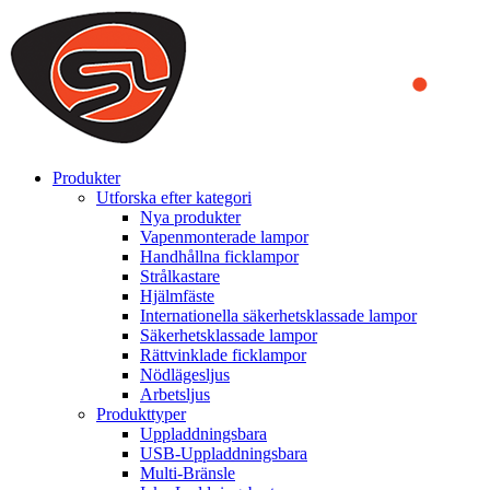
We use cookies to ensure that we provide you the best experience on o
you a better experience. To learn more or to find out how you can di
ACCEPT AND CLOSE
Produkter
Utforska efter kategori
Nya produkter
Vapenmonterade lampor
Handhållna ficklampor
Strålkastare
Hjälmfäste
Internationella säkerhetsklassade lampor
Säkerhetsklassade lampor
Rättvinklade ficklampor
Nödlägesljus
Arbetsljus
Produkttyper
Uppladdningsbara
USB-Uppladdningsbara
Multi-Bränsle