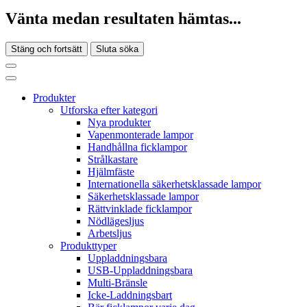
Vänta medan resultaten hämtas...
Stäng och fortsätt
Sluta söka
Produkter
Utforska efter kategori
Nya produkter
Vapenmonterade lampor
Handhållna ficklampor
Strålkastare
Hjälmfäste
Internationella säkerhetsklassade lampor
Säkerhetsklassade lampor
Rättvinklade ficklampor
Nödlägesljus
Arbetsljus
Produkttyper
Uppladdningsbara
USB-Uppladdningsbara
Multi-Bränsle
Icke-Laddningsbart