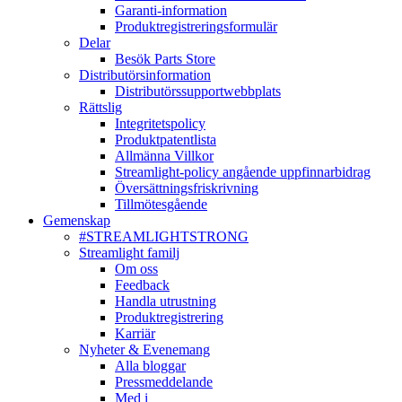
Garanti-information
Produktregistreringsformulär
Delar
Besök Parts Store
Distributörsinformation
Distributörssupportwebbplats
Rättslig
Integritetspolicy
Produktpatentlista
Allmänna Villkor
Streamlight-policy angående uppfinnarbidrag
Översättningsfriskrivning
Tillmötesgående
Gemenskap
#STREAMLIGHTSTRONG
Streamlight familj
Om oss
Feedback
Handla utrustning
Produktregistrering
Karriär
Nyheter & Evenemang
Alla bloggar
Pressmeddelande
Med i