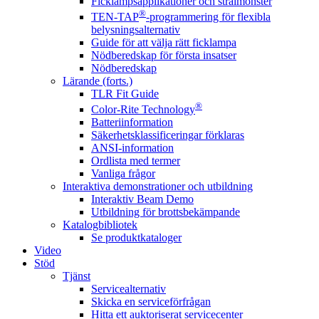
Ficklampsapplikationer och strålmönster
®
TEN-TAP
-programmering för flexibla
belysningsalternativ
Guide för att välja rätt ficklampa
Nödberedskap för första insatser
Nödberedskap
Lärande (forts.)
TLR Fit Guide
®
Color-Rite Technology
Batteriinformation
Säkerhetsklassificeringar förklaras
ANSI-information
Ordlista med termer
Vanliga frågor
Interaktiva demonstrationer och utbildning
Interaktiv Beam Demo
Utbildning för brottsbekämpande
Katalogbibliotek
Se produktkataloger
Video
Stöd
Tjänst
Servicealternativ
Skicka en serviceförfrågan
Hitta ett auktoriserat servicecenter