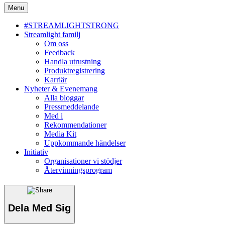
Menu
#STREAMLIGHTSTRONG
Streamlight familj
Om oss
Feedback
Handla utrustning
Produktregistrering
Karriär
Nyheter & Evenemang
Alla bloggar
Pressmeddelande
Med i
Rekommendationer
Media Kit
Uppkommande händelser
Initiativ
Organisationer vi stödjer
Återvinningsprogram
Dela Med Sig