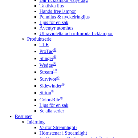
Bär ficklampor varje dag
Taktiska ljus
Hands-free lampor
Pennljus & nyckelringljus
Ljus för en sak
Äventyr utomhus
Ultravioletta och infraröda ficklampor
Produktserie
TLR
®
ProTac
®
Stinger
®
Wedge
™
Stream
®
Survivor
®
Sidewinder
®
Strion
®
Color-Rite
Ljus för en sak
Se alla serier
Resurser
Inlärning
Varför Streamlight?
Hörnstenar i Streamlight