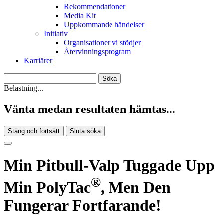
Rekommendationer
Media Kit
Uppkommande händelser
Initiativ
Organisationer vi stödjer
Återvinningsprogram
Karriärer
Belastning...
Vänta medan resultaten hämtas...
Stäng och fortsätt
Sluta söka
Min Pitbull-Valp Tuggade Upp
®
Min PolyTac
, Men Den
Fungerar Fortfarande!