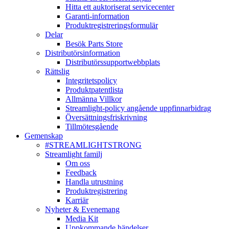
Hitta ett auktoriserat servicecenter
Garanti-information
Produktregistreringsformulär
Delar
Besök Parts Store
Distributörsinformation
Distributörssupportwebbplats
Rättslig
Integritetspolicy
Produktpatentlista
Allmänna Villkor
Streamlight-policy angående uppfinnarbidrag
Översättningsfriskrivning
Tillmötesgående
Gemenskap
#STREAMLIGHTSTRONG
Streamlight familj
Om oss
Feedback
Handla utrustning
Produktregistrering
Karriär
Nyheter & Evenemang
Media Kit
Uppkommande händelser