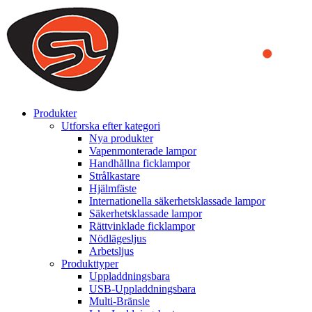
We use cookies to ensure that we provide you the best experience
on our website. By continuing to browse this website, you accept
that cookies are used to help us analyze how the website is used and
to offer you a better experience. To learn more or to find out how
you can disable cookies, you can access our
Privacy Policy
.
ACCEPT AND CLOSE
Produkter
Utforska efter kategori
Nya produkter
Vapenmonterade lampor
Handhållna ficklampor
Strålkastare
Hjälmfäste
Internationella säkerhetsklassade lampor
Säkerhetsklassade lampor
Rättvinklade ficklampor
Nödlägesljus
Arbetsljus
Produkttyper
Uppladdningsbara
USB-Uppladdningsbara
Multi-Bränsle