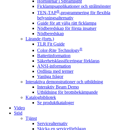
Hörnstenar i Streamlight
Ficklampsapplikationer och strålmönster
®
TEN-TAP
-programmering för flexibla
belysningsalternativ
Guide för att välja rätt ficklampa
Nödberedskap för första insatser
Nödberedskap
Lärande (forts.)
TLR Fit Guide
®
Color-Rite Technology
Batteriinformation
Säkerhetsklassificeringar förklaras
ANSI-information
Ordlista med termer
Vanliga frågor
Interaktiva demonstrationer och utbildning
Interaktiv Beam Demo
Utbildning för brottsbekämpande
Katalogbibliotek
Se produktkataloger
Video
Stöd
Tjänst
Servicealternativ
Skicka en serviceförfrågan