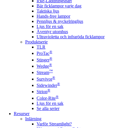
Icke-Laddningsbart
Bär ficklampor varje dag
Taktiska ljus
Hands-free lampor
Pennljus & nyckelringljus
Ljus för en sak
Äventyr utomhus
Ultravioletta och infraröda ficklampor
Produktserie
TLR
®
ProTac
®
Stinger
®
Wedge
™
Stream
®
Survivor
®
Sidewinder
®
Strion
®
Color-Rite
Ljus för en sak
Se alla serier
Resurser
Inlärning
Varför Streamlight?