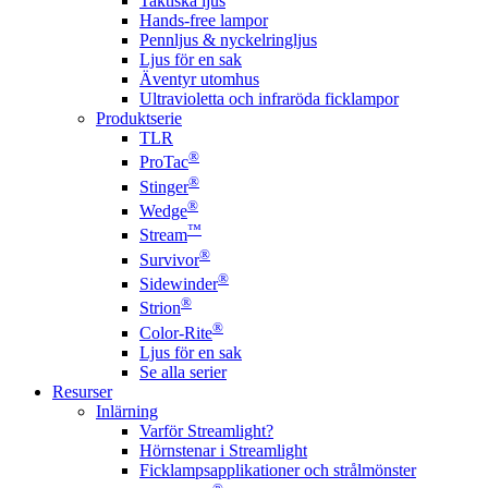
Taktiska ljus
Hands-free lampor
Pennljus & nyckelringljus
Ljus för en sak
Äventyr utomhus
Ultravioletta och infraröda ficklampor
Produktserie
TLR
®
ProTac
®
Stinger
®
Wedge
™
Stream
®
Survivor
®
Sidewinder
®
Strion
®
Color-Rite
Ljus för en sak
Se alla serier
Resurser
Inlärning
Varför Streamlight?
Hörnstenar i Streamlight
Ficklampsapplikationer och strålmönster