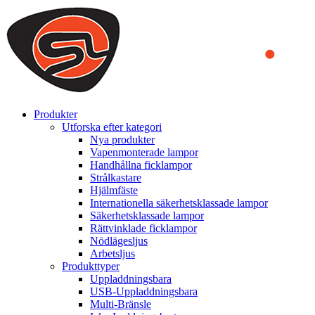
We use cookies to ensure that we provide you the best experience on o
you a better experience. To learn more or to find out how you can di
ACCEPT AND CLOSE
Produkter
Utforska efter kategori
Nya produkter
Vapenmonterade lampor
Handhållna ficklampor
Strålkastare
Hjälmfäste
Internationella säkerhetsklassade lampor
Säkerhetsklassade lampor
Rättvinklade ficklampor
Nödlägesljus
Arbetsljus
Produkttyper
Uppladdningsbara
USB-Uppladdningsbara
Multi-Bränsle