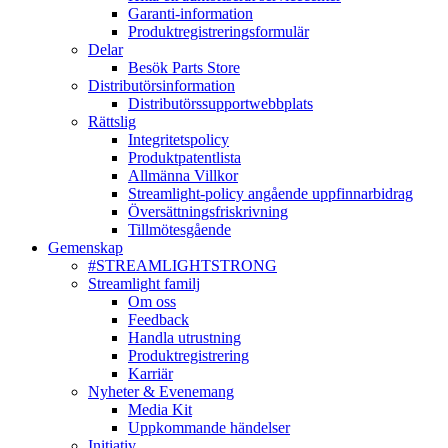
Garanti-information
Produktregistreringsformulär
Delar
Besök Parts Store
Distributörsinformation
Distributörssupportwebbplats
Rättslig
Integritetspolicy
Produktpatentlista
Allmänna Villkor
Streamlight-policy angående uppfinnarbidrag
Översättningsfriskrivning
Tillmötesgående
Gemenskap
#STREAMLIGHTSTRONG
Streamlight familj
Om oss
Feedback
Handla utrustning
Produktregistrering
Karriär
Nyheter & Evenemang
Media Kit
Uppkommande händelser
Initiativ