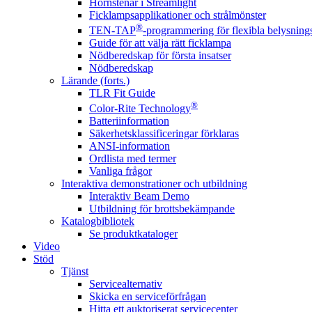
Hörnstenar i Streamlight
Ficklampsapplikationer och strålmönster
®
TEN-TAP
-programmering för flexibla belysnings
Guide för att välja rätt ficklampa
Nödberedskap för första insatser
Nödberedskap
Lärande (forts.)
TLR Fit Guide
®
Color-Rite Technology
Batteriinformation
Säkerhetsklassificeringar förklaras
ANSI-information
Ordlista med termer
Vanliga frågor
Interaktiva demonstrationer och utbildning
Interaktiv Beam Demo
Utbildning för brottsbekämpande
Katalogbibliotek
Se produktkataloger
Video
Stöd
Tjänst
Servicealternativ
Skicka en serviceförfrågan
Hitta ett auktoriserat servicecenter