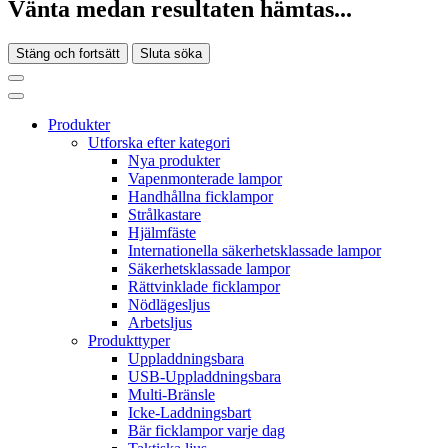
Vänta medan resultaten hämtas...
Stäng och fortsätt
Sluta söka
Produkter
Utforska efter kategori
Nya produkter
Vapenmonterade lampor
Handhållna ficklampor
Strålkastare
Hjälmfäste
Internationella säkerhetsklassade lampor
Säkerhetsklassade lampor
Rättvinklade ficklampor
Nödlägesljus
Arbetsljus
Produkttyper
Uppladdningsbara
USB-Uppladdningsbara
Multi-Bränsle
Icke-Laddningsbart
Bär ficklampor varje dag