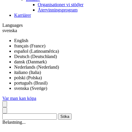
Organisationer vi stödjer
Återvinningsprogram
Karriärer
Languages
svenska
English
français (France)
español (Latinoamérica)
Deutsch (Deutschland)
dansk (Danmark)
Nederlands (Nederland)
italiano (Italia)
polski (Polska)
português (Brasil)
svenska (Sverige)
Var man kan köpa
Belastning...