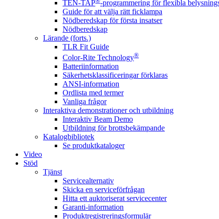
®
TEN-TAP
-programmering för flexibla belysnings
Guide för att välja rätt ficklampa
Nödberedskap för första insatser
Nödberedskap
Lärande (forts.)
TLR Fit Guide
®
Color-Rite Technology
Batteriinformation
Säkerhetsklassificeringar förklaras
ANSI-information
Ordlista med termer
Vanliga frågor
Interaktiva demonstrationer och utbildning
Interaktiv Beam Demo
Utbildning för brottsbekämpande
Katalogbibliotek
Se produktkataloger
Video
Stöd
Tjänst
Servicealternativ
Skicka en serviceförfrågan
Hitta ett auktoriserat servicecenter
Garanti-information
Produktregistreringsformulär