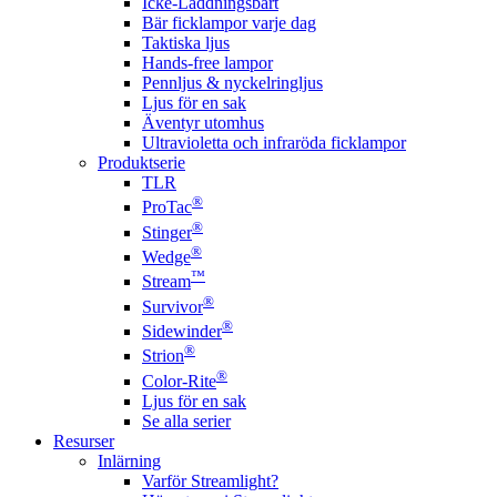
Icke-Laddningsbart
Bär ficklampor varje dag
Taktiska ljus
Hands-free lampor
Pennljus & nyckelringljus
Ljus för en sak
Äventyr utomhus
Ultravioletta och infraröda ficklampor
Produktserie
TLR
®
ProTac
®
Stinger
®
Wedge
™
Stream
®
Survivor
®
Sidewinder
®
Strion
®
Color-Rite
Ljus för en sak
Se alla serier
Resurser
Inlärning
Varför Streamlight?