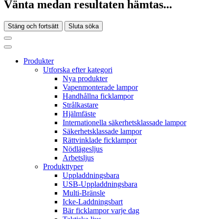
Vänta medan resultaten hämtas...
Stäng och fortsätt
Sluta söka
Produkter
Utforska efter kategori
Nya produkter
Vapenmonterade lampor
Handhållna ficklampor
Strålkastare
Hjälmfäste
Internationella säkerhetsklassade lampor
Säkerhetsklassade lampor
Rättvinklade ficklampor
Nödlägesljus
Arbetsljus
Produkttyper
Uppladdningsbara
USB-Uppladdningsbara
Multi-Bränsle
Icke-Laddningsbart
Bär ficklampor varje dag