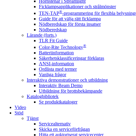
Hörnstenar i Streamlight
Ficklampsapplikationer och strålmönster
®
TEN-TAP
-programmering för flexibla belysnings
Guide för att välja rätt ficklampa
Nödberedskap för första insatser
Nödberedskap
Lärande (forts.)
TLR Fit Guide
®
Color-Rite Technology
Batteriinformation
Säkerhetsklassificeringar förklaras
ANSI-information
Ordlista med termer
Vanliga frågor
Interaktiva demonstrationer och utbildning
Interaktiv Beam Demo
Utbildning för brottsbekämpande
Katalogbibliotek
Se produktkataloger
Video
Stöd
Tjänst
Servicealternativ
Skicka en serviceförfrågan
Hitta ett auktoriserat servicecenter