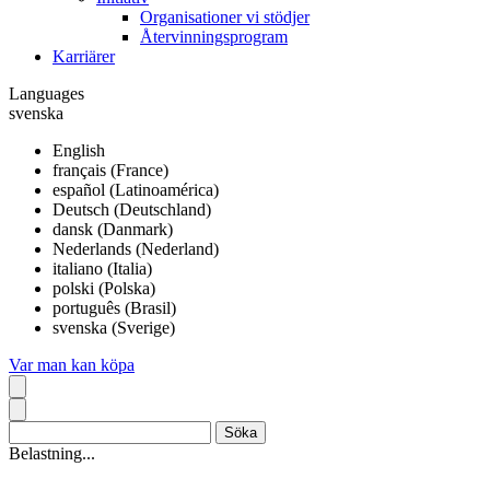
Organisationer vi stödjer
Återvinningsprogram
Karriärer
Languages
svenska
English
français (France)
español (Latinoamérica)
Deutsch (Deutschland)
dansk (Danmark)
Nederlands (Nederland)
italiano (Italia)
polski (Polska)
português (Brasil)
svenska (Sverige)
Var man kan köpa
Belastning...