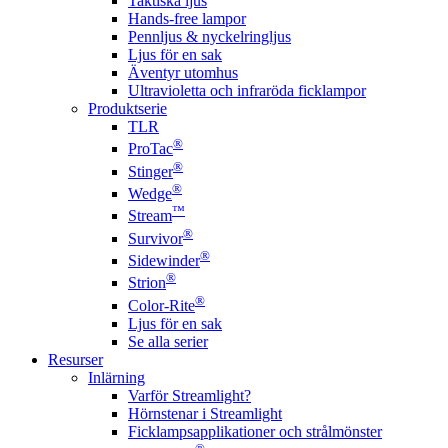
Taktiska ljus
Hands-free lampor
Pennljus & nyckelringljus
Ljus för en sak
Äventyr utomhus
Ultravioletta och infraröda ficklampor
Produktserie
TLR
®
ProTac
®
Stinger
®
Wedge
™
Stream
®
Survivor
®
Sidewinder
®
Strion
®
Color-Rite
Ljus för en sak
Se alla serier
Resurser
Inlärning
Varför Streamlight?
Hörnstenar i Streamlight
Ficklampsapplikationer och strålmönster