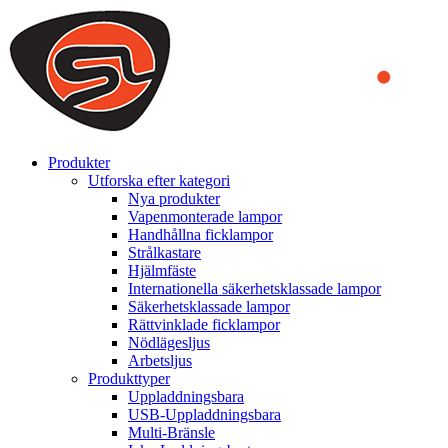
We use cookies to ensure that we provide you the best experience on o
you a better experience. To learn more or to find out how you can di
ACCEPT AND CLOSE
Produkter
Utforska efter kategori
Nya produkter
Vapenmonterade lampor
Handhållna ficklampor
Strålkastare
Hjälmfäste
Internationella säkerhetsklassade lampor
Säkerhetsklassade lampor
Rättvinklade ficklampor
Nödlägesljus
Arbetsljus
Produkttyper
Uppladdningsbara
USB-Uppladdningsbara
Multi-Bränsle