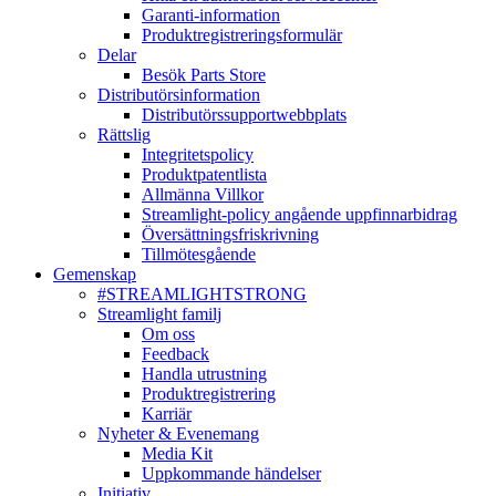
Garanti-information
Produktregistreringsformulär
Delar
Besök Parts Store
Distributörsinformation
Distributörssupportwebbplats
Rättslig
Integritetspolicy
Produktpatentlista
Allmänna Villkor
Streamlight-policy angående uppfinnarbidrag
Översättningsfriskrivning
Tillmötesgående
Gemenskap
#STREAMLIGHTSTRONG
Streamlight familj
Om oss
Feedback
Handla utrustning
Produktregistrering
Karriär
Nyheter & Evenemang
Media Kit
Uppkommande händelser
Initiativ