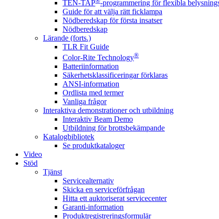
®
TEN-TAP
-programmering för flexibla belysnings
Guide för att välja rätt ficklampa
Nödberedskap för första insatser
Nödberedskap
Lärande (forts.)
TLR Fit Guide
®
Color-Rite Technology
Batteriinformation
Säkerhetsklassificeringar förklaras
ANSI-information
Ordlista med termer
Vanliga frågor
Interaktiva demonstrationer och utbildning
Interaktiv Beam Demo
Utbildning för brottsbekämpande
Katalogbibliotek
Se produktkataloger
Video
Stöd
Tjänst
Servicealternativ
Skicka en serviceförfrågan
Hitta ett auktoriserat servicecenter
Garanti-information
Produktregistreringsformulär