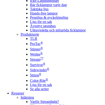
Icke-Laddningsbart
Bär ficklampor varje dag
Taktiska ljus
Hands-free lampor
Pennljus & nyckelringljus
Ljus för en sak
Äventyr utomhus
Ultravioletta och infraröda ficklampor
Produktserie
TLR
®
ProTac
®
Stinger
®
Wedge
™
Stream
®
Survivor
®
Sidewinder
®
Strion
®
Color-Rite
Ljus för en sak
Se alla serier
Resurser
Inlärning
Varför Streamlight?