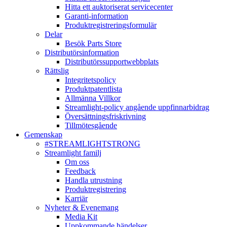
Hitta ett auktoriserat servicecenter
Garanti-information
Produktregistreringsformulär
Delar
Besök Parts Store
Distributörsinformation
Distributörssupportwebbplats
Rättslig
Integritetspolicy
Produktpatentlista
Allmänna Villkor
Streamlight-policy angående uppfinnarbidrag
Översättningsfriskrivning
Tillmötesgående
Gemenskap
#STREAMLIGHTSTRONG
Streamlight familj
Om oss
Feedback
Handla utrustning
Produktregistrering
Karriär
Nyheter & Evenemang
Media Kit
Uppkommande händelser