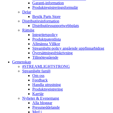
Garanti-information
Produktregistreringsformulär
Delar
Besök Parts Store
Distributörsinformation
Distributörssupportwebbplats
Rättslig
Integritetspolicy
Produktpatentlista
Allmänna Villkor
Streamlight-policy angående uppfinnarbidrag
Översättningsfriskrivning
Tillmötesgående
Gemenskap
#STREAMLIGHTSTRONG
Streamlight familj
Om oss
Feedback
Handla utrustning
Produktregistrering
Karriär
Nyheter & Evenemang
Alla bloggar
Pressmeddelande
Med i