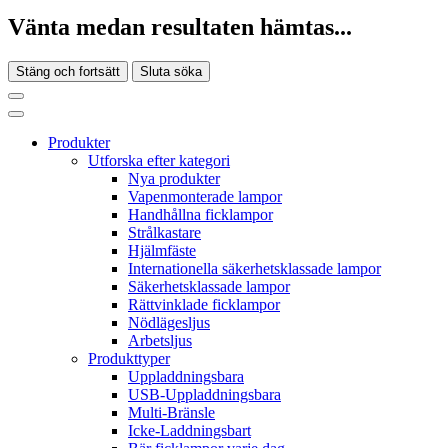
Vänta medan resultaten hämtas...
Stäng och fortsätt
Sluta söka
Produkter
Utforska efter kategori
Nya produkter
Vapenmonterade lampor
Handhållna ficklampor
Strålkastare
Hjälmfäste
Internationella säkerhetsklassade lampor
Säkerhetsklassade lampor
Rättvinklade ficklampor
Nödlägesljus
Arbetsljus
Produkttyper
Uppladdningsbara
USB-Uppladdningsbara
Multi-Bränsle
Icke-Laddningsbart