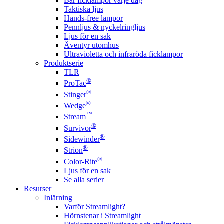
Bär ficklampor varje dag
Taktiska ljus
Hands-free lampor
Pennljus & nyckelringljus
Ljus för en sak
Äventyr utomhus
Ultravioletta och infraröda ficklampor
Produktserie
TLR
®
ProTac
®
Stinger
®
Wedge
™
Stream
®
Survivor
®
Sidewinder
®
Strion
®
Color-Rite
Ljus för en sak
Se alla serier
Resurser
Inlärning
Varför Streamlight?
Hörnstenar i Streamlight