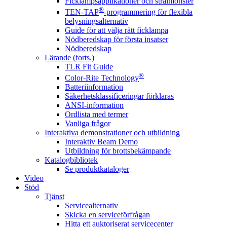
Ficklampsapplikationer och strålmönster
®
TEN-TAP
-programmering för flexibla
belysningsalternativ
Guide för att välja rätt ficklampa
Nödberedskap för första insatser
Nödberedskap
Lärande (forts.)
TLR Fit Guide
®
Color-Rite Technology
Batteriinformation
Säkerhetsklassificeringar förklaras
ANSI-information
Ordlista med termer
Vanliga frågor
Interaktiva demonstrationer och utbildning
Interaktiv Beam Demo
Utbildning för brottsbekämpande
Katalogbibliotek
Se produktkataloger
Video
Stöd
Tjänst
Servicealternativ
Skicka en serviceförfrågan
Hitta ett auktoriserat servicecenter