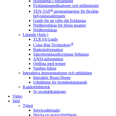
Hörnstenar i Streamlight
Ficklampsapplikationer och strålmönster
®
TEN-TAP
-programmering för flexibla
belysningsalternativ
Guide för att välja rätt ficklampa
Nödberedskap för första insatser
Nödberedskap
Lärande (forts.)
TLR Fit Guide
®
Color-Rite Technology
Batteriinformation
Säkerhetsklassificeringar förklaras
ANSI-information
Ordlista med termer
Vanliga frågor
Interaktiva demonstrationer och utbildning
Interaktiv Beam Demo
Utbildning för brottsbekämpande
Katalogbibliotek
Se produktkataloger
Video
Stöd
Tjänst
Servicealternativ
Skicka en serviceförfrågan