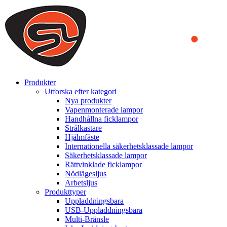
We use cookies to ensure that we provide you the best experience
on our website. By continuing to browse this website, you accept
that cookies are used to help us analyze how the website is used and
to offer you a better experience. To learn more or to find out how
you can disable cookies, you can access our
Privacy Policy
.
ACCEPT AND CLOSE
Produkter
Utforska efter kategori
Nya produkter
Vapenmonterade lampor
Handhållna ficklampor
Strålkastare
Hjälmfäste
Internationella säkerhetsklassade lampor
Säkerhetsklassade lampor
Rättvinklade ficklampor
Nödlägesljus
Arbetsljus
Produkttyper
Uppladdningsbara
USB-Uppladdningsbara
Multi-Bränsle