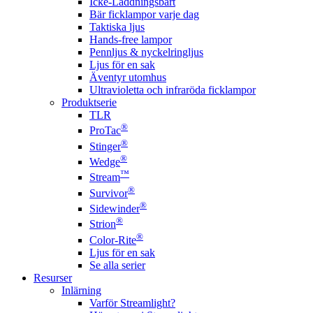
Icke-Laddningsbart
Bär ficklampor varje dag
Taktiska ljus
Hands-free lampor
Pennljus & nyckelringljus
Ljus för en sak
Äventyr utomhus
Ultravioletta och infraröda ficklampor
Produktserie
TLR
®
ProTac
®
Stinger
®
Wedge
™
Stream
®
Survivor
®
Sidewinder
®
Strion
®
Color-Rite
Ljus för en sak
Se alla serier
Resurser
Inlärning
Varför Streamlight?