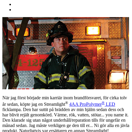
När jag först började min karriär inom brandförsvaret, för cirka tolv
®
®
år sedan, köpte jag en Streamlight
4AA ProPolymer
LED
ficklampa. Den har suttit på brädden av min hjälm sedan dess och
har blivit rejält genomkörd. Värme, rök, vatten, stötar... you name it.
Den klarade sig utan något underhåll/reparation tills för ungefär en
månad sedan. Jag måste verkligen ge den till er... Ni gör alla en jävla
produkt. Naturligtvis var ersättaren en annan Streamlight!