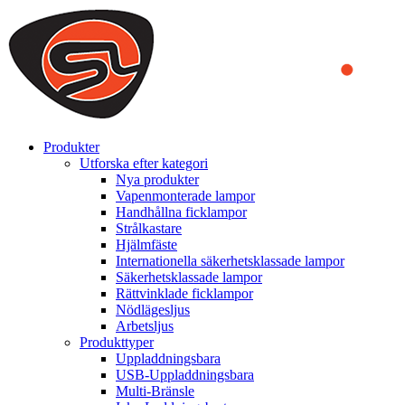
We use cookies to ensure that we provide you the best experience
on our website. By continuing to browse this website, you accept
that cookies are used to help us analyze how the website is used and
to offer you a better experience. To learn more or to find out how
you can disable cookies, you can access our
Privacy Policy
.
ACCEPT AND CLOSE
Produkter
Utforska efter kategori
Nya produkter
Vapenmonterade lampor
Handhållna ficklampor
Strålkastare
Hjälmfäste
Internationella säkerhetsklassade lampor
Säkerhetsklassade lampor
Rättvinklade ficklampor
Nödlägesljus
Arbetsljus
Produkttyper
Uppladdningsbara
USB-Uppladdningsbara
Multi-Bränsle