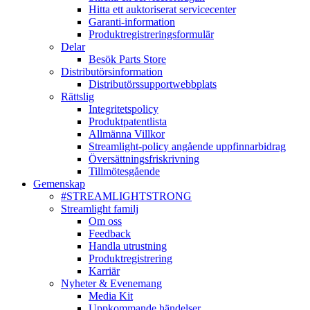
Hitta ett auktoriserat servicecenter
Garanti-information
Produktregistreringsformulär
Delar
Besök Parts Store
Distributörsinformation
Distributörssupportwebbplats
Rättslig
Integritetspolicy
Produktpatentlista
Allmänna Villkor
Streamlight-policy angående uppfinnarbidrag
Översättningsfriskrivning
Tillmötesgående
Gemenskap
#STREAMLIGHTSTRONG
Streamlight familj
Om oss
Feedback
Handla utrustning
Produktregistrering
Karriär
Nyheter & Evenemang
Media Kit
Uppkommande händelser