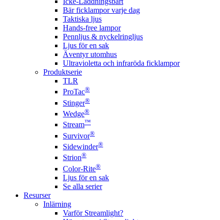
Icke-Laddningsbart
Bär ficklampor varje dag
Taktiska ljus
Hands-free lampor
Pennljus & nyckelringljus
Ljus för en sak
Äventyr utomhus
Ultravioletta och infraröda ficklampor
Produktserie
TLR
®
ProTac
®
Stinger
®
Wedge
™
Stream
®
Survivor
®
Sidewinder
®
Strion
®
Color-Rite
Ljus för en sak
Se alla serier
Resurser
Inlärning
Varför Streamlight?