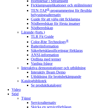
Hörnstenar i Streamlight
Ficklampsapplikationer och strålmönster
®
TEN-TAP
-programmering för flexibla
belysningsalternativ
Guide för att välja rätt ficklampa
Nödberedskap för första insatser
Nödberedskap
Lärande (forts.)
TLR Fit Guide
®
Color-Rite Technology
Batteriinformation
Säkerhetsklassificeringar förklaras
ANSI-information
Ordlista med termer
Vanliga frågor
Interaktiva demonstrationer och utbildning
Interaktiv Beam Demo
Utbildning för brottsbekämpande
Katalogbibliotek
Se produktkataloger
Video
Stöd
Tjänst
Servicealternativ
Skicka en serviceförfrågan