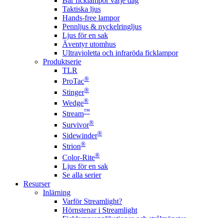
Bär ficklampor varje dag
Taktiska ljus
Hands-free lampor
Pennljus & nyckelringljus
Ljus för en sak
Äventyr utomhus
Ultravioletta och infraröda ficklampor
Produktserie
TLR
®
ProTac
®
Stinger
®
Wedge
™
Stream
®
Survivor
®
Sidewinder
®
Strion
®
Color-Rite
Ljus för en sak
Se alla serier
Resurser
Inlärning
Varför Streamlight?
Hörnstenar i Streamlight