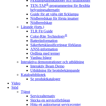
Ficklampsapplikationer och strålmönster
®
TEN-TAP
-programmering för flexibla
belysningsalternativ
Guide för att välja rätt ficklampa
Nödberedskap för första insatser
Nödberedskap
Lärande (forts.)
TLR Fit Guide
®
Color-Rite Technology
Batteriinformation
Säkerhetsklassificeringar förklaras
ANSI-information
Ordlista med termer
Vanliga frågor
Interaktiva demonstrationer och utbildning
Interaktiv Beam Demo
Utbildning för brottsbekämpande
Katalogbibliotek
Se produktkataloger
Video
Stöd
Tjänst
Servicealternativ
Skicka en serviceförfrågan
Hitta ett auktoriserat servicecenter