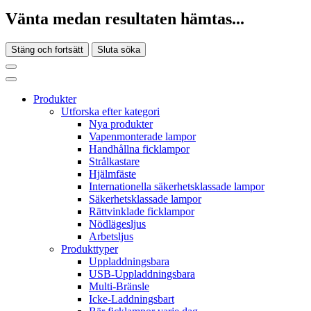
Vänta medan resultaten hämtas...
Stäng och fortsätt
Sluta söka
Produkter
Utforska efter kategori
Nya produkter
Vapenmonterade lampor
Handhållna ficklampor
Strålkastare
Hjälmfäste
Internationella säkerhetsklassade lampor
Säkerhetsklassade lampor
Rättvinklade ficklampor
Nödlägesljus
Arbetsljus
Produkttyper
Uppladdningsbara
USB-Uppladdningsbara
Multi-Bränsle
Icke-Laddningsbart