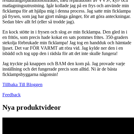
restaurangreparationsområdet, med reparationer av VVS-, kyl- och
matlagningsutrustning. Igår kollade jag på en frys och använde min
ficklampa för att hjälpa mig i denna process. Jag satte min ficklampa
på frysen, som jag har gjort många gånger, för att göra anteckningar.
Sedan blev allt fel (eller så trodde jag).
En kock stötte in i frysen och slog av min ficklampa. Den gled in i
en fritös, som precis hade kokat en sats pommes frites. 350-graders
stekolja förbrukade min ficklampa! Jag tog en handduk och hämtade
ljuset. Det var FÖR VARMT att röra vid. Jag kylde ner den i en
isbädd och tog upp den i rädsla för att det inte skulle fungera!
Jag tryckte på knappen och BAM den kom på. Jag provade varje
inställning och det fungerade precis som alltid. Ni är de bästa
ficklampsbyggarna någonsin!
Tillbaka Till Bloggen
Feedback
Nya produktvideor