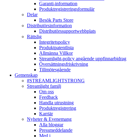
Garanti-information
Produktregistreringsformulär
Delar
Besök Parts Store
Distributörsinformation
Distributörssupportwebbplats
Rättslig
Integritetspolicy
Produktpatentlista
Allmänna Villkor
Streamlight-policy angående uppfinnarbidrag
Översättningsfriskrivning
Tillmötesgående
Gemenskap
#STREAMLIGHTSTRONG
Streamlight familj
Om oss
Feedback
Handla utrustning
Produktregistrering
Karriär
Nyheter & Evenemang
Alla bloggar
Pressmeddelande
Med i