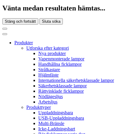
Vänta medan resultaten hämtas...
Stäng och fortsätt
Sluta söka
Produkter
Utforska efter kategori
Nya produkter
Vapenmonterade lampor
Handhållna ficklampor
Strålkastare
Hjälmfäste
Internationella säkerhetsklassade lampor
Säkerhetsklassade lampor
Rättvinklade ficklampor
Nödlägesljus
Arbetsljus
Produkttyper
Uppladdningsbara
USB-Uppladdningsbara
Multi-Bränsle
Icke-Laddningsbart