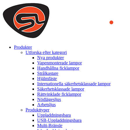
We use cookies to ensure that we provide you the best experience
on our website. By continuing to browse this website, you accept
that cookies are used to help us analyze how the website is used and
to offer you a better experience. To learn more or to find out how
you can disable cookies, you can access our
Privacy Policy
.
ACCEPT AND CLOSE
Produkter
Utforska efter kategori
Nya produkter
Vapenmonterade lampor
Handhållna ficklampor
Strålkastare
Hjälmfäste
Internationella säkerhetsklassade lampor
Säkerhetsklassade lampor
Rättvinklade ficklampor
Nödlägesljus
Arbetsljus
Produkttyper
Uppladdningsbara
USB-Uppladdningsbara
Multi-Bränsle