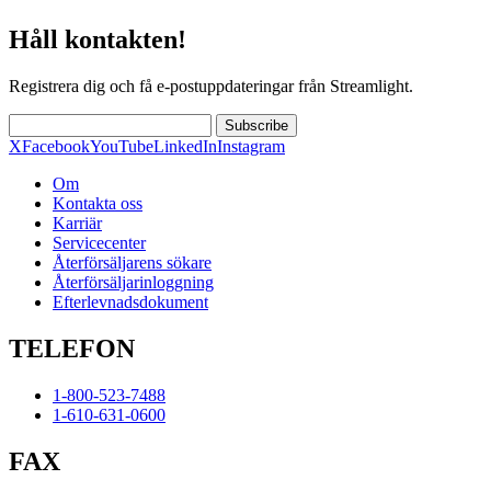
Håll kontakten!
Registrera dig och få e-postuppdateringar från Streamlight.
Subscribe
X
Facebook
YouTube
LinkedIn
Instagram
Om
Kontakta oss
Karriär
Servicecenter
Återförsäljarens sökare
Återförsäljarinloggning
Efterlevnadsdokument
TELEFON
1-800-523-7488
1-610-631-0600
FAX