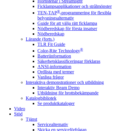
Hörnstenar i Streamlight
Ficklampsapplikationer och strålmönster
®
TEN-TAP
-programmering för flexibla
belysningsalternativ
Guide för att välja rätt ficklampa
Nödberedskap för första insatser
Nödberedskap
Lärande (forts.)
TLR Fit Guide
®
Color-Rite Technology
Batteriinformation
Säkerhetsklassificeringar förklaras
ANSI-information
Ordlista med termer
Vanliga frågor
Interaktiva demonstrationer och utbildning
Interaktiv Beam Demo
Utbildning för brottsbekämpande
Katalogbibliotek
Se produktkataloger
Video
Stöd
Tjänst
Servicealternativ
Skicka en serviceförfrågan