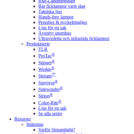
Icke-Laddningsbart
Bär ficklampor varje dag
Taktiska ljus
Hands-free lampor
Pennljus & nyckelringljus
Ljus för en sak
Äventyr utomhus
Ultravioletta och infraröda ficklampor
Produktserie
TLR
®
ProTac
®
Stinger
®
Wedge
™
Stream
®
Survivor
®
Sidewinder
®
Strion
®
Color-Rite
Ljus för en sak
Se alla serier
Resurser
Inlärning
Varför Streamlight?