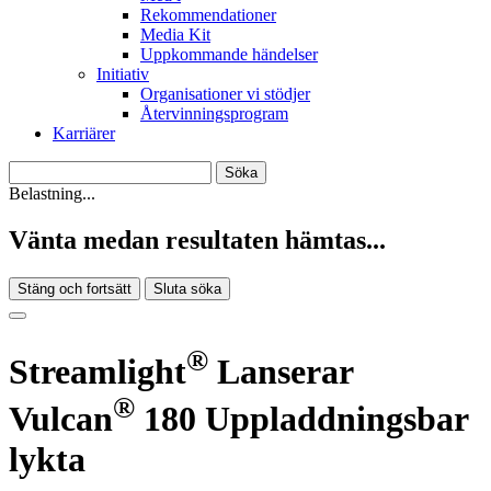
Rekommendationer
Media Kit
Uppkommande händelser
Initiativ
Organisationer vi stödjer
Återvinningsprogram
Karriärer
Belastning...
Vänta medan resultaten hämtas...
Stäng och fortsätt
Sluta söka
®
Streamlight
Lanserar
®
Vulcan
180 Uppladdningsbar
lykta