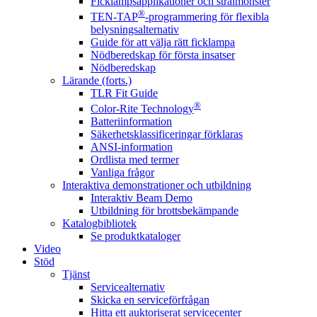
Ficklampsapplikationer och strålmönster
®
TEN-TAP
-programmering för flexibla
belysningsalternativ
Guide för att välja rätt ficklampa
Nödberedskap för första insatser
Nödberedskap
Lärande (forts.)
TLR Fit Guide
®
Color-Rite Technology
Batteriinformation
Säkerhetsklassificeringar förklaras
ANSI-information
Ordlista med termer
Vanliga frågor
Interaktiva demonstrationer och utbildning
Interaktiv Beam Demo
Utbildning för brottsbekämpande
Katalogbibliotek
Se produktkataloger
Video
Stöd
Tjänst
Servicealternativ
Skicka en serviceförfrågan
Hitta ett auktoriserat servicecenter