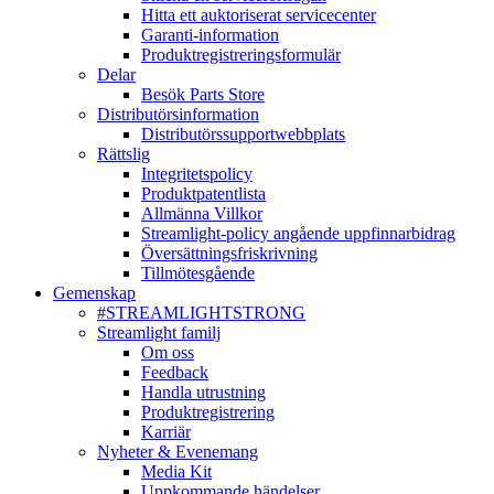
Hitta ett auktoriserat servicecenter
Garanti-information
Produktregistreringsformulär
Delar
Besök Parts Store
Distributörsinformation
Distributörssupportwebbplats
Rättslig
Integritetspolicy
Produktpatentlista
Allmänna Villkor
Streamlight-policy angående uppfinnarbidrag
Översättningsfriskrivning
Tillmötesgående
Gemenskap
#STREAMLIGHTSTRONG
Streamlight familj
Om oss
Feedback
Handla utrustning
Produktregistrering
Karriär
Nyheter & Evenemang
Media Kit
Uppkommande händelser