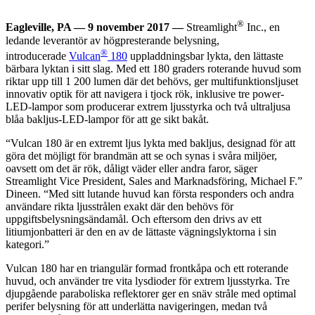
®
Eagleville, PA — 9 november 2017 —
Streamlight
Inc., en
ledande leverantör av högpresterande belysning,
®
introducerade
Vulcan
180
uppladdningsbar lykta, den lättaste
bärbara lyktan i sitt slag. Med ett 180 graders roterande huvud som
riktar upp till 1 200 lumen där det behövs, ger multifunktionsljuset
innovativ optik för att navigera i tjock rök, inklusive tre power-
LED-lampor som producerar extrem ljusstyrka och två ultraljusa
blåa bakljus-LED-lampor för att ge sikt bakåt.
“Vulcan 180 är en extremt ljus lykta med bakljus, designad för att
göra det möjligt för brandmän att se och synas i svåra miljöer,
oavsett om det är rök, dåligt väder eller andra faror, säger
Streamlight Vice President, Sales and Marknadsföring, Michael F.”
Dineen. “Med sitt lutande huvud kan första responders och andra
användare rikta ljusstrålen exakt där den behövs för
uppgiftsbelysningsändamål. Och eftersom den drivs av ett
litiumjonbatteri är den en av de lättaste vägningslyktorna i sin
kategori.”
Vulcan 180 har en triangulär formad frontkåpa och ett roterande
huvud, och använder tre vita lysdioder för extrem ljusstyrka. Tre
djupgående paraboliska reflektorer ger en snäv stråle med optimal
perifer belysning för att underlätta navigeringen, medan två