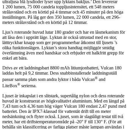
ultraljusa blå lysdioder lyser upp lyktans bakljus.’ Den levererar
1 200 lumen, 75 000 candela toppljusintensitet, ett 548 meters
strålavstånd och en körtid på 4 timmar och 45 minuter på den höga
inställningen. På låg ger den 350 lumen, 22 000 candela, ett 296-
meters strålavstånd och en körtid på 12 timmar.
Ljus’s roterande huvud lutar 180 grader och har en låsmekanism för
att låsa den i upprätt läge. Lyktan är också utrustad med en stor,
lätttryckbar knapp som ger programmerbar åtkomst till ljusets ’s
olika funktionslägen. Lyktan’s stora handtag möjliggör smidig
överlämning även med handskar och erbjuder ett halkfritt grepp för
enkel att bära.
Drivs av ett laddningsbart 8800 mAh litiumjonbatteri, Vulcan 180
laddas helt på 9,2 timmar. Dess snabbinstallerade laddningsställ
®
passar samma plats som andra lyktor i båda Vulcan
and
®
LiteBox
serierna.
Ljuset är inkapslat i en slitstark, supertålig nylon och dess roterande
huvud är konstruerat av högkvalitativt aluminium. Med en längd på
7,43 tum och 4,36 tum hög väger Vulcan 180 endast 2,47 pund med
batteriet. Den är IPX7-klassad för vattentät drift till en meter
nedsänkning och flyter också. Ljuset, som är slagtåligt testat till två
meter, har ett driftstemperaturområde på -20° F till 130° F. (För att
behålla sin klassificering av farliga platser måste lampan användas i