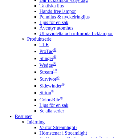
Bär ficklampor varje dag
Taktiska ljus
Hands-free lampor
Pennljus & nyckelringljus
Ljus för en sak
Äventyr utomhus
Ultravioletta och infraröda ficklampor
Produktserie
TLR
®
ProTac
®
Stinger
®
Wedge
™
Stream
®
Survivor
®
Sidewinder
®
Strion
®
Color-Rite
Ljus för en sak
Se alla serier
Resurser
Inlärning
Varför Streamlight?
Hörnstenar i Streamlight