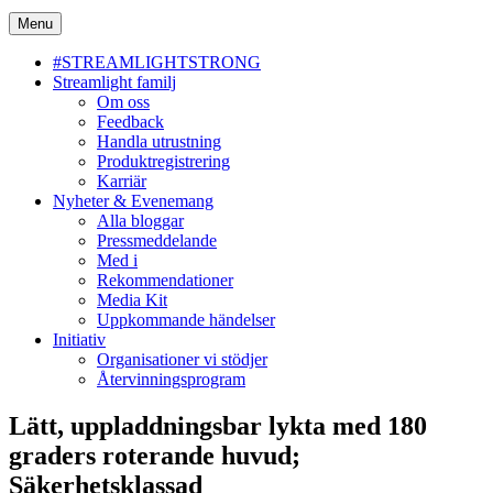
Menu
#STREAMLIGHTSTRONG
Streamlight familj
Om oss
Feedback
Handla utrustning
Produktregistrering
Karriär
Nyheter & Evenemang
Alla bloggar
Pressmeddelande
Med i
Rekommendationer
Media Kit
Uppkommande händelser
Initiativ
Organisationer vi stödjer
Återvinningsprogram
Lätt, uppladdningsbar lykta med 180
graders roterande huvud;
Säkerhetsklassad