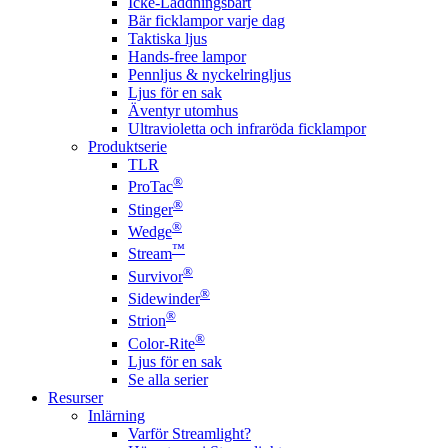
Icke-Laddningsbart
Bär ficklampor varje dag
Taktiska ljus
Hands-free lampor
Pennljus & nyckelringljus
Ljus för en sak
Äventyr utomhus
Ultravioletta och infraröda ficklampor
Produktserie
TLR
®
ProTac
®
Stinger
®
Wedge
™
Stream
®
Survivor
®
Sidewinder
®
Strion
®
Color-Rite
Ljus för en sak
Se alla serier
Resurser
Inlärning
Varför Streamlight?