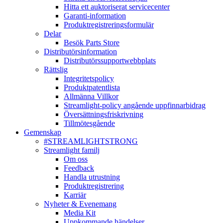
Hitta ett auktoriserat servicecenter
Garanti-information
Produktregistreringsformulär
Delar
Besök Parts Store
Distributörsinformation
Distributörssupportwebbplats
Rättslig
Integritetspolicy
Produktpatentlista
Allmänna Villkor
Streamlight-policy angående uppfinnarbidrag
Översättningsfriskrivning
Tillmötesgående
Gemenskap
#STREAMLIGHTSTRONG
Streamlight familj
Om oss
Feedback
Handla utrustning
Produktregistrering
Karriär
Nyheter & Evenemang
Media Kit
Uppkommande händelser