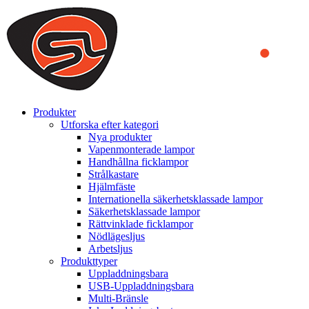
We use cookies to ensure that we provide you the best experience
on our website. By continuing to browse this website, you accept
that cookies are used to help us analyze how the website is used and
to offer you a better experience. To learn more or to find out how
you can disable cookies, you can access our
Privacy Policy
.
ACCEPT AND CLOSE
Produkter
Utforska efter kategori
Nya produkter
Vapenmonterade lampor
Handhållna ficklampor
Strålkastare
Hjälmfäste
Internationella säkerhetsklassade lampor
Säkerhetsklassade lampor
Rättvinklade ficklampor
Nödlägesljus
Arbetsljus
Produkttyper
Uppladdningsbara
USB-Uppladdningsbara
Multi-Bränsle