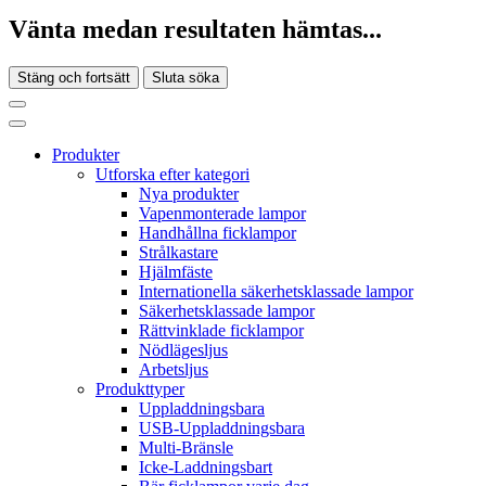
Vänta medan resultaten hämtas...
Stäng och fortsätt
Sluta söka
Produkter
Utforska efter kategori
Nya produkter
Vapenmonterade lampor
Handhållna ficklampor
Strålkastare
Hjälmfäste
Internationella säkerhetsklassade lampor
Säkerhetsklassade lampor
Rättvinklade ficklampor
Nödlägesljus
Arbetsljus
Produkttyper
Uppladdningsbara
USB-Uppladdningsbara
Multi-Bränsle
Icke-Laddningsbart