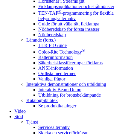
Hörnstenar i Streamlight
Ficklampsapplikationer och strålmönster
®
TEN-TAP
-programmering för flexibla
belysningsalternativ
Guide för att välja rätt ficklampa
Nödberedskap för första insatser
Nödberedskap
Lärande (forts.)
TLR Fit Guide
®
Color-Rite Technology
Batteriinformation
Säkerhetsklassificeringar förklaras
ANSI-information
Ordlista med termer
Vanliga frågor
Interaktiva demonstrationer och utbildning
Interaktiv Beam Demo
Utbildning för brottsbekämpande
Katalogbibliotek
Se produktkataloger
Video
Stöd
Tjänst
Servicealternativ
Skicka en serviceförfrågan