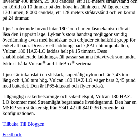
levererar 400 lumen, 25 000 candela, ett 316-meters strålavstånd och
en körtid på 10 timmar på den höga inställningen. På låg ger den
130 lumen, 8 000 candela, ett 128-meters strålavstånd och en körtid
på 24 timmar.
Ljus’s roterande huvud lutar 180° och har en låsmekanism för att
låsa den i upprätt läge. Lyktan’s stora handtag möjliggör smidig
överlämning även med handskar, och erbjuder ett halkfritt grepp för
enkel att bära. Drivs av ett laddningsbart 7,8Ahr litiumjonbatteri,
Vulcan 180 HAZ-LO laddas helt på 15 timmar. Dess
snabbinstallerade laddningsställ passar samma fotavtryck som andra
®
®
lyktor i båda Vulcan
and LiteBox
serierna.
Ljuset är inkapslat i en slitstark, supertålig nylon och är 7,43 tum
lång och 4,36 tum hög. Vulcan 180 HAZ-LO väger bara 2,45 pund
med batteriet. Den är IP65-klassad och flyter också.
Tillgänglig i säkerhetsorange och säkerhetsgul, Vulcan 180 HAZ-
LO kommer med Streamlight begränsade livstidsgaranti. Den har en
MSRP som sträcker sig från $341.42 till $410.36 beroende på
konfigurationen.
Tillbaka Till Bloggen
Feedback