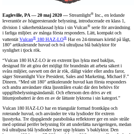
®
Eagleville, PA — 20 maj 2020 —
Streamlight
Inc., en ledande
leverantör av högpresterande belysning, introducerade en klass 1,
®
division 1 säkerhetsklassad lykta i sin Vulcan
serie för användning
i farliga miljöer. av många första responders. Lätt, kompakt och
®
®
vattentät
Vulcan
180 HAZ-LO
Har en 24-timmars körtid på lågt,
180° artikulerande huvud och två ultraljusa blå baklyktor för
synlighet i tjock rök.
“Vulcan 180 HAZ-LO är en extremt ljus lykta med bakljus,
designad för att göra det möjligt för brandmän att arbeta säkert i
svåra miljöer, oavsett om det är rök, dåligt väder eller andra faror,
säger Streamlight Vice President, Sales and Marketing, Michael F.”
Dineen. “Med sitt 180° artikulerande huvud kan första responders
och andra användare rikta ljusstrålen exakt där den behövs för
uppgiftsbelysningsändamål. Och eftersom den drivs av ett
litiumjonbatteri är den en av de lättaste lyktorna i sin kategori.”
Vulcan 180 HAZ-LO har en triangulär formad frontkåpa och
roterande huvud, och använder tre vita lysdioder för extrem
ljusstyrka. Tre djupgående paraboliska reflektorer ger en snäv stråle
med optimal perifer belysning för att underlätta navigeringen, medan
två ultraljusa blå lysdioder lyser upp lyktans ’s baklyktor. Den