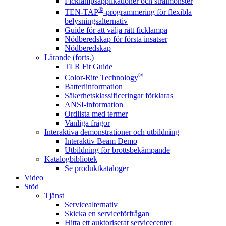
Ficklampsapplikationer och strålmönster
®
TEN-TAP
-programmering för flexibla
belysningsalternativ
Guide för att välja rätt ficklampa
Nödberedskap för första insatser
Nödberedskap
Lärande (forts.)
TLR Fit Guide
®
Color-Rite Technology
Batteriinformation
Säkerhetsklassificeringar förklaras
ANSI-information
Ordlista med termer
Vanliga frågor
Interaktiva demonstrationer och utbildning
Interaktiv Beam Demo
Utbildning för brottsbekämpande
Katalogbibliotek
Se produktkataloger
Video
Stöd
Tjänst
Servicealternativ
Skicka en serviceförfrågan
Hitta ett auktoriserat servicecenter