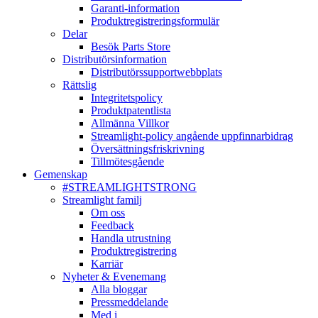
Garanti-information
Produktregistreringsformulär
Delar
Besök Parts Store
Distributörsinformation
Distributörssupportwebbplats
Rättslig
Integritetspolicy
Produktpatentlista
Allmänna Villkor
Streamlight-policy angående uppfinnarbidrag
Översättningsfriskrivning
Tillmötesgående
Gemenskap
#STREAMLIGHTSTRONG
Streamlight familj
Om oss
Feedback
Handla utrustning
Produktregistrering
Karriär
Nyheter & Evenemang
Alla bloggar
Pressmeddelande
Med i