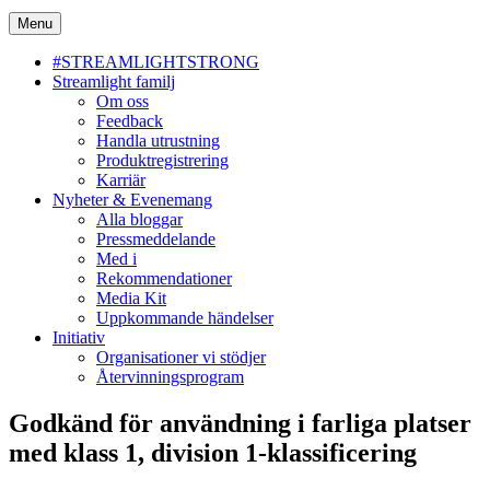
Menu
#STREAMLIGHTSTRONG
Streamlight familj
Om oss
Feedback
Handla utrustning
Produktregistrering
Karriär
Nyheter & Evenemang
Alla bloggar
Pressmeddelande
Med i
Rekommendationer
Media Kit
Uppkommande händelser
Initiativ
Organisationer vi stödjer
Återvinningsprogram
Godkänd för användning i farliga platser
med klass 1, division 1-klassificering