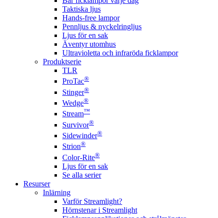
Bär ficklampor varje dag
Taktiska ljus
Hands-free lampor
Pennljus & nyckelringljus
Ljus för en sak
Äventyr utomhus
Ultravioletta och infraröda ficklampor
Produktserie
TLR
®
ProTac
®
Stinger
®
Wedge
™
Stream
®
Survivor
®
Sidewinder
®
Strion
®
Color-Rite
Ljus för en sak
Se alla serier
Resurser
Inlärning
Varför Streamlight?
Hörnstenar i Streamlight