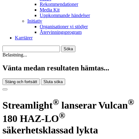
Rekommendationer
Media Kit
Uppkommande händelser
Initiativ
Organisationer vi stödjer
Återvinningsprogram
Karriärer
Belastning...
Vänta medan resultaten hämtas...
Stäng och fortsätt
Sluta söka
®
®
Streamlight
lanserar Vulcan
®
180 HAZ-LO
säkerhetsklassad lykta