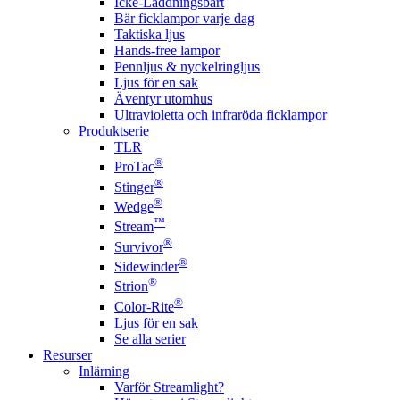
Icke-Laddningsbart
Bär ficklampor varje dag
Taktiska ljus
Hands-free lampor
Pennljus & nyckelringljus
Ljus för en sak
Äventyr utomhus
Ultravioletta och infraröda ficklampor
Produktserie
TLR
®
ProTac
®
Stinger
®
Wedge
™
Stream
®
Survivor
®
Sidewinder
®
Strion
®
Color-Rite
Ljus för en sak
Se alla serier
Resurser
Inlärning
Varför Streamlight?