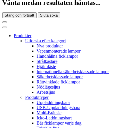
Vänta medan resultaten hämtas...
Stäng och fortsätt
Sluta söka
Produkter
Utforska efter kategori
Nya produkter
Vapenmonterade lampor
Handhållna ficklampor
Strålkastare
Hjälmfäste
Internationella säkerhetsklassade lampor
Säkerhetsklassade lampor
Rättvinklade ficklampor
Nödlägesljus
Arbetsljus
Produkttyper
Uppladdningsbara
USB-Uppladdningsbara
Multi-Bränsle
Icke-Laddningsbart
Bär ficklampor varje dag