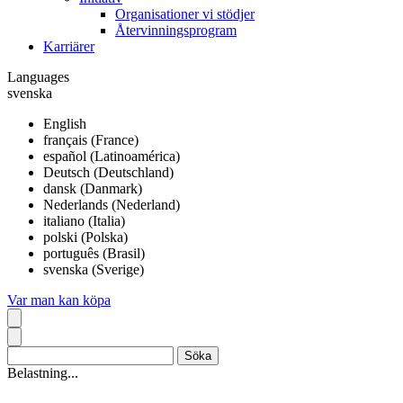
Organisationer vi stödjer
Återvinningsprogram
Karriärer
Languages
svenska
English
français (France)
español (Latinoamérica)
Deutsch (Deutschland)
dansk (Danmark)
Nederlands (Nederland)
italiano (Italia)
polski (Polska)
português (Brasil)
svenska (Sverige)
Var man kan köpa
Belastning...