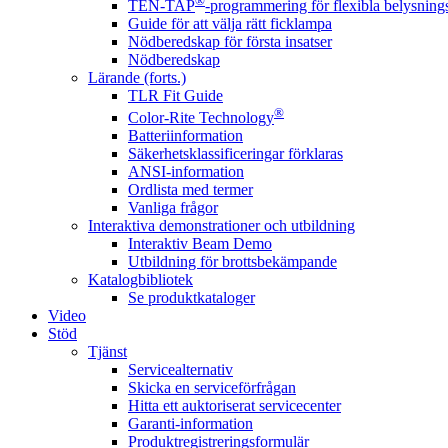
®
TEN-TAP
-programmering för flexibla belysnings
Guide för att välja rätt ficklampa
Nödberedskap för första insatser
Nödberedskap
Lärande (forts.)
TLR Fit Guide
®
Color-Rite Technology
Batteriinformation
Säkerhetsklassificeringar förklaras
ANSI-information
Ordlista med termer
Vanliga frågor
Interaktiva demonstrationer och utbildning
Interaktiv Beam Demo
Utbildning för brottsbekämpande
Katalogbibliotek
Se produktkataloger
Video
Stöd
Tjänst
Servicealternativ
Skicka en serviceförfrågan
Hitta ett auktoriserat servicecenter
Garanti-information
Produktregistreringsformulär