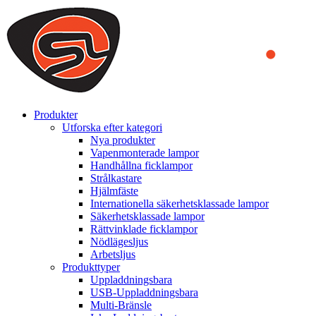
We use cookies to ensure that we provide you the best experience on o
you a better experience. To learn more or to find out how you can di
ACCEPT AND CLOSE
Produkter
Utforska efter kategori
Nya produkter
Vapenmonterade lampor
Handhållna ficklampor
Strålkastare
Hjälmfäste
Internationella säkerhetsklassade lampor
Säkerhetsklassade lampor
Rättvinklade ficklampor
Nödlägesljus
Arbetsljus
Produkttyper
Uppladdningsbara
USB-Uppladdningsbara
Multi-Bränsle