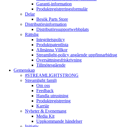
Garanti-information
Produktregistreringsformulär
Delar
Besök Parts Store
Distributörsinformation
Distributörssupportwebbplats
Rättslig
Integritetspolicy
Produktpatentlista
Allmänna Villkor
Streamlight-policy angående uppfinnarbidrag
Översättningsfriskrivning
Tillmötesgående
Gemenskap
#STREAMLIGHTSTRONG
Streamlight familj
Om oss
Feedback
Handla utrustning
Produktregistrering
Karriär
Nyheter & Evenemang
Media Kit
Uppkommande händelser
Initiativ