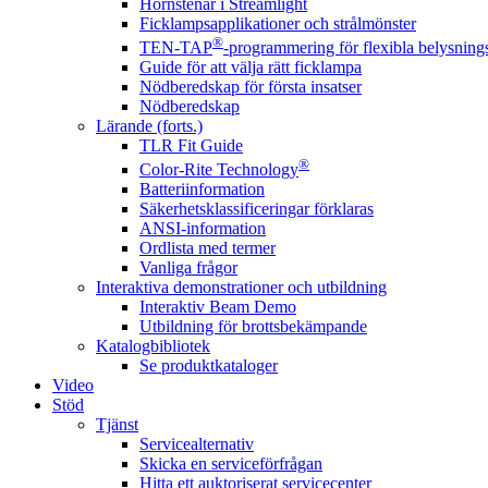
Hörnstenar i Streamlight
Ficklampsapplikationer och strålmönster
®
TEN-TAP
-programmering för flexibla belysnings
Guide för att välja rätt ficklampa
Nödberedskap för första insatser
Nödberedskap
Lärande (forts.)
TLR Fit Guide
®
Color-Rite Technology
Batteriinformation
Säkerhetsklassificeringar förklaras
ANSI-information
Ordlista med termer
Vanliga frågor
Interaktiva demonstrationer och utbildning
Interaktiv Beam Demo
Utbildning för brottsbekämpande
Katalogbibliotek
Se produktkataloger
Video
Stöd
Tjänst
Servicealternativ
Skicka en serviceförfrågan
Hitta ett auktoriserat servicecenter