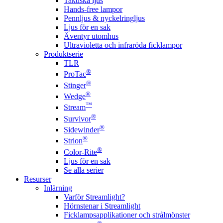
Taktiska ljus
Hands-free lampor
Pennljus & nyckelringljus
Ljus för en sak
Äventyr utomhus
Ultravioletta och infraröda ficklampor
Produktserie
TLR
®
ProTac
®
Stinger
®
Wedge
™
Stream
®
Survivor
®
Sidewinder
®
Strion
®
Color-Rite
Ljus för en sak
Se alla serier
Resurser
Inlärning
Varför Streamlight?
Hörnstenar i Streamlight
Ficklampsapplikationer och strålmönster