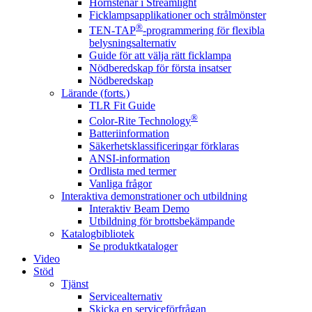
Hörnstenar i Streamlight
Ficklampsapplikationer och strålmönster
®
TEN-TAP
-programmering för flexibla
belysningsalternativ
Guide för att välja rätt ficklampa
Nödberedskap för första insatser
Nödberedskap
Lärande (forts.)
TLR Fit Guide
®
Color-Rite Technology
Batteriinformation
Säkerhetsklassificeringar förklaras
ANSI-information
Ordlista med termer
Vanliga frågor
Interaktiva demonstrationer och utbildning
Interaktiv Beam Demo
Utbildning för brottsbekämpande
Katalogbibliotek
Se produktkataloger
Video
Stöd
Tjänst
Servicealternativ
Skicka en serviceförfrågan