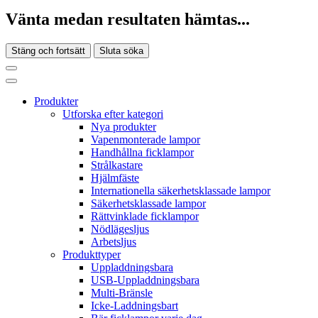
Vänta medan resultaten hämtas...
Stäng och fortsätt
Sluta söka
Produkter
Utforska efter kategori
Nya produkter
Vapenmonterade lampor
Handhållna ficklampor
Strålkastare
Hjälmfäste
Internationella säkerhetsklassade lampor
Säkerhetsklassade lampor
Rättvinklade ficklampor
Nödlägesljus
Arbetsljus
Produkttyper
Uppladdningsbara
USB-Uppladdningsbara
Multi-Bränsle
Icke-Laddningsbart