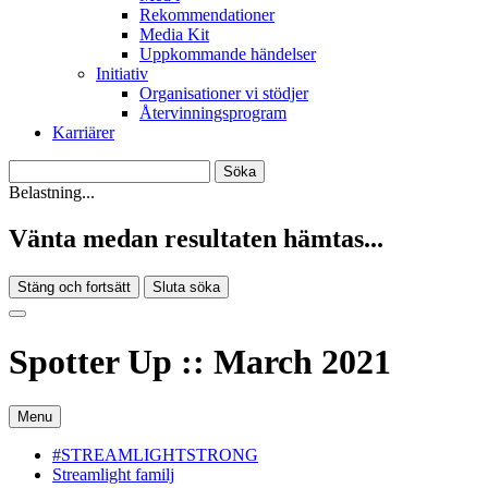
Rekommendationer
Media Kit
Uppkommande händelser
Initiativ
Organisationer vi stödjer
Återvinningsprogram
Karriärer
Belastning...
Vänta medan resultaten hämtas...
Stäng och fortsätt
Sluta söka
Spotter Up :: March 2021
Menu
#STREAMLIGHTSTRONG
Streamlight familj