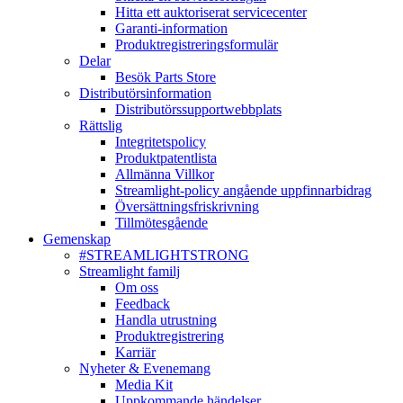
Hitta ett auktoriserat servicecenter
Garanti-information
Produktregistreringsformulär
Delar
Besök Parts Store
Distributörsinformation
Distributörssupportwebbplats
Rättslig
Integritetspolicy
Produktpatentlista
Allmänna Villkor
Streamlight-policy angående uppfinnarbidrag
Översättningsfriskrivning
Tillmötesgående
Gemenskap
#STREAMLIGHTSTRONG
Streamlight familj
Om oss
Feedback
Handla utrustning
Produktregistrering
Karriär
Nyheter & Evenemang
Media Kit
Uppkommande händelser