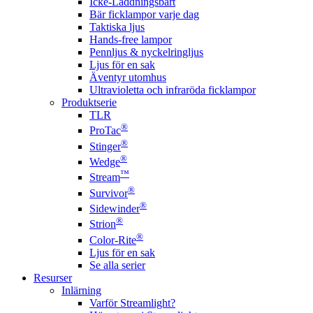
Icke-Laddningsbart
Bär ficklampor varje dag
Taktiska ljus
Hands-free lampor
Pennljus & nyckelringljus
Ljus för en sak
Äventyr utomhus
Ultravioletta och infraröda ficklampor
Produktserie
TLR
®
ProTac
®
Stinger
®
Wedge
™
Stream
®
Survivor
®
Sidewinder
®
Strion
®
Color-Rite
Ljus för en sak
Se alla serier
Resurser
Inlärning
Varför Streamlight?