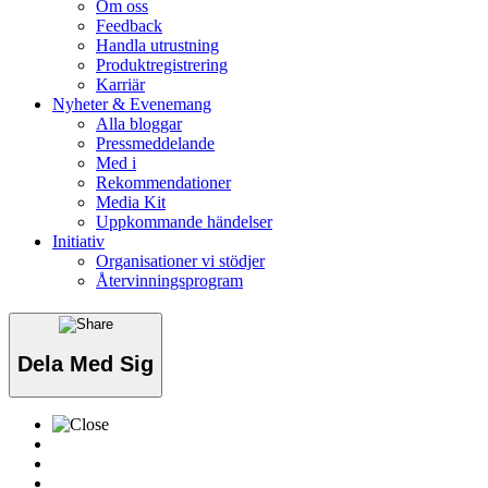
Om oss
Feedback
Handla utrustning
Produktregistrering
Karriär
Nyheter & Evenemang
Alla bloggar
Pressmeddelande
Med i
Rekommendationer
Media Kit
Uppkommande händelser
Initiativ
Organisationer vi stödjer
Återvinningsprogram
Dela Med Sig