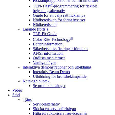
Ficklampsapplikationer och strålmönster
®
TEN-TAP
-programmering för flexibla
belysningsalternativ
Guide för att välja rätt ficklampa
Nödberedskap för första insatser
Nödberedskap
Lärande (forts.)
TLR Fit Guide
®
Color-Rite Technology
Batteriinformation
Säkerhetsklassificeringar förklaras
ANSI-information
Ordlista med termer
Vanliga frågor
Interaktiva demonstrationer och utbildning
Interaktiv Beam Demo
Utbildning för brottsbekämpande
Katalogbibliotek
Se produktkataloger
Video
Stöd
Tjänst
Servicealternativ
Skicka en serviceförfrågan
Hitta ett auktoriserat servicecenter