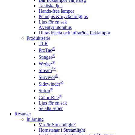
Bär ficklampor varje dag
Taktiska ljus
Hands-free lampor
Pennljus & nyckelringljus
Ljus för en sak
Äventyr utomhus
Ultravioletta och infraröda ficklampor
Produktserie
TLR
®
ProTac
®
Stinger
®
Wedge
™
Stream
®
Survivor
®
Sidewinder
®
Strion
®
Color-Rite
Ljus för en sak
Se alla serier
Resurser
Inlärning
Varför Streamlight?
Hörnstenar i Streamlight