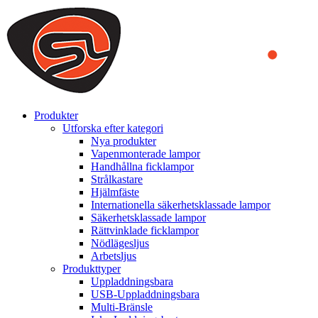
We use cookies to ensure that we provide you the best experience
on our website. By continuing to browse this website, you accept
that cookies are used to help us analyze how the website is used and
to offer you a better experience. To learn more or to find out how
you can disable cookies, you can access our
Privacy Policy
.
ACCEPT AND CLOSE
Produkter
Utforska efter kategori
Nya produkter
Vapenmonterade lampor
Handhållna ficklampor
Strålkastare
Hjälmfäste
Internationella säkerhetsklassade lampor
Säkerhetsklassade lampor
Rättvinklade ficklampor
Nödlägesljus
Arbetsljus
Produkttyper
Uppladdningsbara
USB-Uppladdningsbara
Multi-Bränsle