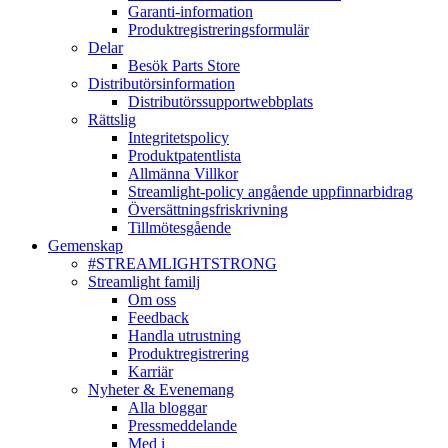
Garanti-information
Produktregistreringsformulär
Delar
Besök Parts Store
Distributörsinformation
Distributörssupportwebbplats
Rättslig
Integritetspolicy
Produktpatentlista
Allmänna Villkor
Streamlight-policy angående uppfinnarbidrag
Översättningsfriskrivning
Tillmötesgående
Gemenskap
#STREAMLIGHTSTRONG
Streamlight familj
Om oss
Feedback
Handla utrustning
Produktregistrering
Karriär
Nyheter & Evenemang
Alla bloggar
Pressmeddelande
Med i