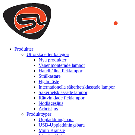
We use cookies to ensure that we provide you the best experience on o
you a better experience. To learn more or to find out how you can di
ACCEPT AND CLOSE
Produkter
Utforska efter kategori
Nya produkter
Vapenmonterade lampor
Handhållna ficklampor
Strålkastare
Hjälmfäste
Internationella säkerhetsklassade lampor
Säkerhetsklassade lampor
Rättvinklade ficklampor
Nödlägesljus
Arbetsljus
Produkttyper
Uppladdningsbara
USB-Uppladdningsbara
Multi-Bränsle