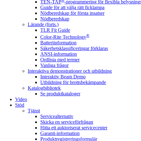
®
TEN-TAP
-programmering för flexibla belysnings
Guide för att välja rätt ficklampa
Nödberedskap för första insatser
Nödberedskap
Lärande (forts.)
TLR Fit Guide
®
Color-Rite Technology
Batteriinformation
Säkerhetsklassificeringar förklaras
ANSI-information
Ordlista med termer
Vanliga frågor
Interaktiva demonstrationer och utbildning
Interaktiv Beam Demo
Utbildning för brottsbekämpande
Katalogbibliotek
Se produktkataloger
Video
Stöd
Tjänst
Servicealternativ
Skicka en serviceförfrågan
Hitta ett auktoriserat servicecenter
Garanti-information
Produktregistreringsformulär