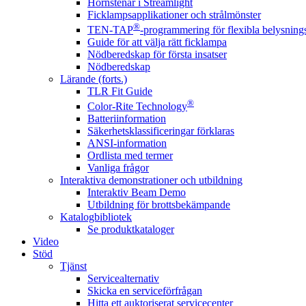
Hörnstenar i Streamlight
Ficklampsapplikationer och strålmönster
®
TEN-TAP
-programmering för flexibla belysnings
Guide för att välja rätt ficklampa
Nödberedskap för första insatser
Nödberedskap
Lärande (forts.)
TLR Fit Guide
®
Color-Rite Technology
Batteriinformation
Säkerhetsklassificeringar förklaras
ANSI-information
Ordlista med termer
Vanliga frågor
Interaktiva demonstrationer och utbildning
Interaktiv Beam Demo
Utbildning för brottsbekämpande
Katalogbibliotek
Se produktkataloger
Video
Stöd
Tjänst
Servicealternativ
Skicka en serviceförfrågan
Hitta ett auktoriserat servicecenter