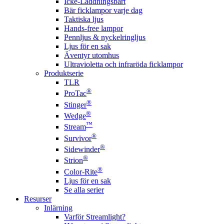
Icke-Laddningsbart
Bär ficklampor varje dag
Taktiska ljus
Hands-free lampor
Pennljus & nyckelringljus
Ljus för en sak
Äventyr utomhus
Ultravioletta och infraröda ficklampor
Produktserie
TLR
®
ProTac
®
Stinger
®
Wedge
™
Stream
®
Survivor
®
Sidewinder
®
Strion
®
Color-Rite
Ljus för en sak
Se alla serier
Resurser
Inlärning
Varför Streamlight?