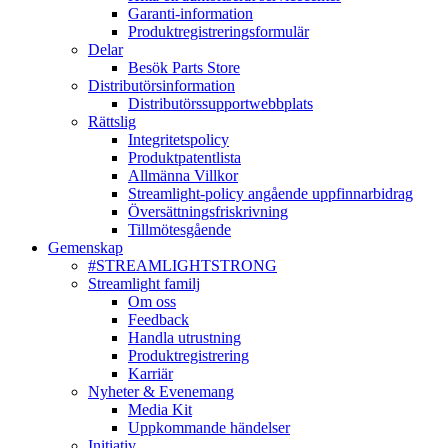
Garanti-information
Produktregistreringsformulär
Delar
Besök Parts Store
Distributörsinformation
Distributörssupportwebbplats
Rättslig
Integritetspolicy
Produktpatentlista
Allmänna Villkor
Streamlight-policy angående uppfinnarbidrag
Översättningsfriskrivning
Tillmötesgående
Gemenskap
#STREAMLIGHTSTRONG
Streamlight familj
Om oss
Feedback
Handla utrustning
Produktregistrering
Karriär
Nyheter & Evenemang
Media Kit
Uppkommande händelser
Initiativ