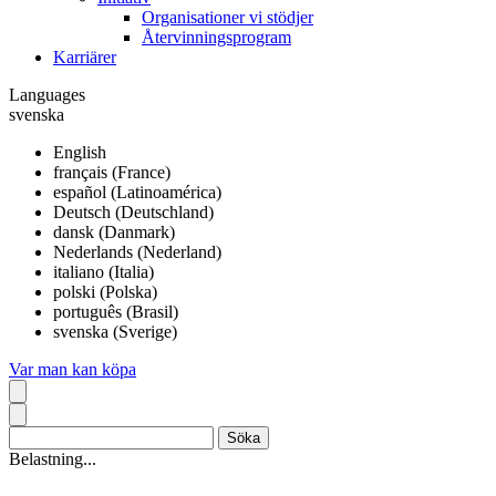
Organisationer vi stödjer
Återvinningsprogram
Karriärer
Languages
svenska
English
français (France)
español (Latinoamérica)
Deutsch (Deutschland)
dansk (Danmark)
Nederlands (Nederland)
italiano (Italia)
polski (Polska)
português (Brasil)
svenska (Sverige)
Var man kan köpa
Belastning...