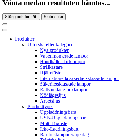
Vänta medan resultaten hämtas...
Stäng och fortsätt
Sluta söka
Produkter
Utforska efter kategori
Nya produkter
Vapenmonterade lampor
Handhållna ficklampor
Strålkastare
Hjälmfäste
Internationella säkerhetsklassade lampor
Säkerhetsklassade lampor
Rättvinklade ficklampor
Nödlägesljus
Arbetsljus
Produkttyper
Uppladdningsbara
USB-Uppladdningsbara
Multi-Bränsle
Icke-Laddningsbart
Bär ficklampor varje dag