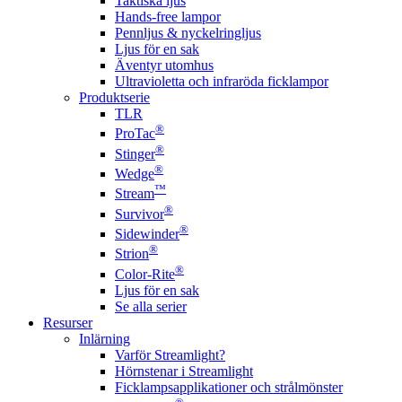
Taktiska ljus
Hands-free lampor
Pennljus & nyckelringljus
Ljus för en sak
Äventyr utomhus
Ultravioletta och infraröda ficklampor
Produktserie
TLR
®
ProTac
®
Stinger
®
Wedge
™
Stream
®
Survivor
®
Sidewinder
®
Strion
®
Color-Rite
Ljus för en sak
Se alla serier
Resurser
Inlärning
Varför Streamlight?
Hörnstenar i Streamlight
Ficklampsapplikationer och strålmönster