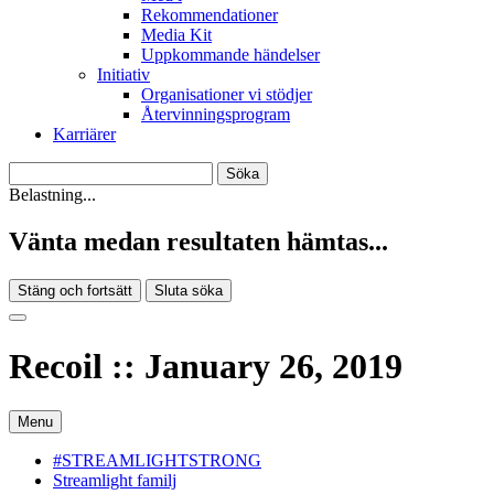
Rekommendationer
Media Kit
Uppkommande händelser
Initiativ
Organisationer vi stödjer
Återvinningsprogram
Karriärer
Belastning...
Vänta medan resultaten hämtas...
Stäng och fortsätt
Sluta söka
Recoil :: January 26, 2019
Menu
#STREAMLIGHTSTRONG
Streamlight familj