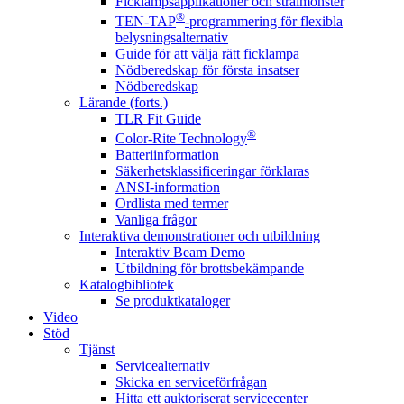
Ficklampsapplikationer och strålmönster
®
TEN-TAP
-programmering för flexibla
belysningsalternativ
Guide för att välja rätt ficklampa
Nödberedskap för första insatser
Nödberedskap
Lärande (forts.)
TLR Fit Guide
®
Color-Rite Technology
Batteriinformation
Säkerhetsklassificeringar förklaras
ANSI-information
Ordlista med termer
Vanliga frågor
Interaktiva demonstrationer och utbildning
Interaktiv Beam Demo
Utbildning för brottsbekämpande
Katalogbibliotek
Se produktkataloger
Video
Stöd
Tjänst
Servicealternativ
Skicka en serviceförfrågan
Hitta ett auktoriserat servicecenter