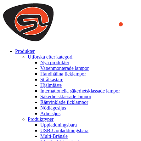
We use cookies to ensure that we provide you the best experience
on our website. By continuing to browse this website, you accept
that cookies are used to help us analyze how the website is used and
to offer you a better experience. To learn more or to find out how
you can disable cookies, you can access our
Privacy Policy
.
ACCEPT AND CLOSE
Produkter
Utforska efter kategori
Nya produkter
Vapenmonterade lampor
Handhållna ficklampor
Strålkastare
Hjälmfäste
Internationella säkerhetsklassade lampor
Säkerhetsklassade lampor
Rättvinklade ficklampor
Nödlägesljus
Arbetsljus
Produkttyper
Uppladdningsbara
USB-Uppladdningsbara
Multi-Bränsle