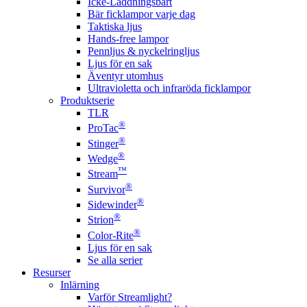
Icke-Laddningsbart
Bär ficklampor varje dag
Taktiska ljus
Hands-free lampor
Pennljus & nyckelringljus
Ljus för en sak
Äventyr utomhus
Ultravioletta och infraröda ficklampor
Produktserie
TLR
®
ProTac
®
Stinger
®
Wedge
™
Stream
®
Survivor
®
Sidewinder
®
Strion
®
Color-Rite
Ljus för en sak
Se alla serier
Resurser
Inlärning
Varför Streamlight?