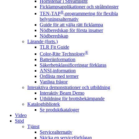
Hörnstenar i Streamlight
Ficklampsapplikationer och strålmönster
®
TEN-TAP
-programmering för flexibla
belysningsalternativ
Guide för att välja rätt ficklampa
Nödberedskap för första insatser
Nödberedskap
Lärande (forts.)
TLR Fit Guide
®
Color-Rite Technology
Batteriinformation
Säkerhetsklassificeringar förklaras
ANSI-information
Ordlista med termer
Vanliga frågor
Interaktiva demonstrationer och utbildning
Interaktiv Beam Demo
Utbildning för brottsbekämpande
Katalogbibliotek
Se produktkataloger
Video
Stöd
Tjänst
Servicealternativ
Skicka en serviceförfrågan