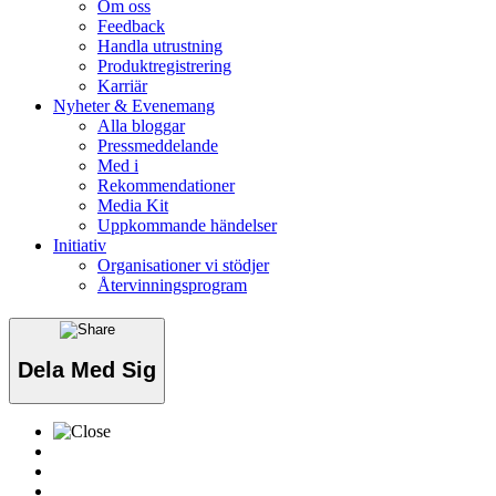
Om oss
Feedback
Handla utrustning
Produktregistrering
Karriär
Nyheter & Evenemang
Alla bloggar
Pressmeddelande
Med i
Rekommendationer
Media Kit
Uppkommande händelser
Initiativ
Organisationer vi stödjer
Återvinningsprogram
Dela Med Sig