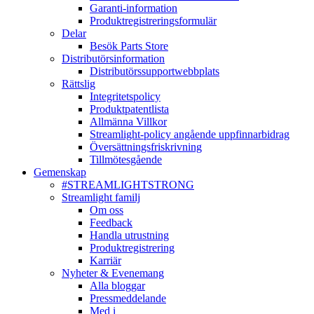
Garanti-information
Produktregistreringsformulär
Delar
Besök Parts Store
Distributörsinformation
Distributörssupportwebbplats
Rättslig
Integritetspolicy
Produktpatentlista
Allmänna Villkor
Streamlight-policy angående uppfinnarbidrag
Översättningsfriskrivning
Tillmötesgående
Gemenskap
#STREAMLIGHTSTRONG
Streamlight familj
Om oss
Feedback
Handla utrustning
Produktregistrering
Karriär
Nyheter & Evenemang
Alla bloggar
Pressmeddelande
Med i