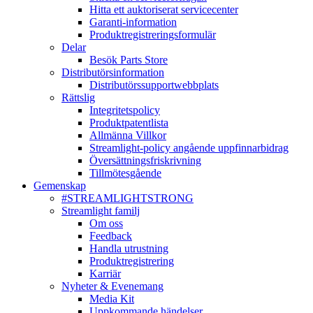
Hitta ett auktoriserat servicecenter
Garanti-information
Produktregistreringsformulär
Delar
Besök Parts Store
Distributörsinformation
Distributörssupportwebbplats
Rättslig
Integritetspolicy
Produktpatentlista
Allmänna Villkor
Streamlight-policy angående uppfinnarbidrag
Översättningsfriskrivning
Tillmötesgående
Gemenskap
#STREAMLIGHTSTRONG
Streamlight familj
Om oss
Feedback
Handla utrustning
Produktregistrering
Karriär
Nyheter & Evenemang
Media Kit
Uppkommande händelser