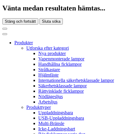
Vänta medan resultaten hämtas...
Stäng och fortsätt
Sluta söka
Produkter
Utforska efter kategori
Nya produkter
Vapenmonterade lampor
Handhållna ficklampor
Strålkastare
Hjälmfäste
Internationella säkerhetsklassade lampor
Säkerhetsklassade lampor
Rättvinklade ficklampor
Nödlägesljus
Arbetsljus
Produkttyper
Uppladdningsbara
USB-Uppladdningsbara
Multi-Bränsle
Icke-Laddningsbart