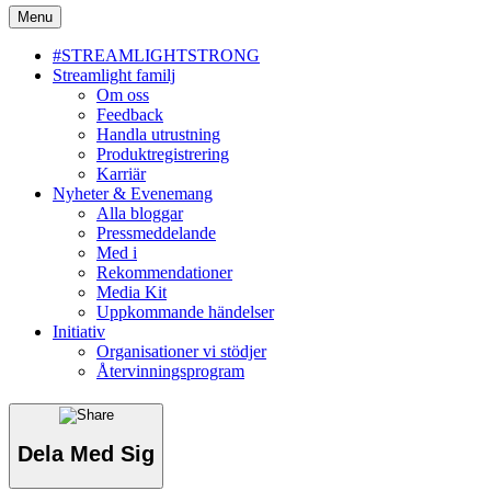
Menu
#STREAMLIGHTSTRONG
Streamlight familj
Om oss
Feedback
Handla utrustning
Produktregistrering
Karriär
Nyheter & Evenemang
Alla bloggar
Pressmeddelande
Med i
Rekommendationer
Media Kit
Uppkommande händelser
Initiativ
Organisationer vi stödjer
Återvinningsprogram
Dela Med Sig