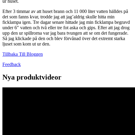
ur huset.
Efter 3 timmar av att huset brann och 11 000 liter vatten hälldes på
det som fanns kvar, trodde jag att jag’aldrig skulle hitta min
ficklampa igen. Tre dagar senare hittade jag min ficklampa begravd
under 6" vatten och två eller tre fot aska och gips. Efter att jag drog
upp den ur spillrorna var jag bara tvungen att se om det fungerade.
Så jag klickade på den och blev förvånad över det extremt starka
ljuset som kom ut ur den.
Tillbaka Till Bloggen
Feedback
Nya produktvideor