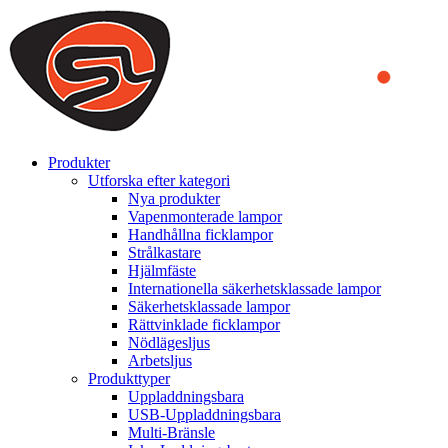
We use cookies to ensure that we provide you the best experience
on our website. By continuing to browse this website, you accept
that cookies are used to help us analyze how the website is used and
to offer you a better experience. To learn more or to find out how
you can disable cookies, you can access our
Privacy Policy
.
ACCEPT AND CLOSE
Produkter
Utforska efter kategori
Nya produkter
Vapenmonterade lampor
Handhållna ficklampor
Strålkastare
Hjälmfäste
Internationella säkerhetsklassade lampor
Säkerhetsklassade lampor
Rättvinklade ficklampor
Nödlägesljus
Arbetsljus
Produkttyper
Uppladdningsbara
USB-Uppladdningsbara
Multi-Bränsle