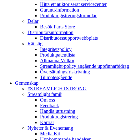
Hitta ett auktoriserat servicecenter
Garanti-information
Produktregistreringsformulär
Delar
Besök Parts Store
Distributörsinformation
Distributörssupportwebbplats
Rättslig
Integritetspolicy
Produktpatentlista
Allmänna Villkor
Streamlight-policy angående uppfinnarbidrag
Översättningsfriskrivning
Tillmötesgående
Gemenskap
#STREAMLIGHTSTRONG
Streamlight familj
Om oss
Feedback
Handla utrustning
Produktregistrering
Karriär
Nyheter & Evenemang
Media Kit
Uppkommande händelser