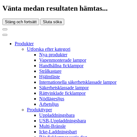
Vänta medan resultaten hämtas...
Stäng och fortsätt
Sluta söka
Produkter
Utforska efter kategori
Nya produkter
Vapenmonterade lampor
Handhållna ficklampor
Strålkastare
Hjälmfäste
Internationella säkerhetsklassade lampor
Säkerhetsklassade lampor
Rättvinklade ficklampor
Nödlägesljus
Arbetsljus
Produkttyper
Uppladdningsbara
USB-Uppladdningsbara
Multi-Bränsle
Icke-Laddningsbart