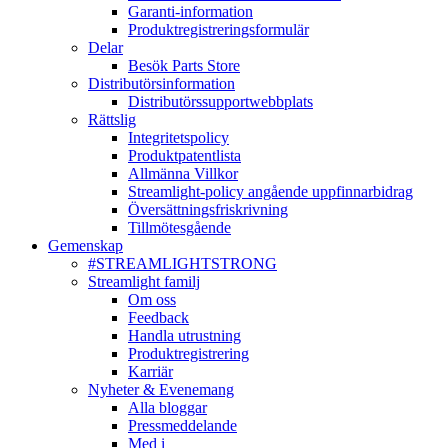
Garanti-information
Produktregistreringsformulär
Delar
Besök Parts Store
Distributörsinformation
Distributörssupportwebbplats
Rättslig
Integritetspolicy
Produktpatentlista
Allmänna Villkor
Streamlight-policy angående uppfinnarbidrag
Översättningsfriskrivning
Tillmötesgående
Gemenskap
#STREAMLIGHTSTRONG
Streamlight familj
Om oss
Feedback
Handla utrustning
Produktregistrering
Karriär
Nyheter & Evenemang
Alla bloggar
Pressmeddelande
Med i