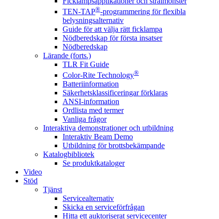
Ficklampsapplikationer och strålmönster
®
TEN-TAP
-programmering för flexibla
belysningsalternativ
Guide för att välja rätt ficklampa
Nödberedskap för första insatser
Nödberedskap
Lärande (forts.)
TLR Fit Guide
®
Color-Rite Technology
Batteriinformation
Säkerhetsklassificeringar förklaras
ANSI-information
Ordlista med termer
Vanliga frågor
Interaktiva demonstrationer och utbildning
Interaktiv Beam Demo
Utbildning för brottsbekämpande
Katalogbibliotek
Se produktkataloger
Video
Stöd
Tjänst
Servicealternativ
Skicka en serviceförfrågan
Hitta ett auktoriserat servicecenter