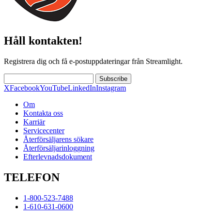
Håll kontakten!
Registrera dig och få e-postuppdateringar från Streamlight.
Subscribe
X
Facebook
YouTube
LinkedIn
Instagram
Om
Kontakta oss
Karriär
Servicecenter
Återförsäljarens sökare
Återförsäljarinloggning
Efterlevnadsdokument
TELEFON
1-800-523-7488
1-610-631-0600