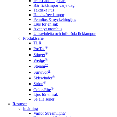
Icke-Laddningsbart
Bär ficklampor varje dag
Taktiska ljus
Hands-free lampor
Pennljus & nyckelringljus
Ljus för en sak
Äventyr utomhus
Ultravioletta och infraröda ficklampor
Produktserie
TLR
®
ProTac
®
Stinger
®
Wedge
™
Stream
®
Survivor
®
Sidewinder
®
Strion
®
Color-Rite
Ljus för en sak
Se alla serier
Resurser
Inlärning
Varför Streamlight?