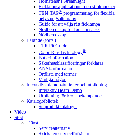
Hörnstenar i Streamlight
Ficklampsapplikationer och strålmönster
®
TEN-TAP
-programmering för flexibla
belysningsalternativ
Guide för att välja rätt ficklampa
Nödberedskap för första insatser
Nödberedskap
Lärande (forts.)
TLR Fit Guide
®
Color-Rite Technology
Batteriinformation
Säkerhetsklassificeringar förklaras
ANSI-information
Ordlista med termer
Vanliga frågor
Interaktiva demonstrationer och utbildning
Interaktiv Beam Demo
Utbildning för brottsbekämpande
Katalogbibliotek
Se produktkataloger
Video
Stöd
Tjänst
Servicealternativ
Skicka en serviceförfrågan