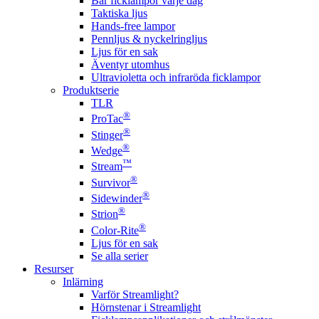
Bär ficklampor varje dag
Taktiska ljus
Hands-free lampor
Pennljus & nyckelringljus
Ljus för en sak
Äventyr utomhus
Ultravioletta och infraröda ficklampor
Produktserie
TLR
®
ProTac
®
Stinger
®
Wedge
™
Stream
®
Survivor
®
Sidewinder
®
Strion
®
Color-Rite
Ljus för en sak
Se alla serier
Resurser
Inlärning
Varför Streamlight?
Hörnstenar i Streamlight