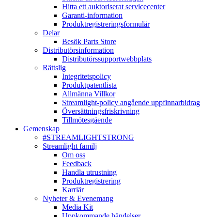
Hitta ett auktoriserat servicecenter
Garanti-information
Produktregistreringsformulär
Delar
Besök Parts Store
Distributörsinformation
Distributörssupportwebbplats
Rättslig
Integritetspolicy
Produktpatentlista
Allmänna Villkor
Streamlight-policy angående uppfinnarbidrag
Översättningsfriskrivning
Tillmötesgående
Gemenskap
#STREAMLIGHTSTRONG
Streamlight familj
Om oss
Feedback
Handla utrustning
Produktregistrering
Karriär
Nyheter & Evenemang
Media Kit
Uppkommande händelser