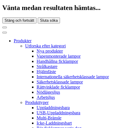
Vänta medan resultaten hämtas...
Stäng och fortsätt
Sluta söka
Produkter
Utforska efter kategori
Nya produkter
Vapenmonterade lampor
Handhållna ficklampor
Strålkastare
Hjälmfäste
Internationella säkerhetsklassade lampor
Säkerhetsklassade lampor
Rättvinklade ficklampor
Nödlägesljus
Arbetsljus
Produkttyper
Uppladdningsbara
USB-Uppladdningsbara
Multi-Bränsle
Icke-Laddningsbart