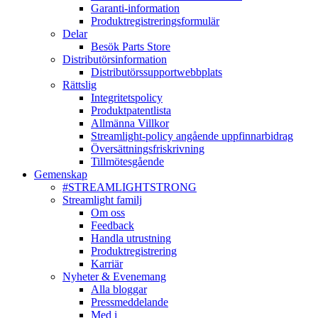
Garanti-information
Produktregistreringsformulär
Delar
Besök Parts Store
Distributörsinformation
Distributörssupportwebbplats
Rättslig
Integritetspolicy
Produktpatentlista
Allmänna Villkor
Streamlight-policy angående uppfinnarbidrag
Översättningsfriskrivning
Tillmötesgående
Gemenskap
#STREAMLIGHTSTRONG
Streamlight familj
Om oss
Feedback
Handla utrustning
Produktregistrering
Karriär
Nyheter & Evenemang
Alla bloggar
Pressmeddelande
Med i