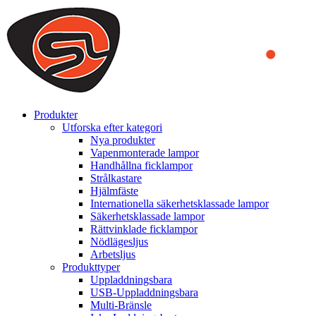
We use cookies to ensure that we provide you the best experience
on our website. By continuing to browse this website, you accept
that cookies are used to help us analyze how the website is used and
to offer you a better experience. To learn more or to find out how
you can disable cookies, you can access our
Privacy Policy
.
ACCEPT AND CLOSE
Produkter
Utforska efter kategori
Nya produkter
Vapenmonterade lampor
Handhållna ficklampor
Strålkastare
Hjälmfäste
Internationella säkerhetsklassade lampor
Säkerhetsklassade lampor
Rättvinklade ficklampor
Nödlägesljus
Arbetsljus
Produkttyper
Uppladdningsbara
USB-Uppladdningsbara
Multi-Bränsle