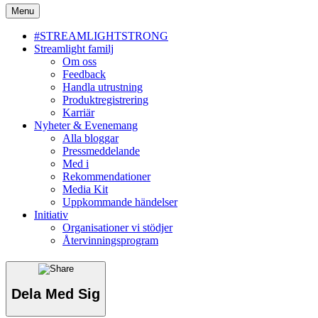
Menu
#STREAMLIGHTSTRONG
Streamlight familj
Om oss
Feedback
Handla utrustning
Produktregistrering
Karriär
Nyheter & Evenemang
Alla bloggar
Pressmeddelande
Med i
Rekommendationer
Media Kit
Uppkommande händelser
Initiativ
Organisationer vi stödjer
Återvinningsprogram
Dela Med Sig