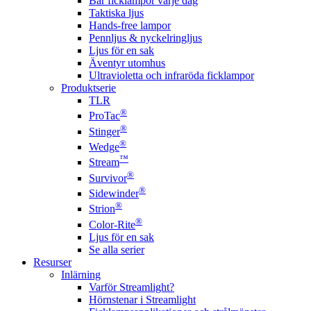
Bär ficklampor varje dag
Taktiska ljus
Hands-free lampor
Pennljus & nyckelringljus
Ljus för en sak
Äventyr utomhus
Ultravioletta och infraröda ficklampor
Produktserie
TLR
®
ProTac
®
Stinger
®
Wedge
™
Stream
®
Survivor
®
Sidewinder
®
Strion
®
Color-Rite
Ljus för en sak
Se alla serier
Resurser
Inlärning
Varför Streamlight?
Hörnstenar i Streamlight