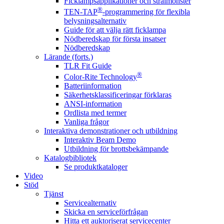
Ficklampsapplikationer och strålmönster
®
TEN-TAP
-programmering för flexibla
belysningsalternativ
Guide för att välja rätt ficklampa
Nödberedskap för första insatser
Nödberedskap
Lärande (forts.)
TLR Fit Guide
®
Color-Rite Technology
Batteriinformation
Säkerhetsklassificeringar förklaras
ANSI-information
Ordlista med termer
Vanliga frågor
Interaktiva demonstrationer och utbildning
Interaktiv Beam Demo
Utbildning för brottsbekämpande
Katalogbibliotek
Se produktkataloger
Video
Stöd
Tjänst
Servicealternativ
Skicka en serviceförfrågan
Hitta ett auktoriserat servicecenter