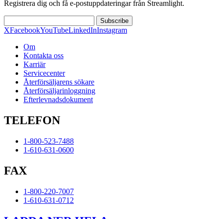
Registrera dig och få e-postuppdateringar från Streamlight.
Subscribe
X
Facebook
YouTube
LinkedIn
Instagram
Om
Kontakta oss
Karriär
Servicecenter
Återförsäljarens sökare
Återförsäljarinloggning
Efterlevnadsdokument
TELEFON
1-800-523-7488
1-610-631-0600
FAX
1-800-220-7007
1-610-631-0712