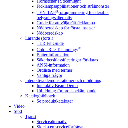
Hörnstenar i Streamlight
Ficklampsapplikationer och strålmönster
®
TEN-TAP
-programmering för flexibla
belysningsalternativ
Guide för att välja rätt ficklampa
Nödberedskap för första insatser
Nödberedskap
Lärande (forts.)
TLR Fit Guide
®
Color-Rite Technology
Batteriinformation
Säkerhetsklassificeringar förklaras
ANSI-information
Ordlista med termer
Vanliga frågor
Interaktiva demonstrationer och utbildning
Interaktiv Beam Demo
Utbildning för brottsbekämpande
Katalogbibliotek
Se produktkataloger
Video
Stöd
Tjänst
Servicealternativ
Skicka en serviceförfrågan