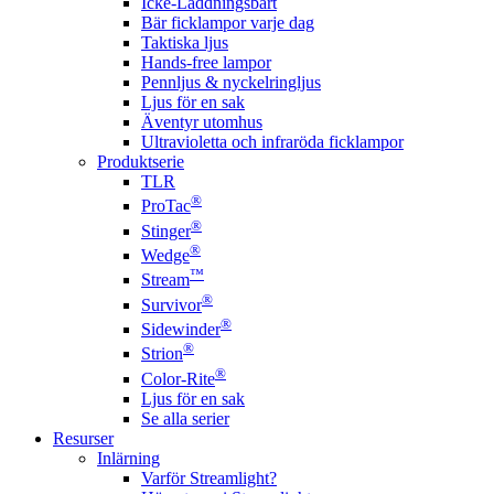
Icke-Laddningsbart
Bär ficklampor varje dag
Taktiska ljus
Hands-free lampor
Pennljus & nyckelringljus
Ljus för en sak
Äventyr utomhus
Ultravioletta och infraröda ficklampor
Produktserie
TLR
®
ProTac
®
Stinger
®
Wedge
™
Stream
®
Survivor
®
Sidewinder
®
Strion
®
Color-Rite
Ljus för en sak
Se alla serier
Resurser
Inlärning
Varför Streamlight?