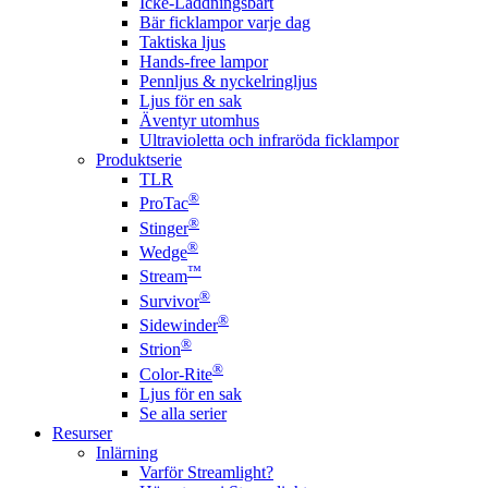
Icke-Laddningsbart
Bär ficklampor varje dag
Taktiska ljus
Hands-free lampor
Pennljus & nyckelringljus
Ljus för en sak
Äventyr utomhus
Ultravioletta och infraröda ficklampor
Produktserie
TLR
®
ProTac
®
Stinger
®
Wedge
™
Stream
®
Survivor
®
Sidewinder
®
Strion
®
Color-Rite
Ljus för en sak
Se alla serier
Resurser
Inlärning
Varför Streamlight?