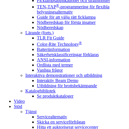
Ficklampsapplikationer och strålmönster
®
TEN-TAP
-programmering för flexibla
belysningsalternativ
Guide för att välja rätt ficklampa
Nödberedskap för första insatser
Nödberedskap
Lärande (forts.)
TLR Fit Guide
®
Color-Rite Technology
Batteriinformation
Säkerhetsklassificeringar förklaras
ANSI-information
Ordlista med termer
Vanliga frågor
Interaktiva demonstrationer och utbildning
Interaktiv Beam Demo
Utbildning för brottsbekämpande
Katalogbibliotek
Se produktkataloger
Video
Stöd
Tjänst
Servicealternativ
Skicka en serviceförfrågan
Hitta ett auktoriserat servicecenter