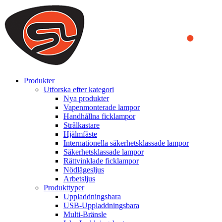
We use cookies to ensure that we provide you the best experience
on our website. By continuing to browse this website, you accept
that cookies are used to help us analyze how the website is used and
to offer you a better experience. To learn more or to find out how
you can disable cookies, you can access our
Privacy Policy
.
ACCEPT AND CLOSE
Produkter
Utforska efter kategori
Nya produkter
Vapenmonterade lampor
Handhållna ficklampor
Strålkastare
Hjälmfäste
Internationella säkerhetsklassade lampor
Säkerhetsklassade lampor
Rättvinklade ficklampor
Nödlägesljus
Arbetsljus
Produkttyper
Uppladdningsbara
USB-Uppladdningsbara
Multi-Bränsle