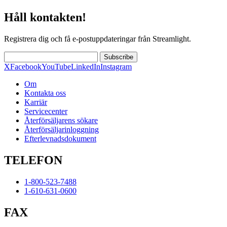
Håll kontakten!
Registrera dig och få e-postuppdateringar från Streamlight.
Subscribe
X
Facebook
YouTube
LinkedIn
Instagram
Om
Kontakta oss
Karriär
Servicecenter
Återförsäljarens sökare
Återförsäljarinloggning
Efterlevnadsdokument
TELEFON
1-800-523-7488
1-610-631-0600
FAX