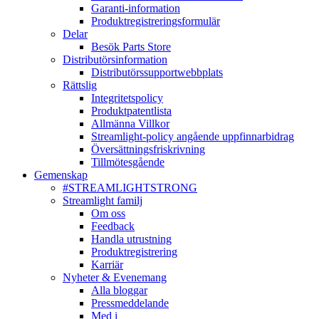
Garanti-information
Produktregistreringsformulär
Delar
Besök Parts Store
Distributörsinformation
Distributörssupportwebbplats
Rättslig
Integritetspolicy
Produktpatentlista
Allmänna Villkor
Streamlight-policy angående uppfinnarbidrag
Översättningsfriskrivning
Tillmötesgående
Gemenskap
#STREAMLIGHTSTRONG
Streamlight familj
Om oss
Feedback
Handla utrustning
Produktregistrering
Karriär
Nyheter & Evenemang
Alla bloggar
Pressmeddelande
Med i