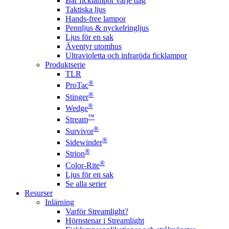
Bär ficklampor varje dag
Taktiska ljus
Hands-free lampor
Pennljus & nyckelringljus
Ljus för en sak
Äventyr utomhus
Ultravioletta och infraröda ficklampor
Produktserie
TLR
®
ProTac
®
Stinger
®
Wedge
™
Stream
®
Survivor
®
Sidewinder
®
Strion
®
Color-Rite
Ljus för en sak
Se alla serier
Resurser
Inlärning
Varför Streamlight?
Hörnstenar i Streamlight