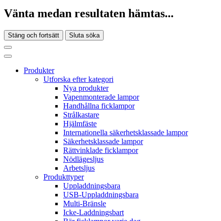
Vänta medan resultaten hämtas...
Stäng och fortsätt
Sluta söka
Produkter
Utforska efter kategori
Nya produkter
Vapenmonterade lampor
Handhållna ficklampor
Strålkastare
Hjälmfäste
Internationella säkerhetsklassade lampor
Säkerhetsklassade lampor
Rättvinklade ficklampor
Nödlägesljus
Arbetsljus
Produkttyper
Uppladdningsbara
USB-Uppladdningsbara
Multi-Bränsle
Icke-Laddningsbart