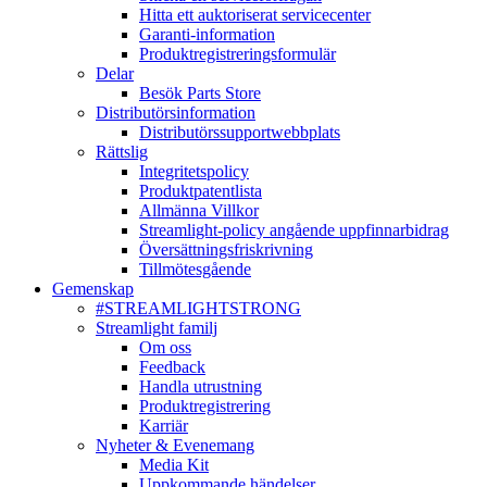
Hitta ett auktoriserat servicecenter
Garanti-information
Produktregistreringsformulär
Delar
Besök Parts Store
Distributörsinformation
Distributörssupportwebbplats
Rättslig
Integritetspolicy
Produktpatentlista
Allmänna Villkor
Streamlight-policy angående uppfinnarbidrag
Översättningsfriskrivning
Tillmötesgående
Gemenskap
#STREAMLIGHTSTRONG
Streamlight familj
Om oss
Feedback
Handla utrustning
Produktregistrering
Karriär
Nyheter & Evenemang
Media Kit
Uppkommande händelser