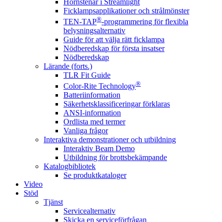
Hörnstenar i Streamlight
Ficklampsapplikationer och strålmönster
®
TEN-TAP
-programmering för flexibla
belysningsalternativ
Guide för att välja rätt ficklampa
Nödberedskap för första insatser
Nödberedskap
Lärande (forts.)
TLR Fit Guide
®
Color-Rite Technology
Batteriinformation
Säkerhetsklassificeringar förklaras
ANSI-information
Ordlista med termer
Vanliga frågor
Interaktiva demonstrationer och utbildning
Interaktiv Beam Demo
Utbildning för brottsbekämpande
Katalogbibliotek
Se produktkataloger
Video
Stöd
Tjänst
Servicealternativ
Skicka en serviceförfrågan