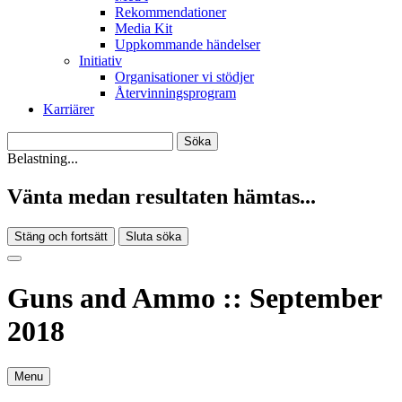
Rekommendationer
Media Kit
Uppkommande händelser
Initiativ
Organisationer vi stödjer
Återvinningsprogram
Karriärer
Belastning...
Vänta medan resultaten hämtas...
Stäng och fortsätt
Sluta söka
Guns and Ammo :: September
2018
Menu