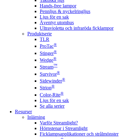
Taktiska ljus
Hands-free lampor
Pennljus & nyckelringljus
Ljus för en sak
Äventyr utomhus
Ultravioletta och infraröda ficklampor
Produktserie
TLR
®
ProTac
®
Stinger
®
Wedge
™
Stream
®
Survivor
®
Sidewinder
®
Strion
®
Color-Rite
Ljus för en sak
Se alla serier
Resurser
Inlärning
Varför Streamlight?
Hörnstenar i Streamlight
Ficklampsapplikationer och strålmönster