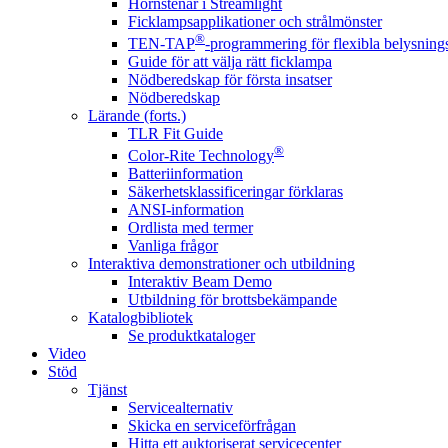
Hörnstenar i Streamlight
Ficklampsapplikationer och strålmönster
®
TEN-TAP
-programmering för flexibla belysnings
Guide för att välja rätt ficklampa
Nödberedskap för första insatser
Nödberedskap
Lärande (forts.)
TLR Fit Guide
®
Color-Rite Technology
Batteriinformation
Säkerhetsklassificeringar förklaras
ANSI-information
Ordlista med termer
Vanliga frågor
Interaktiva demonstrationer och utbildning
Interaktiv Beam Demo
Utbildning för brottsbekämpande
Katalogbibliotek
Se produktkataloger
Video
Stöd
Tjänst
Servicealternativ
Skicka en serviceförfrågan
Hitta ett auktoriserat servicecenter