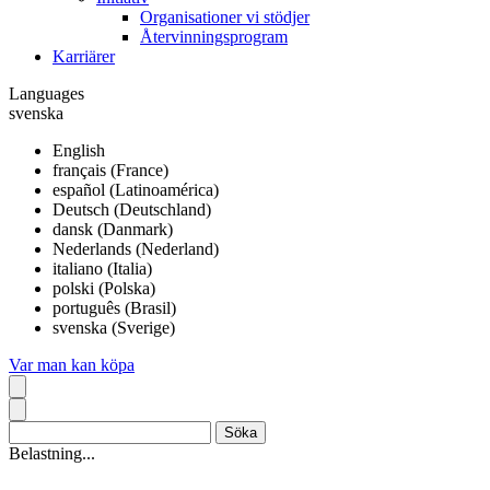
Organisationer vi stödjer
Återvinningsprogram
Karriärer
Languages
svenska
English
français (France)
español (Latinoamérica)
Deutsch (Deutschland)
dansk (Danmark)
Nederlands (Nederland)
italiano (Italia)
polski (Polska)
português (Brasil)
svenska (Sverige)
Var man kan köpa
Belastning...