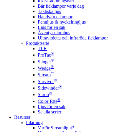
Icke-Laddningsbart
Bär ficklampor varje dag
Taktiska ljus
Hands-free lampor
Pennljus & nyckelringljus
Ljus för en sak
Äventyr utomhus
Ultravioletta och infraröda ficklampor
Produktserie
TLR
®
ProTac
®
Stinger
®
Wedge
™
Stream
®
Survivor
®
Sidewinder
®
Strion
®
Color-Rite
Ljus för en sak
Se alla serier
Resurser
Inlärning
Varför Streamlight?