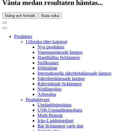
Vänta medan resultaten hämtas...
Stäng och fortsätt
Sluta söka
Produkter
Utforska efter kategori
Nya produkter
Vapenmonterade lampor
Handhållna ficklampor
Strålkastare
Hjälmfäste
Internationella säkerhetsklassade lampor
Säkerhetsklassade lampor
Rättvinklade ficklampor
Nödlägesljus
Arbetsljus
Produkttyper
Uppladdningsbara
USB-Uppladdningsbara
Multi-Bränsle
Icke-Laddningsbart
Bär ficklampor varje dag