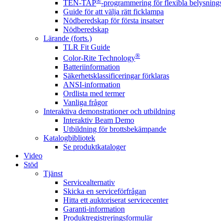
®
TEN-TAP
-programmering för flexibla belysnings
Guide för att välja rätt ficklampa
Nödberedskap för första insatser
Nödberedskap
Lärande (forts.)
TLR Fit Guide
®
Color-Rite Technology
Batteriinformation
Säkerhetsklassificeringar förklaras
ANSI-information
Ordlista med termer
Vanliga frågor
Interaktiva demonstrationer och utbildning
Interaktiv Beam Demo
Utbildning för brottsbekämpande
Katalogbibliotek
Se produktkataloger
Video
Stöd
Tjänst
Servicealternativ
Skicka en serviceförfrågan
Hitta ett auktoriserat servicecenter
Garanti-information
Produktregistreringsformulär