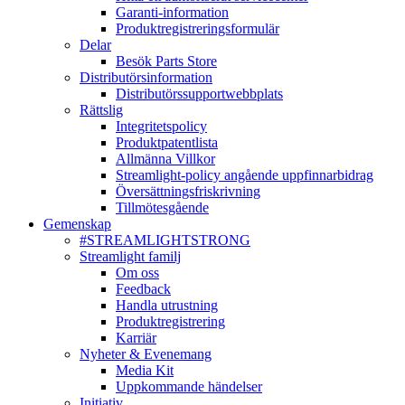
Garanti-information
Produktregistreringsformulär
Delar
Besök Parts Store
Distributörsinformation
Distributörssupportwebbplats
Rättslig
Integritetspolicy
Produktpatentlista
Allmänna Villkor
Streamlight-policy angående uppfinnarbidrag
Översättningsfriskrivning
Tillmötesgående
Gemenskap
#STREAMLIGHTSTRONG
Streamlight familj
Om oss
Feedback
Handla utrustning
Produktregistrering
Karriär
Nyheter & Evenemang
Media Kit
Uppkommande händelser
Initiativ