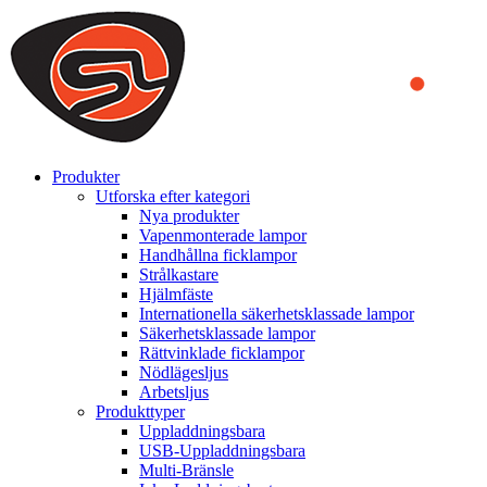
We use cookies to ensure that we provide you the best experience on o
you a better experience. To learn more or to find out how you can di
ACCEPT AND CLOSE
Produkter
Utforska efter kategori
Nya produkter
Vapenmonterade lampor
Handhållna ficklampor
Strålkastare
Hjälmfäste
Internationella säkerhetsklassade lampor
Säkerhetsklassade lampor
Rättvinklade ficklampor
Nödlägesljus
Arbetsljus
Produkttyper
Uppladdningsbara
USB-Uppladdningsbara
Multi-Bränsle