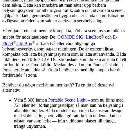
dem säkra. Detta kan innebära att man sätter upp bärbara
belysningssystem för att dirigera trafik, säkra och utvärdera scenen,
hjälpa skadade, genomsöka en byggnad eller tända en nödsituation i
avlägsna områden som saknar adekvat reservbelysning.
Vi erbjuder ett sortiment av kompakta, bärbara scenljus som utlöses
®
snabbt för nödsituationer. De
GÖMDE SIG. LiteBox
och
E-
®
®
Flood
LiteBox
är bara två eller våra tillgängliga
belysningsverktyg som passar räkningen. De är extremt ljusa,
kompakta och lätta belysningssystem som är lätta att använda. Båda
inkluderar en 10-fots 12V DC-strömsladd som du kan ansluta till ett
fordon för obestämd körtid. Medan dessa lampor tänds på sladden
fortsätter de att ladda så när du behöver ta med dig lampan har du
fortfarande ’ ström.
Behöver du något med ännu mer kraft? Ta en titt på dessa två
alternativ:
Våra 5 300 lumen
Portable Scene Light
– som nu finns med
72” eller 84” förlängningsstolpar, så man kan ha belysning i
alla olika höjder. Båda modellerna har en balanserad design
med stabiliseringsben, vilket gör att du kan ta denna lampa
nästan var som helst — från vidöppna platser till trånga,
trånga utrymmen.