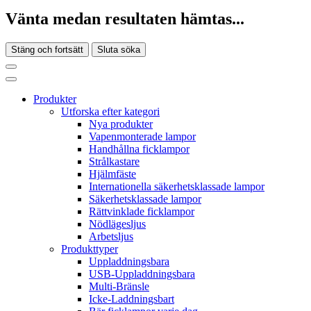
Vänta medan resultaten hämtas...
Stäng och fortsätt
Sluta söka
Produkter
Utforska efter kategori
Nya produkter
Vapenmonterade lampor
Handhållna ficklampor
Strålkastare
Hjälmfäste
Internationella säkerhetsklassade lampor
Säkerhetsklassade lampor
Rättvinklade ficklampor
Nödlägesljus
Arbetsljus
Produkttyper
Uppladdningsbara
USB-Uppladdningsbara
Multi-Bränsle
Icke-Laddningsbart