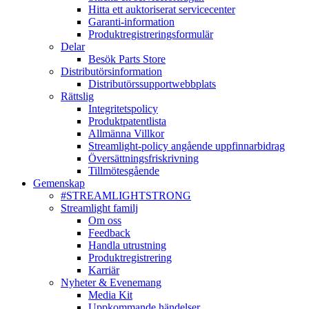
Hitta ett auktoriserat servicecenter
Garanti-information
Produktregistreringsformulär
Delar
Besök Parts Store
Distributörsinformation
Distributörssupportwebbplats
Rättslig
Integritetspolicy
Produktpatentlista
Allmänna Villkor
Streamlight-policy angående uppfinnarbidrag
Översättningsfriskrivning
Tillmötesgående
Gemenskap
#STREAMLIGHTSTRONG
Streamlight familj
Om oss
Feedback
Handla utrustning
Produktregistrering
Karriär
Nyheter & Evenemang
Media Kit
Uppkommande händelser