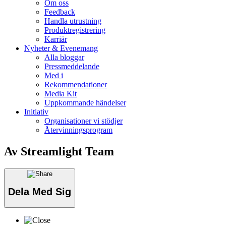
Om oss
Feedback
Handla utrustning
Produktregistrering
Karriär
Nyheter & Evenemang
Alla bloggar
Pressmeddelande
Med i
Rekommendationer
Media Kit
Uppkommande händelser
Initiativ
Organisationer vi stödjer
Återvinningsprogram
Av Streamlight Team
Dela Med Sig