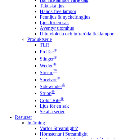
Bär ficklampor varje dag
Taktiska ljus
Hands-free lampor
Pennljus & nyckelringljus
Ljus för en sak
Äventyr utomhus
Ultravioletta och infraröda ficklampor
Produktserie
TLR
®
ProTac
®
Stinger
®
Wedge
™
Stream
®
Survivor
®
Sidewinder
®
Strion
®
Color-Rite
Ljus för en sak
Se alla serier
Resurser
Inlärning
Varför Streamlight?
Hörnstenar i Streamlight