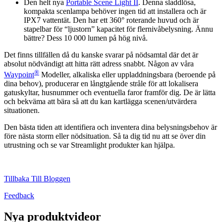
Den helt nya
Portable Scene Light II
. Denna sladdlösa,
kompakta scenlampa behöver ingen tid att installera och är
IPX7 vattentät. Den har ett 360° roterande huvud och är
stapelbar för “ljustorn” kapacitet för flernivåbelysning. Ännu
bättre? Dess 10 000 lumen på hög nivå.
Det finns tillfällen då du kanske svarar på nödsamtal där det är
absolut nödvändigt att hitta rätt adress snabbt. Någon av våra
®
Waypoint
Modeller, alkaliska eller uppladdningsbara (beroende på
dina behov), producerar en långtgående stråle för att lokalisera
gatuskyltar, husnummer och eventuella faror framför dig. De är lätta
och bekväma att bära så att du kan kartlägga scenen/utvärdera
situationen.
Den bästa tiden att identifiera och inventera dina belysningsbehov är
före nästa storm eller nödsituation. Så ta dig tid nu att se över din
utrustning och se var Streamlight produkter kan hjälpa.
Tillbaka Till Bloggen
Feedback
Nya produktvideor