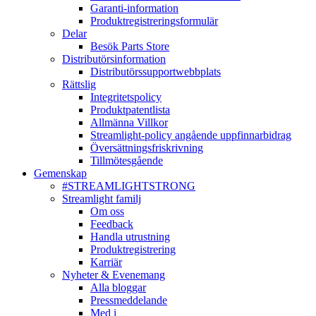
Garanti-information
Produktregistreringsformulär
Delar
Besök Parts Store
Distributörsinformation
Distributörssupportwebbplats
Rättslig
Integritetspolicy
Produktpatentlista
Allmänna Villkor
Streamlight-policy angående uppfinnarbidrag
Översättningsfriskrivning
Tillmötesgående
Gemenskap
#STREAMLIGHTSTRONG
Streamlight familj
Om oss
Feedback
Handla utrustning
Produktregistrering
Karriär
Nyheter & Evenemang
Alla bloggar
Pressmeddelande
Med i