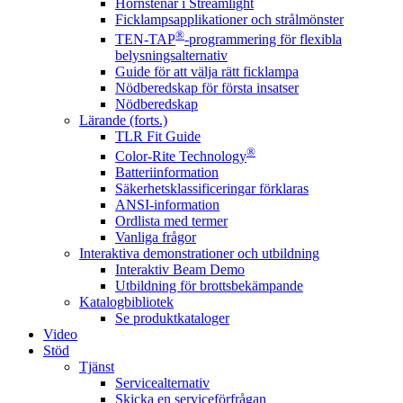
Hörnstenar i Streamlight
Ficklampsapplikationer och strålmönster
®
TEN-TAP
-programmering för flexibla
belysningsalternativ
Guide för att välja rätt ficklampa
Nödberedskap för första insatser
Nödberedskap
Lärande (forts.)
TLR Fit Guide
®
Color-Rite Technology
Batteriinformation
Säkerhetsklassificeringar förklaras
ANSI-information
Ordlista med termer
Vanliga frågor
Interaktiva demonstrationer och utbildning
Interaktiv Beam Demo
Utbildning för brottsbekämpande
Katalogbibliotek
Se produktkataloger
Video
Stöd
Tjänst
Servicealternativ
Skicka en serviceförfrågan