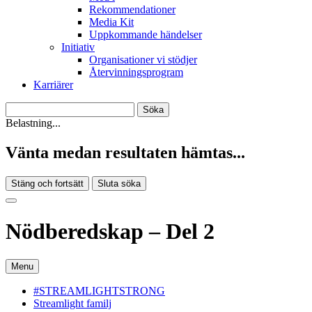
Rekommendationer
Media Kit
Uppkommande händelser
Initiativ
Organisationer vi stödjer
Återvinningsprogram
Karriärer
Belastning...
Vänta medan resultaten hämtas...
Stäng och fortsätt
Sluta söka
Nödberedskap – Del 2
Menu
#STREAMLIGHTSTRONG
Streamlight familj