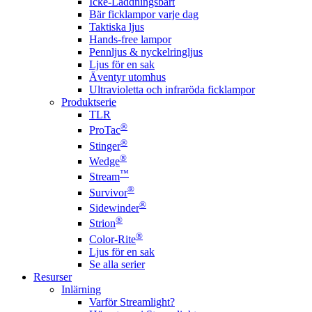
Icke-Laddningsbart
Bär ficklampor varje dag
Taktiska ljus
Hands-free lampor
Pennljus & nyckelringljus
Ljus för en sak
Äventyr utomhus
Ultravioletta och infraröda ficklampor
Produktserie
TLR
®
ProTac
®
Stinger
®
Wedge
™
Stream
®
Survivor
®
Sidewinder
®
Strion
®
Color-Rite
Ljus för en sak
Se alla serier
Resurser
Inlärning
Varför Streamlight?