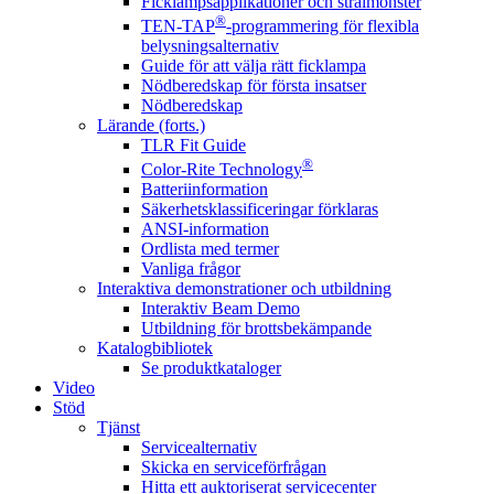
Ficklampsapplikationer och strålmönster
®
TEN-TAP
-programmering för flexibla
belysningsalternativ
Guide för att välja rätt ficklampa
Nödberedskap för första insatser
Nödberedskap
Lärande (forts.)
TLR Fit Guide
®
Color-Rite Technology
Batteriinformation
Säkerhetsklassificeringar förklaras
ANSI-information
Ordlista med termer
Vanliga frågor
Interaktiva demonstrationer och utbildning
Interaktiv Beam Demo
Utbildning för brottsbekämpande
Katalogbibliotek
Se produktkataloger
Video
Stöd
Tjänst
Servicealternativ
Skicka en serviceförfrågan
Hitta ett auktoriserat servicecenter