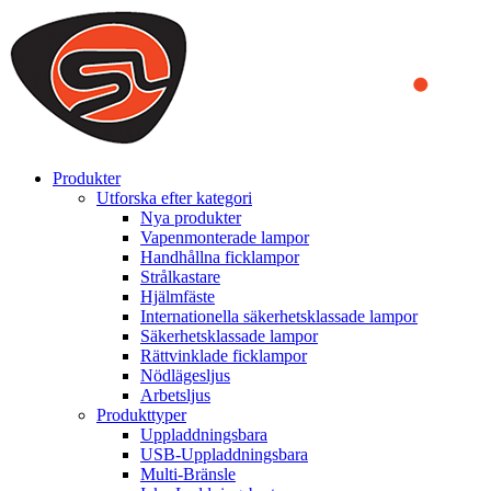
We use cookies to ensure that we provide you the best experience
on our website. By continuing to browse this website, you accept
that cookies are used to help us analyze how the website is used and
to offer you a better experience. To learn more or to find out how
you can disable cookies, you can access our
Privacy Policy
.
ACCEPT AND CLOSE
Produkter
Utforska efter kategori
Nya produkter
Vapenmonterade lampor
Handhållna ficklampor
Strålkastare
Hjälmfäste
Internationella säkerhetsklassade lampor
Säkerhetsklassade lampor
Rättvinklade ficklampor
Nödlägesljus
Arbetsljus
Produkttyper
Uppladdningsbara
USB-Uppladdningsbara
Multi-Bränsle