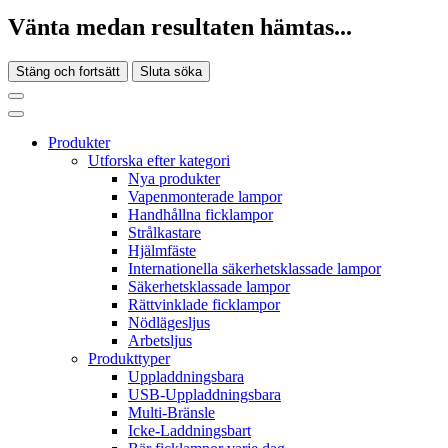
Vänta medan resultaten hämtas...
Stäng och fortsätt
Sluta söka
Produkter
Utforska efter kategori
Nya produkter
Vapenmonterade lampor
Handhållna ficklampor
Strålkastare
Hjälmfäste
Internationella säkerhetsklassade lampor
Säkerhetsklassade lampor
Rättvinklade ficklampor
Nödlägesljus
Arbetsljus
Produkttyper
Uppladdningsbara
USB-Uppladdningsbara
Multi-Bränsle
Icke-Laddningsbart