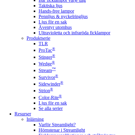
Bär ficklampor varje dag
Taktiska ljus
Hands-free lampor
Pennljus & nyckelringljus
Ljus för en sak
Äventyr utomhus
Ultravioletta och infraröda ficklampor
Produktserie
TLR
®
ProTac
®
Stinger
®
Wedge
™
Stream
®
Survivor
®
Sidewinder
®
Strion
®
Color-Rite
Ljus för en sak
Se alla serier
Resurser
Inlärning
Varför Streamlight?
Hörnstenar i Streamlight