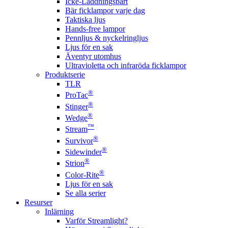
Icke-Laddningsbart
Bär ficklampor varje dag
Taktiska ljus
Hands-free lampor
Pennljus & nyckelringljus
Ljus för en sak
Äventyr utomhus
Ultravioletta och infraröda ficklampor
Produktserie
TLR
®
ProTac
®
Stinger
®
Wedge
™
Stream
®
Survivor
®
Sidewinder
®
Strion
®
Color-Rite
Ljus för en sak
Se alla serier
Resurser
Inlärning
Varför Streamlight?