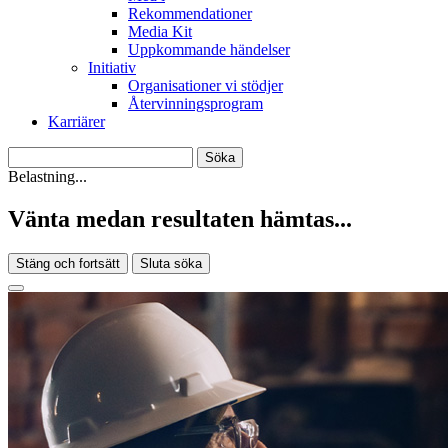
Rekommendationer
Media Kit
Uppkommande händelser
Initiativ
Organisationer vi stödjer
Återvinningsprogram
Karriärer
Belastning...
Vänta medan resultaten hämtas...
Stäng och fortsätt
Sluta söka