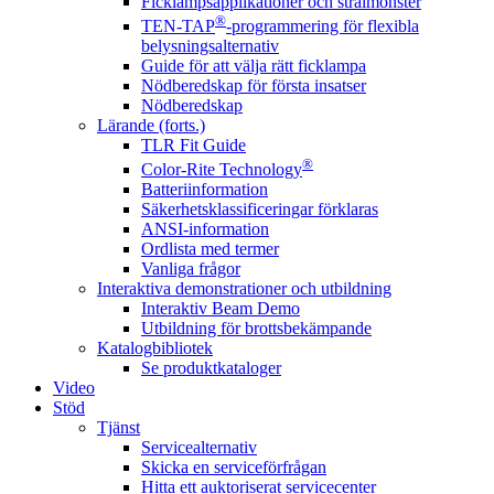
Ficklampsapplikationer och strålmönster
®
TEN-TAP
-programmering för flexibla
belysningsalternativ
Guide för att välja rätt ficklampa
Nödberedskap för första insatser
Nödberedskap
Lärande (forts.)
TLR Fit Guide
®
Color-Rite Technology
Batteriinformation
Säkerhetsklassificeringar förklaras
ANSI-information
Ordlista med termer
Vanliga frågor
Interaktiva demonstrationer och utbildning
Interaktiv Beam Demo
Utbildning för brottsbekämpande
Katalogbibliotek
Se produktkataloger
Video
Stöd
Tjänst
Servicealternativ
Skicka en serviceförfrågan
Hitta ett auktoriserat servicecenter