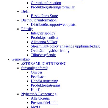
Garanti-information
Produktregistreringsformulär
Delar
Besök Parts Store
Distributörsinformation
Distributörssupportwebbplats
Rättslig
Integritetspolicy
Produktpatentlista
Allmänna Villkor
Streamlight-policy angående uppfinnarbidrag
Översättningsfriskrivning
Tillmötesgående
Gemenskap
#STREAMLIGHTSTRONG
Streamlight familj
Om oss
Feedback
Handla utrustning
Produktregistrering
Karriär
Nyheter & Evenemang
Alla bloggar
Pressmeddelande
Med i