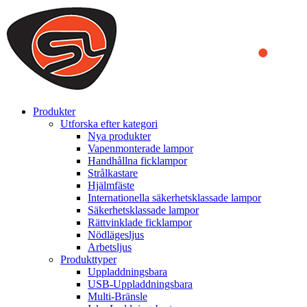
We use cookies to ensure that we provide you the best experience
on our website. By continuing to browse this website, you accept
that cookies are used to help us analyze how the website is used and
to offer you a better experience. To learn more or to find out how
you can disable cookies, you can access our
Privacy Policy
.
ACCEPT AND CLOSE
Produkter
Utforska efter kategori
Nya produkter
Vapenmonterade lampor
Handhållna ficklampor
Strålkastare
Hjälmfäste
Internationella säkerhetsklassade lampor
Säkerhetsklassade lampor
Rättvinklade ficklampor
Nödlägesljus
Arbetsljus
Produkttyper
Uppladdningsbara
USB-Uppladdningsbara
Multi-Bränsle