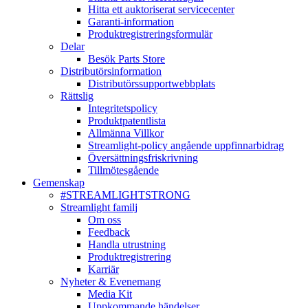
Hitta ett auktoriserat servicecenter
Garanti-information
Produktregistreringsformulär
Delar
Besök Parts Store
Distributörsinformation
Distributörssupportwebbplats
Rättslig
Integritetspolicy
Produktpatentlista
Allmänna Villkor
Streamlight-policy angående uppfinnarbidrag
Översättningsfriskrivning
Tillmötesgående
Gemenskap
#STREAMLIGHTSTRONG
Streamlight familj
Om oss
Feedback
Handla utrustning
Produktregistrering
Karriär
Nyheter & Evenemang
Media Kit
Uppkommande händelser