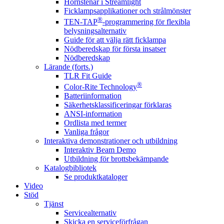
Hörnstenar i Streamlight
Ficklampsapplikationer och strålmönster
®
TEN-TAP
-programmering för flexibla
belysningsalternativ
Guide för att välja rätt ficklampa
Nödberedskap för första insatser
Nödberedskap
Lärande (forts.)
TLR Fit Guide
®
Color-Rite Technology
Batteriinformation
Säkerhetsklassificeringar förklaras
ANSI-information
Ordlista med termer
Vanliga frågor
Interaktiva demonstrationer och utbildning
Interaktiv Beam Demo
Utbildning för brottsbekämpande
Katalogbibliotek
Se produktkataloger
Video
Stöd
Tjänst
Servicealternativ
Skicka en serviceförfrågan