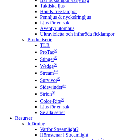
Bär ficklampor varje dag
Taktiska ljus
Hands-free lampor
Pennljus & nyckelringljus
Ljus för en sak
Äventyr utomhus
Ultravioletta och infraröda ficklampor
Produktserie
TLR
®
ProTac
®
Stinger
®
Wedge
™
Stream
®
Survivor
®
Sidewinder
®
Strion
®
Color-Rite
Ljus för en sak
Se alla serier
Resurser
Inlärning
Varför Streamlight?
Hörnstenar i Streamlight