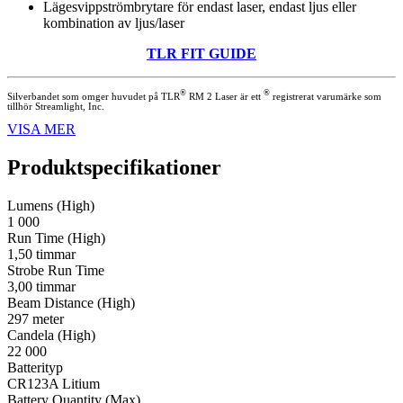
Lägesvippströmbrytare för endast laser, endast ljus eller
kombination av ljus/laser
TLR FIT GUIDE
®
®
Silverbandet som omger huvudet på TLR
RM 2 Laser är ett
registrerat varumärke som
tillhör Streamlight, Inc.
VISA MER
Produktspecifikationer
Lumens (High)
1 000
Run Time (High)
1,50 timmar
Strobe Run Time
3,00 timmar
Beam Distance (High)
297 meter
Candela (High)
22 000
Batterityp
CR123A Litium
Battery Quantity (Max)