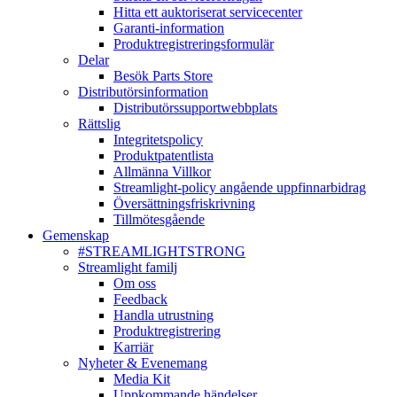
Hitta ett auktoriserat servicecenter
Garanti-information
Produktregistreringsformulär
Delar
Besök Parts Store
Distributörsinformation
Distributörssupportwebbplats
Rättslig
Integritetspolicy
Produktpatentlista
Allmänna Villkor
Streamlight-policy angående uppfinnarbidrag
Översättningsfriskrivning
Tillmötesgående
Gemenskap
#STREAMLIGHTSTRONG
Streamlight familj
Om oss
Feedback
Handla utrustning
Produktregistrering
Karriär
Nyheter & Evenemang
Media Kit
Uppkommande händelser