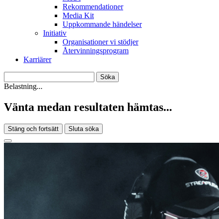
Rekommendationer
Media Kit
Uppkommande händelser
Initiativ
Organisationer vi stödjer
Återvinningsprogram
Karriärer
Belastning...
Vänta medan resultaten hämtas...
Stäng och fortsätt
Sluta söka