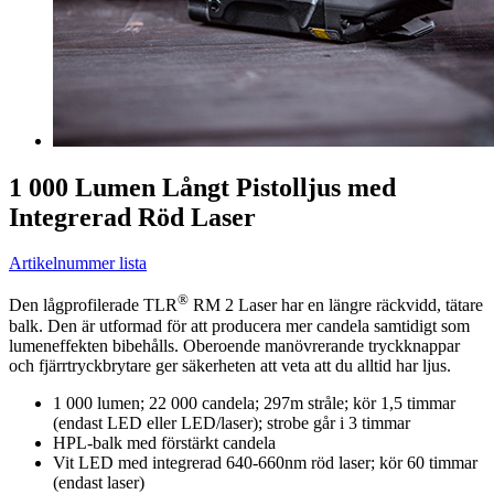
1 000 Lumen Långt Pistolljus med
Integrerad Röd Laser
Artikelnummer lista
®
Den lågprofilerade TLR
RM 2 Laser har en längre räckvidd, tätare
balk. Den är utformad för att producera mer candela samtidigt som
lumeneffekten bibehålls. Oberoende manövrerande tryckknappar
och fjärrtryckbrytare ger säkerheten att veta att du alltid har ljus.
1 000 lumen; 22 000 candela; 297m stråle; kör 1,5 timmar
(endast LED eller LED/laser); strobe går i 3 timmar
HPL-balk med förstärkt candela
Vit LED med integrerad 640-660nm röd laser; kör 60 timmar
(endast laser)