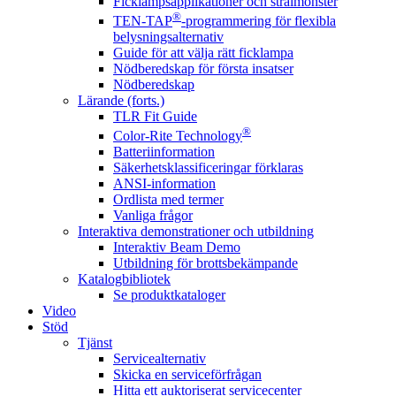
Ficklampsapplikationer och strålmönster
®
TEN-TAP
-programmering för flexibla
belysningsalternativ
Guide för att välja rätt ficklampa
Nödberedskap för första insatser
Nödberedskap
Lärande (forts.)
TLR Fit Guide
®
Color-Rite Technology
Batteriinformation
Säkerhetsklassificeringar förklaras
ANSI-information
Ordlista med termer
Vanliga frågor
Interaktiva demonstrationer och utbildning
Interaktiv Beam Demo
Utbildning för brottsbekämpande
Katalogbibliotek
Se produktkataloger
Video
Stöd
Tjänst
Servicealternativ
Skicka en serviceförfrågan
Hitta ett auktoriserat servicecenter