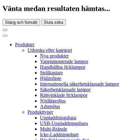
Vänta medan resultaten hämtas...
Stäng och fortsätt
Sluta söka
Produkter
Utforska efter kategori
Nya produkter
Vapenmonterade lampor
Handhållna ficklampor
Strålkastare
Hjälmfäste
Internationella säkerhetsklassade lampor
Säkerhetsklassade lampor
Rättvinklade ficklampor
Nödlägesljus
Arbetsljus
Produkttyper
Uppladdningsbara
USB-Uppladdningsbara
Multi-Bränsle
Icke-Laddningsbart