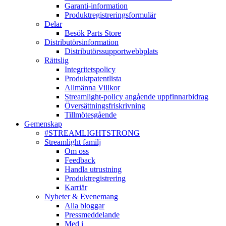
Garanti-information
Produktregistreringsformulär
Delar
Besök Parts Store
Distributörsinformation
Distributörssupportwebbplats
Rättslig
Integritetspolicy
Produktpatentlista
Allmänna Villkor
Streamlight-policy angående uppfinnarbidrag
Översättningsfriskrivning
Tillmötesgående
Gemenskap
#STREAMLIGHTSTRONG
Streamlight familj
Om oss
Feedback
Handla utrustning
Produktregistrering
Karriär
Nyheter & Evenemang
Alla bloggar
Pressmeddelande
Med i