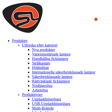
We use cookies to ensure that we provide you the best experience
on our website. By continuing to browse this website, you accept
that cookies are used to help us analyze how the website is used and
to offer you a better experience. To learn more or to find out how
you can disable cookies, you can access our
Privacy Policy
.
ACCEPT AND CLOSE
Produkter
Utforska efter kategori
Nya produkter
Vapenmonterade lampor
Handhållna ficklampor
Strålkastare
Hjälmfäste
Internationella säkerhetsklassade lampor
Säkerhetsklassade lampor
Rättvinklade ficklampor
Nödlägesljus
Arbetsljus
Produkttyper
Uppladdningsbara
USB-Uppladdningsbara
Multi-Bränsle