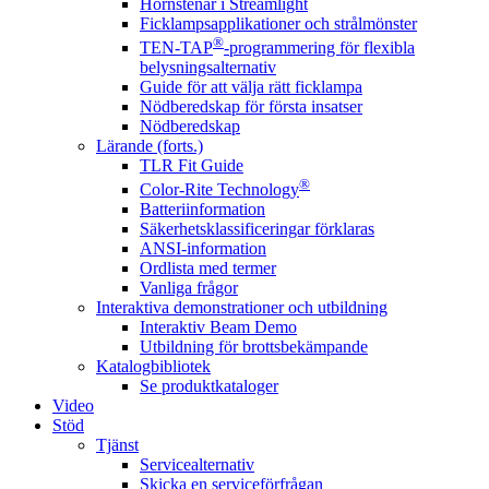
Hörnstenar i Streamlight
Ficklampsapplikationer och strålmönster
®
TEN-TAP
-programmering för flexibla
belysningsalternativ
Guide för att välja rätt ficklampa
Nödberedskap för första insatser
Nödberedskap
Lärande (forts.)
TLR Fit Guide
®
Color-Rite Technology
Batteriinformation
Säkerhetsklassificeringar förklaras
ANSI-information
Ordlista med termer
Vanliga frågor
Interaktiva demonstrationer och utbildning
Interaktiv Beam Demo
Utbildning för brottsbekämpande
Katalogbibliotek
Se produktkataloger
Video
Stöd
Tjänst
Servicealternativ
Skicka en serviceförfrågan