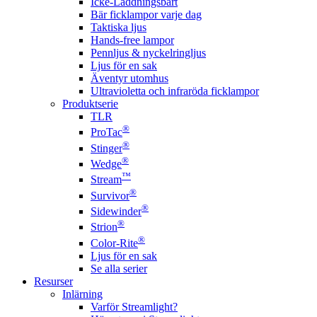
Icke-Laddningsbart
Bär ficklampor varje dag
Taktiska ljus
Hands-free lampor
Pennljus & nyckelringljus
Ljus för en sak
Äventyr utomhus
Ultravioletta och infraröda ficklampor
Produktserie
TLR
®
ProTac
®
Stinger
®
Wedge
™
Stream
®
Survivor
®
Sidewinder
®
Strion
®
Color-Rite
Ljus för en sak
Se alla serier
Resurser
Inlärning
Varför Streamlight?