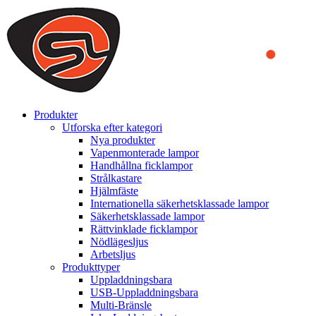
We use cookies to ensure that we provide you the best experience on o
you a better experience. To learn more or to find out how you can di
ACCEPT AND CLOSE
Produkter
Utforska efter kategori
Nya produkter
Vapenmonterade lampor
Handhållna ficklampor
Strålkastare
Hjälmfäste
Internationella säkerhetsklassade lampor
Säkerhetsklassade lampor
Rättvinklade ficklampor
Nödlägesljus
Arbetsljus
Produkttyper
Uppladdningsbara
USB-Uppladdningsbara
Multi-Bränsle