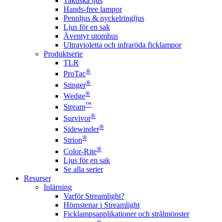
Taktiska ljus
Hands-free lampor
Pennljus & nyckelringljus
Ljus för en sak
Äventyr utomhus
Ultravioletta och infraröda ficklampor
Produktserie
TLR
®
ProTac
®
Stinger
®
Wedge
™
Stream
®
Survivor
®
Sidewinder
®
Strion
®
Color-Rite
Ljus för en sak
Se alla serier
Resurser
Inlärning
Varför Streamlight?
Hörnstenar i Streamlight
Ficklampsapplikationer och strålmönster