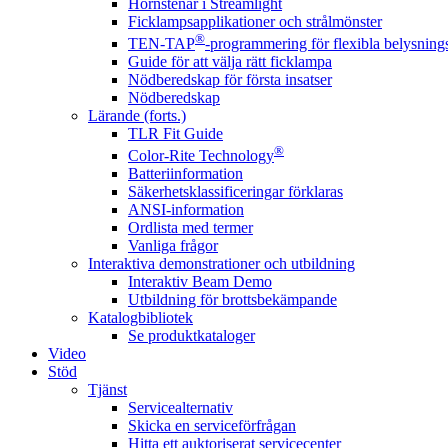
Hörnstenar i Streamlight
Ficklampsapplikationer och strålmönster
®
TEN-TAP
-programmering för flexibla belysnings
Guide för att välja rätt ficklampa
Nödberedskap för första insatser
Nödberedskap
Lärande (forts.)
TLR Fit Guide
®
Color-Rite Technology
Batteriinformation
Säkerhetsklassificeringar förklaras
ANSI-information
Ordlista med termer
Vanliga frågor
Interaktiva demonstrationer och utbildning
Interaktiv Beam Demo
Utbildning för brottsbekämpande
Katalogbibliotek
Se produktkataloger
Video
Stöd
Tjänst
Servicealternativ
Skicka en serviceförfrågan
Hitta ett auktoriserat servicecenter