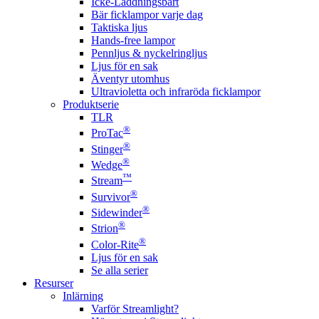
Icke-Laddningsbart
Bär ficklampor varje dag
Taktiska ljus
Hands-free lampor
Pennljus & nyckelringljus
Ljus för en sak
Äventyr utomhus
Ultravioletta och infraröda ficklampor
Produktserie
TLR
®
ProTac
®
Stinger
®
Wedge
™
Stream
®
Survivor
®
Sidewinder
®
Strion
®
Color-Rite
Ljus för en sak
Se alla serier
Resurser
Inlärning
Varför Streamlight?