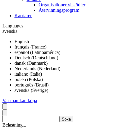
Organisationer vi stödjer
Återvinningsprogram
Karriärer
Languages
svenska
English
français (France)
español (Latinoamérica)
Deutsch (Deutschland)
dansk (Danmark)
Nederlands (Nederland)
italiano (Italia)
polski (Polska)
português (Brasil)
svenska (Sverige)
Var man kan köpa
Belastning...