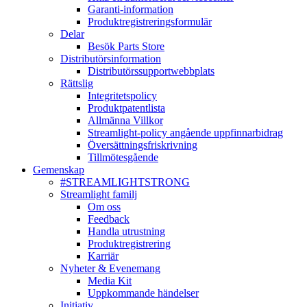
Garanti-information
Produktregistreringsformulär
Delar
Besök Parts Store
Distributörsinformation
Distributörssupportwebbplats
Rättslig
Integritetspolicy
Produktpatentlista
Allmänna Villkor
Streamlight-policy angående uppfinnarbidrag
Översättningsfriskrivning
Tillmötesgående
Gemenskap
#STREAMLIGHTSTRONG
Streamlight familj
Om oss
Feedback
Handla utrustning
Produktregistrering
Karriär
Nyheter & Evenemang
Media Kit
Uppkommande händelser
Initiativ