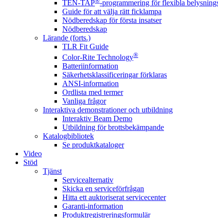
®
TEN-TAP
-programmering för flexibla belysnings
Guide för att välja rätt ficklampa
Nödberedskap för första insatser
Nödberedskap
Lärande (forts.)
TLR Fit Guide
®
Color-Rite Technology
Batteriinformation
Säkerhetsklassificeringar förklaras
ANSI-information
Ordlista med termer
Vanliga frågor
Interaktiva demonstrationer och utbildning
Interaktiv Beam Demo
Utbildning för brottsbekämpande
Katalogbibliotek
Se produktkataloger
Video
Stöd
Tjänst
Servicealternativ
Skicka en serviceförfrågan
Hitta ett auktoriserat servicecenter
Garanti-information
Produktregistreringsformulär