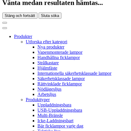
Vänta medan resultaten hämtas...
Stäng och fortsätt
Sluta söka
Produkter
Utforska efter kategori
Nya produkter
Vapenmonterade lampor
Handhållna ficklampor
Strålkastare
Hjälmfäste
Internationella säkerhetsklassade lampor
Säkerhetsklassade lampor
Rättvinklade ficklampor
Nödlägesljus
Arbetsljus
Produkttyper
Uppladdningsbara
USB-Uppladdningsbara
Multi-Bränsle
Icke-Laddningsbart
Bär ficklampor varje dag