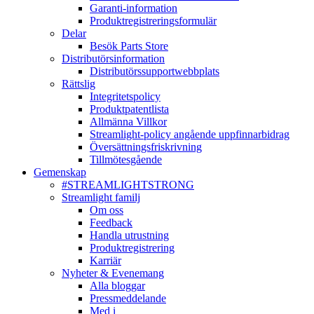
Garanti-information
Produktregistreringsformulär
Delar
Besök Parts Store
Distributörsinformation
Distributörssupportwebbplats
Rättslig
Integritetspolicy
Produktpatentlista
Allmänna Villkor
Streamlight-policy angående uppfinnarbidrag
Översättningsfriskrivning
Tillmötesgående
Gemenskap
#STREAMLIGHTSTRONG
Streamlight familj
Om oss
Feedback
Handla utrustning
Produktregistrering
Karriär
Nyheter & Evenemang
Alla bloggar
Pressmeddelande
Med i