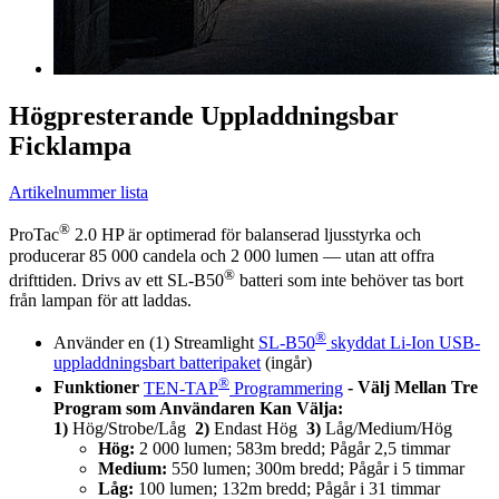
Högpresterande Uppladdningsbar
Ficklampa
Artikelnummer lista
®
ProTac
2.0 HP är optimerad för balanserad ljusstyrka och
producerar 85 000 candela och 2 000 lumen — utan att offra
®
drifttiden. Drivs av ett SL-B50
batteri som inte behöver tas bort
från lampan för att laddas.
®
Använder en (1) Streamlight
SL-B50
skyddat Li-Ion USB-
uppladdningsbart batteripaket
(ingår)
®
Funktioner
TEN-TAP
Programmering
- Välj Mellan Tre
Program som Användaren Kan Välja:
1)
Hög/Strobe/Låg
2)
Endast Hög
3)
Låg/Medium/Hög
Hög:
2 000 lumen; 583m bredd; Pågår 2,5 timmar
Medium:
550 lumen; 300m bredd; Pågår i 5 timmar
Låg:
100 lumen; 132m bredd; Pågår i 31 timmar