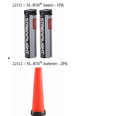
®
22111 :: SL-B50
batteri - 1PK
®
22112 :: SL-B50
-batterier - 2PK