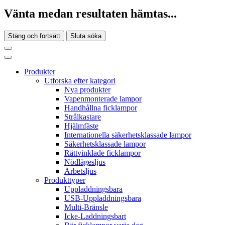
Vänta medan resultaten hämtas...
Stäng och fortsätt
Sluta söka
Produkter
Utforska efter kategori
Nya produkter
Vapenmonterade lampor
Handhållna ficklampor
Strålkastare
Hjälmfäste
Internationella säkerhetsklassade lampor
Säkerhetsklassade lampor
Rättvinklade ficklampor
Nödlägesljus
Arbetsljus
Produkttyper
Uppladdningsbara
USB-Uppladdningsbara
Multi-Bränsle
Icke-Laddningsbart