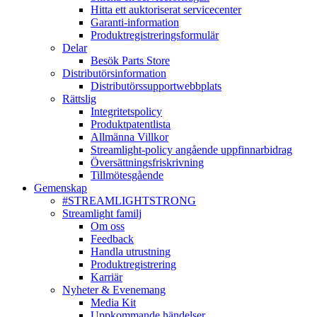
Hitta ett auktoriserat servicecenter
Garanti-information
Produktregistreringsformulär
Delar
Besök Parts Store
Distributörsinformation
Distributörssupportwebbplats
Rättslig
Integritetspolicy
Produktpatentlista
Allmänna Villkor
Streamlight-policy angående uppfinnarbidrag
Översättningsfriskrivning
Tillmötesgående
Gemenskap
#STREAMLIGHTSTRONG
Streamlight familj
Om oss
Feedback
Handla utrustning
Produktregistrering
Karriär
Nyheter & Evenemang
Media Kit
Uppkommande händelser