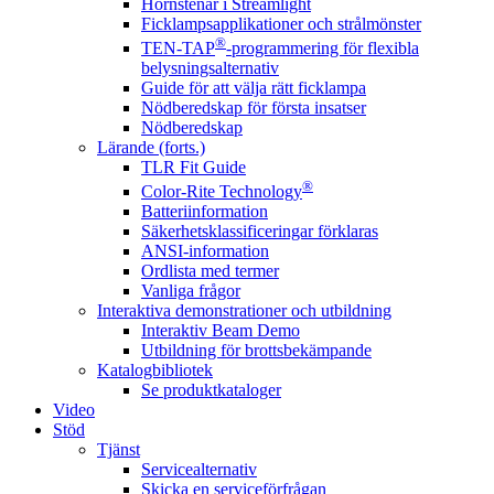
Hörnstenar i Streamlight
Ficklampsapplikationer och strålmönster
®
TEN-TAP
-programmering för flexibla
belysningsalternativ
Guide för att välja rätt ficklampa
Nödberedskap för första insatser
Nödberedskap
Lärande (forts.)
TLR Fit Guide
®
Color-Rite Technology
Batteriinformation
Säkerhetsklassificeringar förklaras
ANSI-information
Ordlista med termer
Vanliga frågor
Interaktiva demonstrationer och utbildning
Interaktiv Beam Demo
Utbildning för brottsbekämpande
Katalogbibliotek
Se produktkataloger
Video
Stöd
Tjänst
Servicealternativ
Skicka en serviceförfrågan