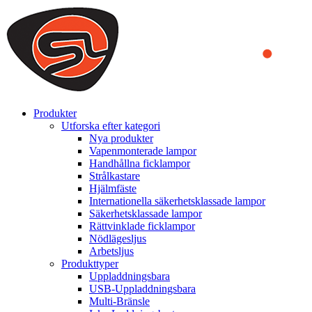
We use cookies to ensure that we provide you the best experience
on our website. By continuing to browse this website, you accept
that cookies are used to help us analyze how the website is used and
to offer you a better experience. To learn more or to find out how
you can disable cookies, you can access our
Privacy Policy
.
ACCEPT AND CLOSE
Produkter
Utforska efter kategori
Nya produkter
Vapenmonterade lampor
Handhållna ficklampor
Strålkastare
Hjälmfäste
Internationella säkerhetsklassade lampor
Säkerhetsklassade lampor
Rättvinklade ficklampor
Nödlägesljus
Arbetsljus
Produkttyper
Uppladdningsbara
USB-Uppladdningsbara
Multi-Bränsle