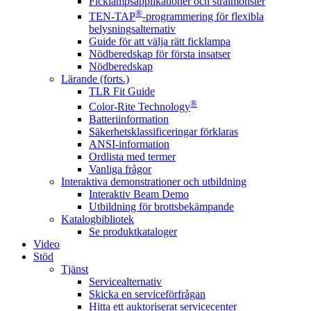
Ficklampsapplikationer och strålmönster
®
TEN-TAP
-programmering för flexibla
belysningsalternativ
Guide för att välja rätt ficklampa
Nödberedskap för första insatser
Nödberedskap
Lärande (forts.)
TLR Fit Guide
®
Color-Rite Technology
Batteriinformation
Säkerhetsklassificeringar förklaras
ANSI-information
Ordlista med termer
Vanliga frågor
Interaktiva demonstrationer och utbildning
Interaktiv Beam Demo
Utbildning för brottsbekämpande
Katalogbibliotek
Se produktkataloger
Video
Stöd
Tjänst
Servicealternativ
Skicka en serviceförfrågan
Hitta ett auktoriserat servicecenter