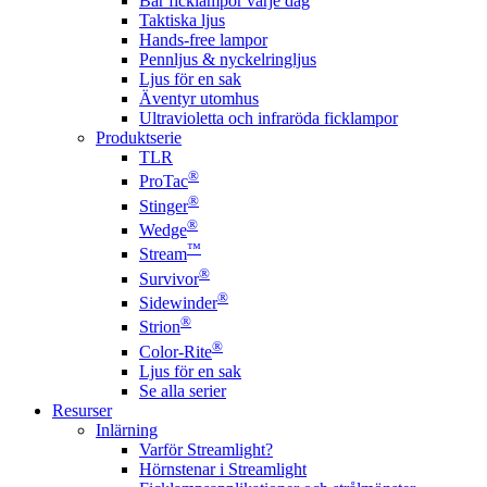
Bär ficklampor varje dag
Taktiska ljus
Hands-free lampor
Pennljus & nyckelringljus
Ljus för en sak
Äventyr utomhus
Ultravioletta och infraröda ficklampor
Produktserie
TLR
®
ProTac
®
Stinger
®
Wedge
™
Stream
®
Survivor
®
Sidewinder
®
Strion
®
Color-Rite
Ljus för en sak
Se alla serier
Resurser
Inlärning
Varför Streamlight?
Hörnstenar i Streamlight