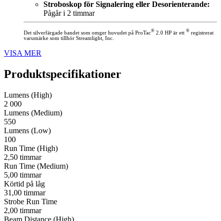
Stroboskop för Signalering eller Desorienterande:
Pågår i 2 timmar
®
®
Det silverfärgade bandet som omger huvudet på ProTac
2.0 HP är ett
registrerat
varumärke som tillhör Streamlight, Inc.
VISA MER
Produktspecifikationer
Lumens (High)
2 000
Lumens (Medium)
550
Lumens (Low)
100
Run Time (High)
2,50 timmar
Run Time (Medium)
5,00 timmar
Körtid på låg
31,00 timmar
Strobe Run Time
2,00 timmar
Beam Distance (High)