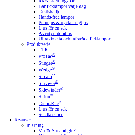
Icke-Laddningsbart
Bär ficklampor varje dag
Taktiska ljus
Hands-free lampor
Pennljus & nyckelringljus
Ljus för en sak
Äventyr utomhus
Ultravioletta och infraröda ficklampor
Produktserie
TLR
®
ProTac
®
Stinger
®
Wedge
™
Stream
®
Survivor
®
Sidewinder
®
Strion
®
Color-Rite
Ljus för en sak
Se alla serier
Resurser
Inlärning
Varför Streamlight?