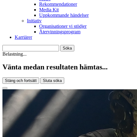
Rekommendationer
Media Kit
Uppkommande händelser
Initiativ
Organisationer vi stödjer
Återvinningsprogram
Karriärer
Belastning...
Vänta medan resultaten hämtas...
Stäng och fortsätt
Sluta söka