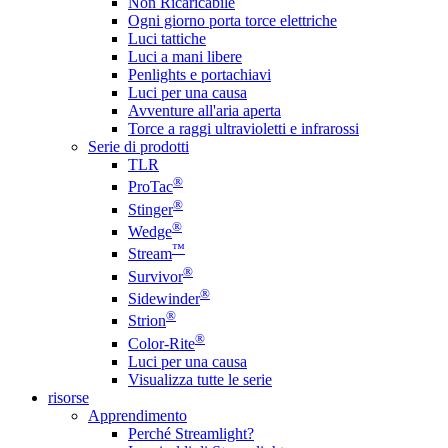
Non Ricaricabile
Ogni giorno porta torce elettriche
Luci tattiche
Luci a mani libere
Penlights e portachiavi
Luci per una causa
Avventure all'aria aperta
Torce a raggi ultravioletti e infrarossi
Serie di prodotti
TLR
®
ProTac
®
Stinger
®
Wedge
™
Stream
®
Survivor
®
Sidewinder
®
Strion
®
Color-Rite
Luci per una causa
Visualizza tutte le serie
risorse
Apprendimento
Perché Streamlight?