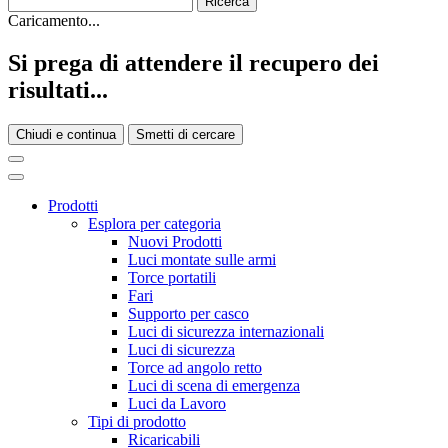
Caricamento...
Si prega di attendere il recupero dei
risultati...
Chiudi e continua
Smetti di cercare
Prodotti
Esplora per categoria
Nuovi Prodotti
Luci montate sulle armi
Torce portatili
Fari
Supporto per casco
Luci di sicurezza internazionali
Luci di sicurezza
Torce ad angolo retto
Luci di scena di emergenza
Luci da Lavoro
Tipi di prodotto
Ricaricabili