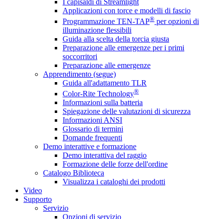
I capisaldi di Streamlight
Applicazioni con torce e modelli di fascio
®
Programmazione TEN-TAP
per opzioni di
illuminazione flessibili
Guida alla scelta della torcia giusta
Preparazione alle emergenze per i primi
soccorritori
Preparazione alle emergenze
Apprendimento (segue)
Guida all'adattamento TLR
®
Color-Rite Technology
Informazioni sulla batteria
Spiegazione delle valutazioni di sicurezza
Informazioni ANSI
Glossario di termini
Domande frequenti
Demo interattive e formazione
Demo interattiva del raggio
Formazione delle forze dell'ordine
Catalogo Biblioteca
Visualizza i cataloghi dei prodotti
Video
Supporto
Servizio
Opzioni di servizio