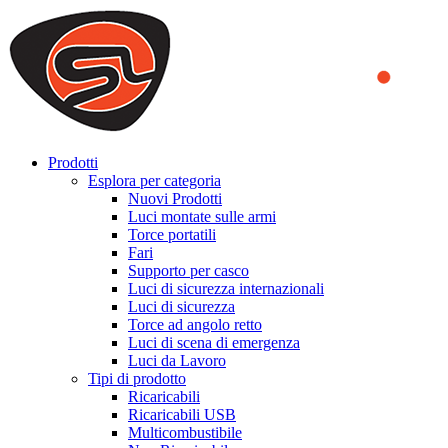
We use cookies to ensure that we provide you the best experience
on our website. By continuing to browse this website, you accept
that cookies are used to help us analyze how the website is used and
to offer you a better experience. To learn more or to find out how
you can disable cookies, you can access our
Privacy Policy
.
ACCEPT AND CLOSE
Prodotti
Esplora per categoria
Nuovi Prodotti
Luci montate sulle armi
Torce portatili
Fari
Supporto per casco
Luci di sicurezza internazionali
Luci di sicurezza
Torce ad angolo retto
Luci di scena di emergenza
Luci da Lavoro
Tipi di prodotto
Ricaricabili
Ricaricabili USB
Multicombustibile