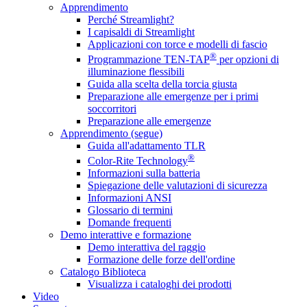
Apprendimento
Perché Streamlight?
I capisaldi di Streamlight
Applicazioni con torce e modelli di fascio
®
Programmazione TEN-TAP
per opzioni di
illuminazione flessibili
Guida alla scelta della torcia giusta
Preparazione alle emergenze per i primi
soccorritori
Preparazione alle emergenze
Apprendimento (segue)
Guida all'adattamento TLR
®
Color-Rite Technology
Informazioni sulla batteria
Spiegazione delle valutazioni di sicurezza
Informazioni ANSI
Glossario di termini
Domande frequenti
Demo interattive e formazione
Demo interattiva del raggio
Formazione delle forze dell'ordine
Catalogo Biblioteca
Visualizza i cataloghi dei prodotti
Video