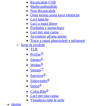
Ricaricabili USB
Multicombustibile
Non Ricaricabile
Ogni giorno porta torce elettriche
Luci tattiche
Luci a mani libere
Penlights e portachiavi
Luci per una causa
Avventure all'aria aperta
Torce a raggi ultravioletti e infrarossi
Serie di prodotti
TLR
®
ProTac
®
Stinger
®
Wedge
™
Stream
®
Survivor
®
Sidewinder
®
Strion
®
Color-Rite
Luci per una causa
Visualizza tutte le serie
risorse