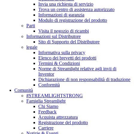
Invia una richiesta di servizio
Trova un centro di assistenza autorizzato
Informazioni di garanzia
Modulo di registrazione del prodotto
Parti
Visita il negozio di ricambi
Informazioni sul Distributore
Sito di Supporto del Distributore
legale
Informativa sulla privacy
Elenco dei brevetti dei prodotti
Termini & Condizioni
Norme di Streamlight relative agli invii di
Inventor
Dichiarazione di non responsabilità di traduzione
Conformità
Comunità
#STREAMLIGHTSTRONG
Famiglia Streamlight
Chi Siamo
Feedback
Acquista attrezzatura
Registrazione del prodotto
Carriere
Notizie & Eventi