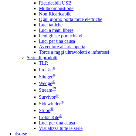
Ricaricabili USB
Multicombustibile
Non Ricaricabile
Ogni giorno porta torce elettriche
Luci tattiche
Luci a mani libere
Penlights e portachiavi
Luci per una causa
Avventure all'aria aperta
Torce a raggi ultravioletti e infrarossi
Serie di prodotti
TLR
®
ProTac
®
Stinger
®
Wedge
™
Stream
®
Survivor
®
Sidewinder
®
Strion
®
Color-Rite
Luci per una causa
Visualizza tutte le serie
risorse