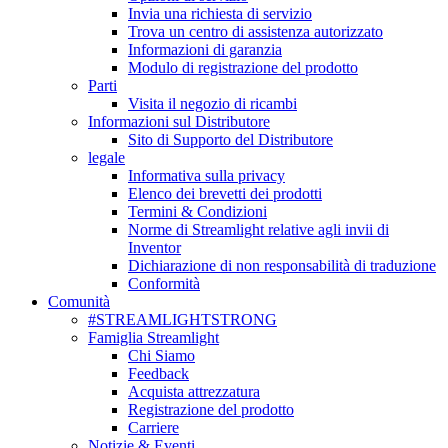
Invia una richiesta di servizio
Trova un centro di assistenza autorizzato
Informazioni di garanzia
Modulo di registrazione del prodotto
Parti
Visita il negozio di ricambi
Informazioni sul Distributore
Sito di Supporto del Distributore
legale
Informativa sulla privacy
Elenco dei brevetti dei prodotti
Termini & Condizioni
Norme di Streamlight relative agli invii di
Inventor
Dichiarazione di non responsabilità di traduzione
Conformità
Comunità
#STREAMLIGHTSTRONG
Famiglia Streamlight
Chi Siamo
Feedback
Acquista attrezzatura
Registrazione del prodotto
Carriere
Notizie & Eventi