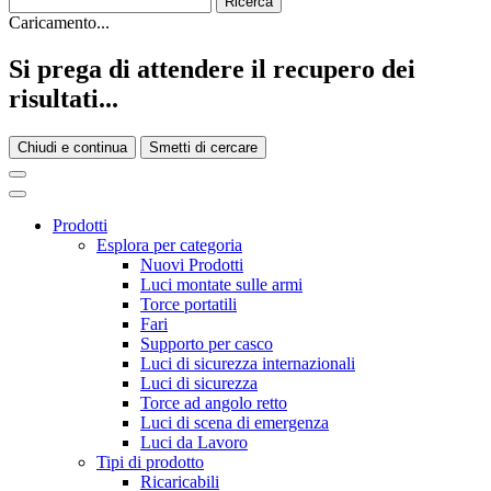
Caricamento...
Si prega di attendere il recupero dei
risultati...
Chiudi e continua
Smetti di cercare
Prodotti
Esplora per categoria
Nuovi Prodotti
Luci montate sulle armi
Torce portatili
Fari
Supporto per casco
Luci di sicurezza internazionali
Luci di sicurezza
Torce ad angolo retto
Luci di scena di emergenza
Luci da Lavoro
Tipi di prodotto
Ricaricabili