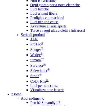
Non Ricaricabile
Ogni giorno porta torce elettriche
Luci tattiche
Luci a mani libere
Penlights e portachiavi
Luci per una causa
Avventure all'aria aperta
Torce a raggi ultravioletti e infrarossi
Serie di prodotti
TLR
®
ProTac
®
Stinger
®
Wedge
™
Stream
®
Survivor
®
Sidewinder
®
Strion
®
Color-Rite
Luci per una causa
Visualizza tutte le serie
risorse
Apprendimento
Perché Streamlight?