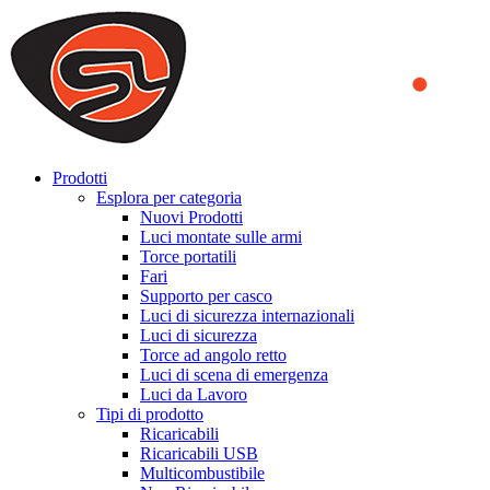
We use cookies to ensure that we provide you the best experience
on our website. By continuing to browse this website, you accept
that cookies are used to help us analyze how the website is used and
to offer you a better experience. To learn more or to find out how
you can disable cookies, you can access our
Privacy Policy
.
ACCEPT AND CLOSE
Prodotti
Esplora per categoria
Nuovi Prodotti
Luci montate sulle armi
Torce portatili
Fari
Supporto per casco
Luci di sicurezza internazionali
Luci di sicurezza
Torce ad angolo retto
Luci di scena di emergenza
Luci da Lavoro
Tipi di prodotto
Ricaricabili
Ricaricabili USB
Multicombustibile