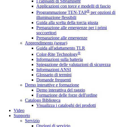
I capisaldi di Streamlight
Applicazioni con torce e modelli di fascio
®
Programmazione TEN-TAP
per opzioni di
illuminazione flessibili
Guida alla scelta della torcia giusta
Preparazione alle emergenze per i primi
soccorritori
Preparazione alle emergenze
Apprendimento (segue)
Guida all'adattamento TLR
®
Color-Rite Technology
Informazioni sulla batteria
Spiegazione delle valutazioni di sicurezza
Informazioni ANSI
Glossario di termini
Domande frequenti
Demo interattive e formazione
Demo interattiva del raggio
Formazione delle forze dell'ordine
Catalogo Biblioteca
Visualizza i cataloghi dei prodotti
Video
Supporto
Servizio
Opzioni di servizio