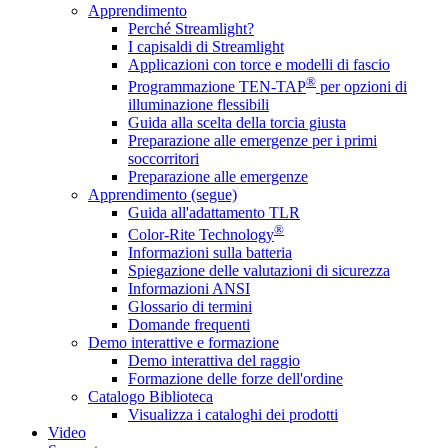
Apprendimento
Perché Streamlight?
I capisaldi di Streamlight
Applicazioni con torce e modelli di fascio
®
Programmazione TEN-TAP
per opzioni di
illuminazione flessibili
Guida alla scelta della torcia giusta
Preparazione alle emergenze per i primi
soccorritori
Preparazione alle emergenze
Apprendimento (segue)
Guida all'adattamento TLR
®
Color-Rite Technology
Informazioni sulla batteria
Spiegazione delle valutazioni di sicurezza
Informazioni ANSI
Glossario di termini
Domande frequenti
Demo interattive e formazione
Demo interattiva del raggio
Formazione delle forze dell'ordine
Catalogo Biblioteca
Visualizza i cataloghi dei prodotti
Video