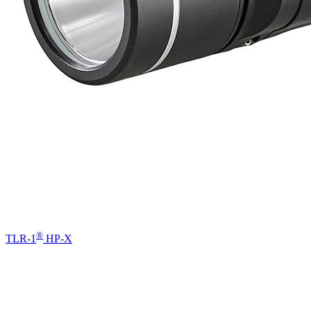
®
TLR-1
HP-X