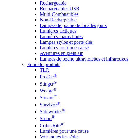
Rechargeable
Rechargeables USB
Multi-Combustibles
Non-Rechargeable
Lampes de poche de tous les jours
Lumières tactiques
Lumières mains libres
Lampes-stylos et porte-clés
Lumières pour une cause
Aventures en plein air
Lampes de poche ultraviolettes et infrarouges
Serie de produits
TLR
®
ProTac
®
Stinger
®
Wedge
™
Stream
®
Survivor
®
Sidewinder
®
Strion
®
Color-Rite
Lumières pour une cause
Voir toutes les séries