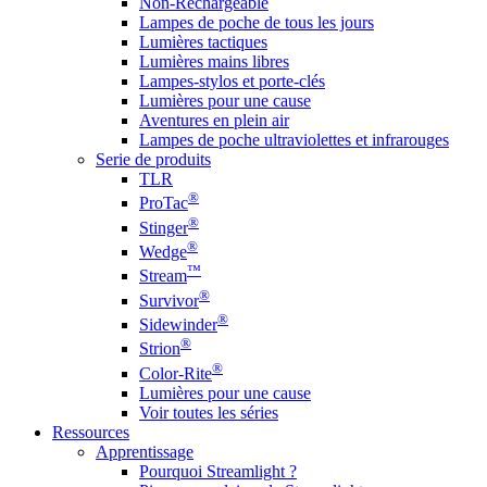
Non-Rechargeable
Lampes de poche de tous les jours
Lumières tactiques
Lumières mains libres
Lampes-stylos et porte-clés
Lumières pour une cause
Aventures en plein air
Lampes de poche ultraviolettes et infrarouges
Serie de produits
TLR
®
ProTac
®
Stinger
®
Wedge
™
Stream
®
Survivor
®
Sidewinder
®
Strion
®
Color-Rite
Lumières pour une cause
Voir toutes les séries
Ressources
Apprentissage
Pourquoi Streamlight ?