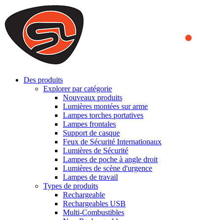
We use cookies to ensure that we provide you the best experience
on our website. By continuing to browse this website, you accept
that cookies are used to help us analyze how the website is used and
to offer you a better experience. To learn more or to find out how
you can disable cookies, you can access our
Privacy Policy
.
ACCEPT AND CLOSE
Des produits
Explorer par catégorie
Nouveaux produits
Lumières montées sur arme
Lampes torches portatives
Lampes frontales
Support de casque
Feux de Sécurité Internationaux
Lumières de Sécurité
Lampes de poche à angle droit
Lumières de scène d'urgence
Lampes de travail
Types de produits
Rechargeable
Rechargeables USB
Multi-Combustibles