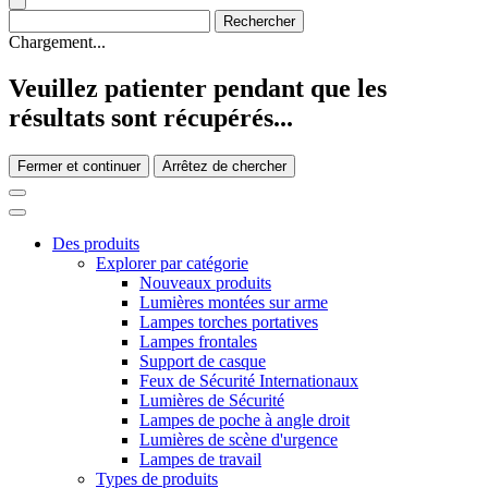
Chargement...
Veuillez patienter pendant que les
résultats sont récupérés...
Fermer et continuer
Arrêtez de chercher
Des produits
Explorer par catégorie
Nouveaux produits
Lumières montées sur arme
Lampes torches portatives
Lampes frontales
Support de casque
Feux de Sécurité Internationaux
Lumières de Sécurité
Lampes de poche à angle droit
Lumières de scène d'urgence
Lampes de travail
Types de produits