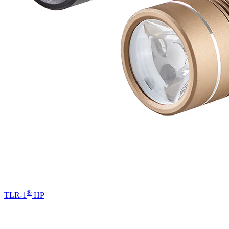
®
TLR-1
HP