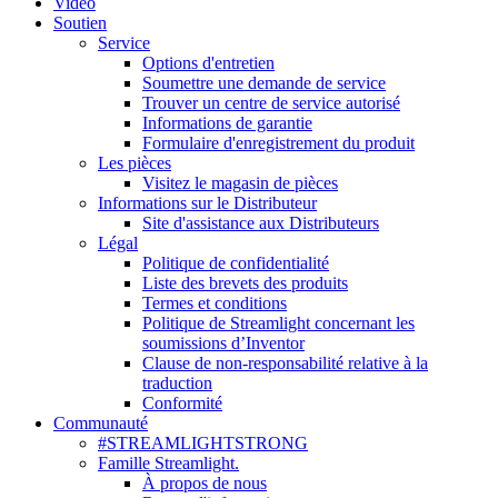
Vidéo
Soutien
Service
Options d'entretien
Soumettre une demande de service
Trouver un centre de service autorisé
Informations de garantie
Formulaire d'enregistrement du produit
Les pièces
Visitez le magasin de pièces
Informations sur le Distributeur
Site d'assistance aux Distributeurs
Légal
Politique de confidentialité
Liste des brevets des produits
Termes et conditions
Politique de Streamlight concernant les
soumissions d’Inventor
Clause de non-responsabilité relative à la
traduction
Conformité
Communauté
#STREAMLIGHTSTRONG
Famille Streamlight.
À propos de nous