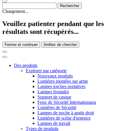
Chargement...
Veuillez patienter pendant que les
résultats sont récupérés...
Fermer et continuer
Arrêtez de chercher
Des produits
Explorer par catégorie
Nouveaux produits
Lumières montées sur arme
Lampes torches portatives
Lampes frontales
Support de casque
Feux de Sécurité Internationaux
Lumières de Sécurité
Lampes de poche à angle droit
Lumières de scène d'urgence
Lampes de travail
Types de produits