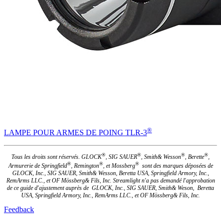
®
LAMPE POUR ARMES DE POING TLR-3
®
®
®
®
Tous les droits sont réservés. GLOCK
, SIG SAUER
, Smith& Wesson
, Berette
,
®
®
®
Armurerie de Springfield
, Remington
, et Mossberg
sont des marques déposées de
GLOCK, Inc., SIG SAUER, Smith& Wesson, Beretta USA, Springfield Armory, Inc.,
RemArms LLC., et OF Mössberg& Fils, Inc. Streamlight n'a pas demandé l'approbation
de ce guide d'ajustement auprès de GLOCK, Inc., SIG SAUER, Smith& Weson, Beretta
USA, Springfield Armory, Inc., RemArms LLC., et OF Mössberg& Fils, Inc.
Feedback