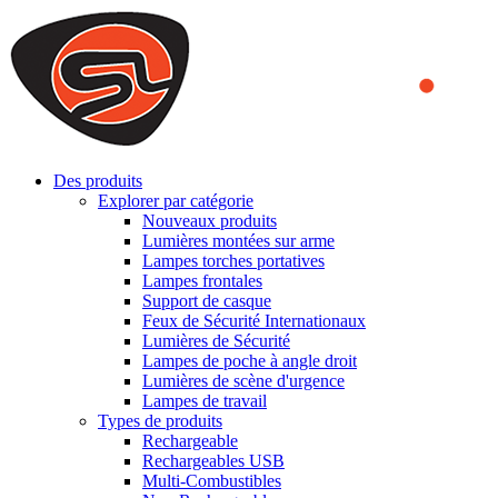
We use cookies to ensure that we provide you the best experience
on our website. By continuing to browse this website, you accept
that cookies are used to help us analyze how the website is used and
to offer you a better experience. To learn more or to find out how
you can disable cookies, you can access our
Privacy Policy
.
ACCEPT AND CLOSE
Des produits
Explorer par catégorie
Nouveaux produits
Lumières montées sur arme
Lampes torches portatives
Lampes frontales
Support de casque
Feux de Sécurité Internationaux
Lumières de Sécurité
Lampes de poche à angle droit
Lumières de scène d'urgence
Lampes de travail
Types de produits
Rechargeable
Rechargeables USB
Multi-Combustibles