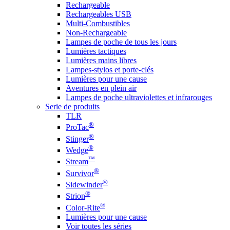
Rechargeable
Rechargeables USB
Multi-Combustibles
Non-Rechargeable
Lampes de poche de tous les jours
Lumières tactiques
Lumières mains libres
Lampes-stylos et porte-clés
Lumières pour une cause
Aventures en plein air
Lampes de poche ultraviolettes et infrarouges
Serie de produits
TLR
®
ProTac
®
Stinger
®
Wedge
™
Stream
®
Survivor
®
Sidewinder
®
Strion
®
Color-Rite
Lumières pour une cause
Voir toutes les séries