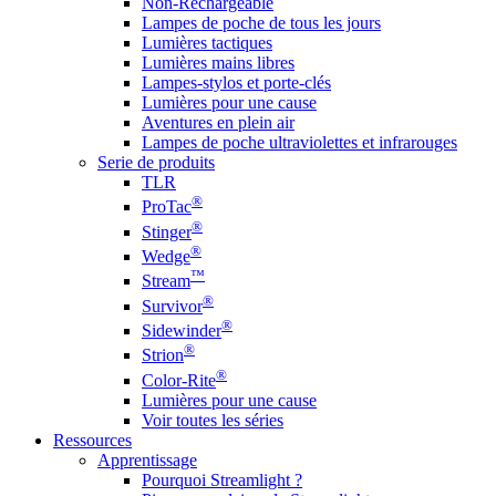
Non-Rechargeable
Lampes de poche de tous les jours
Lumières tactiques
Lumières mains libres
Lampes-stylos et porte-clés
Lumières pour une cause
Aventures en plein air
Lampes de poche ultraviolettes et infrarouges
Serie de produits
TLR
®
ProTac
®
Stinger
®
Wedge
™
Stream
®
Survivor
®
Sidewinder
®
Strion
®
Color-Rite
Lumières pour une cause
Voir toutes les séries
Ressources
Apprentissage
Pourquoi Streamlight ?