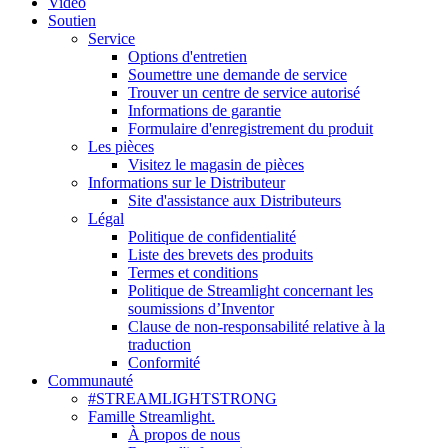
Vidéo
Soutien
Service
Options d'entretien
Soumettre une demande de service
Trouver un centre de service autorisé
Informations de garantie
Formulaire d'enregistrement du produit
Les pièces
Visitez le magasin de pièces
Informations sur le Distributeur
Site d'assistance aux Distributeurs
Légal
Politique de confidentialité
Liste des brevets des produits
Termes et conditions
Politique de Streamlight concernant les
soumissions d’Inventor
Clause de non-responsabilité relative à la
traduction
Conformité
Communauté
#STREAMLIGHTSTRONG
Famille Streamlight.
À propos de nous