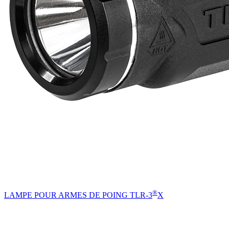
®
LAMPE POUR ARMES DE POING TLR-3
X