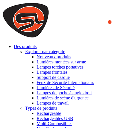
We use cookies to ensure that we provide you the best experience
on our website. By continuing to browse this website, you accept
that cookies are used to help us analyze how the website is used and
to offer you a better experience. To learn more or to find out how
you can disable cookies, you can access our
Privacy Policy
.
ACCEPT AND CLOSE
Des produits
Explorer par catégorie
Nouveaux produits
Lumières montées sur arme
Lampes torches portatives
Lampes frontales
Support de casque
Feux de Sécurité Internationaux
Lumières de Sécurité
Lampes de poche à angle droit
Lumières de scène d'urgence
Lampes de travail
Types de produits
Rechargeable
Rechargeables USB
Multi-Combustibles