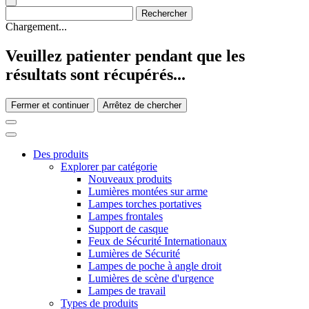
Chargement...
Veuillez patienter pendant que les
résultats sont récupérés...
Fermer et continuer
Arrêtez de chercher
Des produits
Explorer par catégorie
Nouveaux produits
Lumières montées sur arme
Lampes torches portatives
Lampes frontales
Support de casque
Feux de Sécurité Internationaux
Lumières de Sécurité
Lampes de poche à angle droit
Lumières de scène d'urgence
Lampes de travail
Types de produits