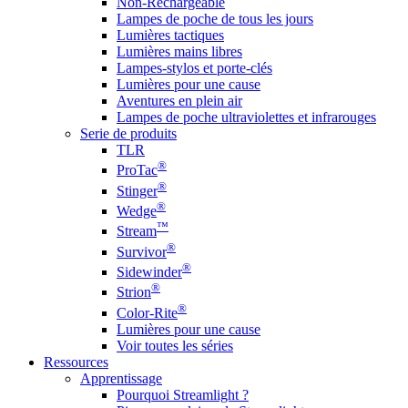
Non-Rechargeable
Lampes de poche de tous les jours
Lumières tactiques
Lumières mains libres
Lampes-stylos et porte-clés
Lumières pour une cause
Aventures en plein air
Lampes de poche ultraviolettes et infrarouges
Serie de produits
TLR
®
ProTac
®
Stinger
®
Wedge
™
Stream
®
Survivor
®
Sidewinder
®
Strion
®
Color-Rite
Lumières pour une cause
Voir toutes les séries
Ressources
Apprentissage
Pourquoi Streamlight ?