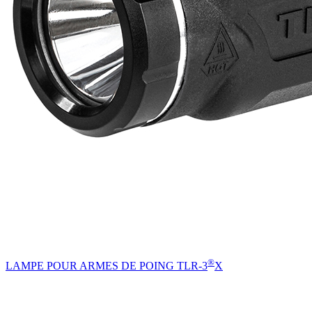
®
LAMPE POUR ARMES DE POING TLR-3
X