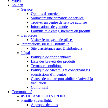
Vidéo
Soutien
Service
Options d'entretien
Soumettre une demande de service
Trouver un centre de service autorisé
Informations de garantie
Formulaire d'enregistrement du produit
Les pièces
Visitez le magasin de pièces
Informations sur le Distributeur
Site d'assistance aux Distributeurs
Légal
Politique de confidentialité
Liste des brevets des produits
Termes et conditions
Politique de Streamlight concernant les
soumissions d’Inventor
Clause de non-responsabilité relative à la
traduction
Conformité
Communauté
#STREAMLIGHTSTRONG
Famille Streamlight.
À propos de nous