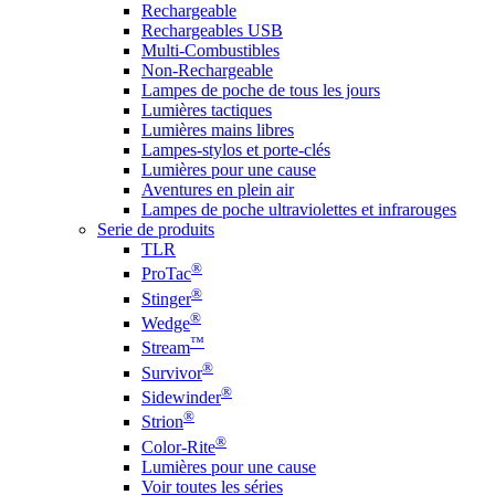
Rechargeable
Rechargeables USB
Multi-Combustibles
Non-Rechargeable
Lampes de poche de tous les jours
Lumières tactiques
Lumières mains libres
Lampes-stylos et porte-clés
Lumières pour une cause
Aventures en plein air
Lampes de poche ultraviolettes et infrarouges
Serie de produits
TLR
®
ProTac
®
Stinger
®
Wedge
™
Stream
®
Survivor
®
Sidewinder
®
Strion
®
Color-Rite
Lumières pour une cause
Voir toutes les séries