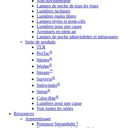
Non-Rechargeable
Lampes de poche de tous les jours
Lumières tactiques
Lumières mains libres
Lampes-stylos et porte-clés
Lumières pour une cause
Aventures en plein air
Lampes de poche ultraviolettes et infrarouges
Serie de produits
TLR
®
ProTac
®
Stinger
®
Wedge
™
Stream
®
Survivor
®
Sidewinder
®
Strion
®
Color-Rite
Lumières pour une cause
Voir toutes les séries
Ressources
Apprentissage
Pourquoi Streamlight ?