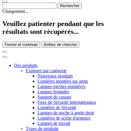
Chargement...
Veuillez patienter pendant que les
résultats sont récupérés...
Fermer et continuer
Arrêtez de chercher
Des produits
Explorer par catégorie
Nouveaux produits
Lumières montées sur arme
Lampes torches portatives
Lampes frontales
Support de casque
Feux de Sécurité Internationaux
Lumières de Sécurité
Lampes de poche à angle droit
Lumières de scène d'urgence
Lampes de travail
Types de produits