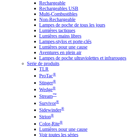
Rechargeable
Rechargeables USB
Multi-Combustibles
Non-Rechargeable
Lampes de poche de tous les jours
Lumières tactiques
Lumières mains libres
Lampes-stylos et porte-clés
Lumières pour une cause
Aventures en plein air
Lampes de poche ultraviolettes et infrarouges
Serie de produits
TLR
®
ProTac
®
Stinger
®
Wedge
™
Stream
®
Survivor
®
Sidewinder
®
Strion
®
Color-Rite
Lumières pour une cause
Voir toutes les séries