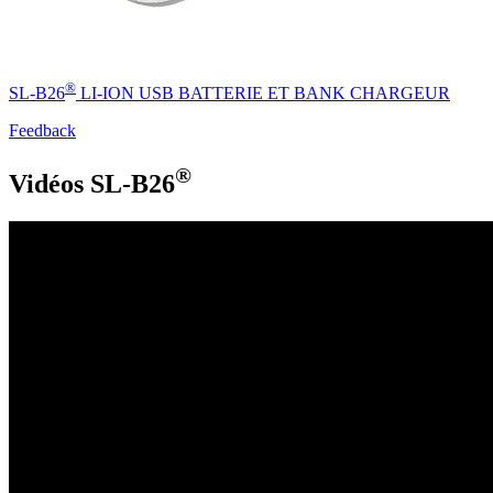
®
SL-B26
LI-ION USB BATTERIE ET BANK CHARGEUR
Feedback
®
Vidéos SL-B26