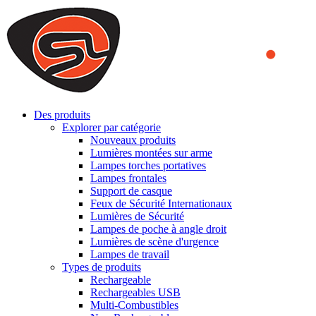
We use cookies to ensure that we provide you the best experience
on our website. By continuing to browse this website, you accept
that cookies are used to help us analyze how the website is used and
to offer you a better experience. To learn more or to find out how
you can disable cookies, you can access our
Privacy Policy
.
ACCEPT AND CLOSE
Des produits
Explorer par catégorie
Nouveaux produits
Lumières montées sur arme
Lampes torches portatives
Lampes frontales
Support de casque
Feux de Sécurité Internationaux
Lumières de Sécurité
Lampes de poche à angle droit
Lumières de scène d'urgence
Lampes de travail
Types de produits
Rechargeable
Rechargeables USB
Multi-Combustibles