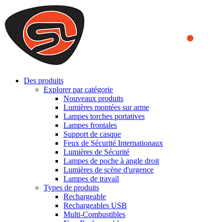
We use cookies to ensure that we provide you the best experience
on our website. By continuing to browse this website, you accept
that cookies are used to help us analyze how the website is used and
to offer you a better experience. To learn more or to find out how
you can disable cookies, you can access our
Privacy Policy
.
ACCEPT AND CLOSE
Des produits
Explorer par catégorie
Nouveaux produits
Lumières montées sur arme
Lampes torches portatives
Lampes frontales
Support de casque
Feux de Sécurité Internationaux
Lumières de Sécurité
Lampes de poche à angle droit
Lumières de scène d'urgence
Lampes de travail
Types de produits
Rechargeable
Rechargeables USB
Multi-Combustibles