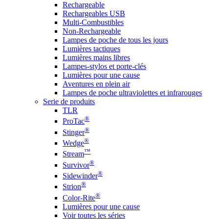
Rechargeable
Rechargeables USB
Multi-Combustibles
Non-Rechargeable
Lampes de poche de tous les jours
Lumières tactiques
Lumières mains libres
Lampes-stylos et porte-clés
Lumières pour une cause
Aventures en plein air
Lampes de poche ultraviolettes et infrarouges
Serie de produits
TLR
®
ProTac
®
Stinger
®
Wedge
™
Stream
®
Survivor
®
Sidewinder
®
Strion
®
Color-Rite
Lumières pour une cause
Voir toutes les séries