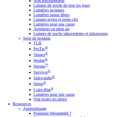
Non-Rechargeable
Lampes de poche de tous les jours
Lumières tactiques
Lumières mains libres
Lampes-stylos et porte-clés
Lumières pour une cause
Aventures en plein air
Lampes de poche ultraviolettes et infrarouges
Serie de produits
TLR
®
ProTac
®
Stinger
®
Wedge
™
Stream
®
Survivor
®
Sidewinder
®
Strion
®
Color-Rite
Lumières pour une cause
Voir toutes les séries
Ressources
Apprentissage
Pourquoi Streamlight ?