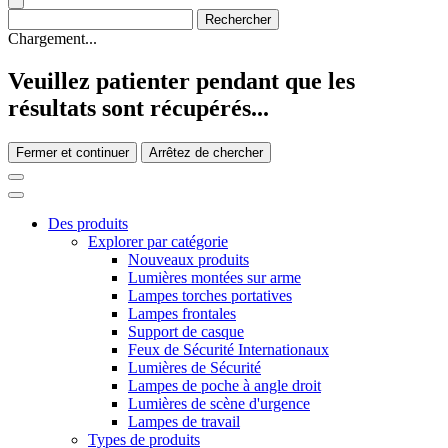
Chargement...
Veuillez patienter pendant que les
résultats sont récupérés...
Fermer et continuer
Arrêtez de chercher
Des produits
Explorer par catégorie
Nouveaux produits
Lumières montées sur arme
Lampes torches portatives
Lampes frontales
Support de casque
Feux de Sécurité Internationaux
Lumières de Sécurité
Lampes de poche à angle droit
Lumières de scène d'urgence
Lampes de travail
Types de produits