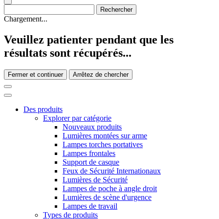
Chargement...
Veuillez patienter pendant que les
résultats sont récupérés...
Fermer et continuer
Arrêtez de chercher
Des produits
Explorer par catégorie
Nouveaux produits
Lumières montées sur arme
Lampes torches portatives
Lampes frontales
Support de casque
Feux de Sécurité Internationaux
Lumières de Sécurité
Lampes de poche à angle droit
Lumières de scène d'urgence
Lampes de travail
Types de produits