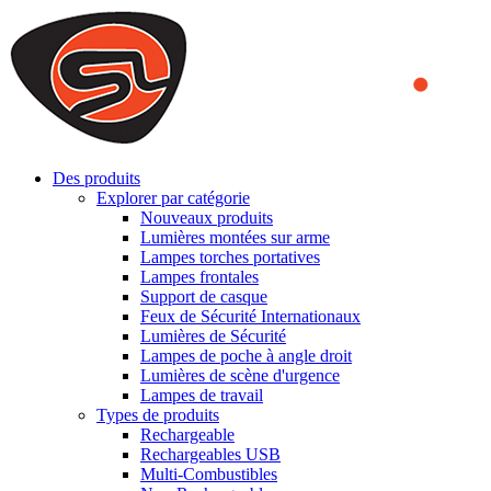
We use cookies to ensure that we provide you the best experience
on our website. By continuing to browse this website, you accept
that cookies are used to help us analyze how the website is used and
to offer you a better experience. To learn more or to find out how
you can disable cookies, you can access our
Privacy Policy
.
ACCEPT AND CLOSE
Des produits
Explorer par catégorie
Nouveaux produits
Lumières montées sur arme
Lampes torches portatives
Lampes frontales
Support de casque
Feux de Sécurité Internationaux
Lumières de Sécurité
Lampes de poche à angle droit
Lumières de scène d'urgence
Lampes de travail
Types de produits
Rechargeable
Rechargeables USB
Multi-Combustibles