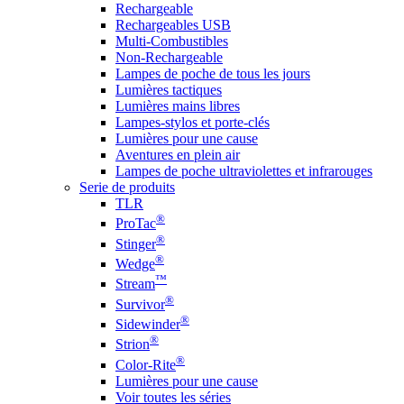
Rechargeable
Rechargeables USB
Multi-Combustibles
Non-Rechargeable
Lampes de poche de tous les jours
Lumières tactiques
Lumières mains libres
Lampes-stylos et porte-clés
Lumières pour une cause
Aventures en plein air
Lampes de poche ultraviolettes et infrarouges
Serie de produits
TLR
®
ProTac
®
Stinger
®
Wedge
™
Stream
®
Survivor
®
Sidewinder
®
Strion
®
Color-Rite
Lumières pour une cause
Voir toutes les séries