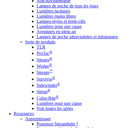
Non-Rechargeable
Lampes de poche de tous les jours
Lumières tactiques
Lumières mains libres
Lampes-stylos et porte-clés
Lumières pour une cause
Aventures en plein air
Lampes de poche ultraviolettes et infrarouges
Serie de produits
TLR
®
ProTac
®
Stinger
®
Wedge
™
Stream
®
Survivor
®
Sidewinder
®
Strion
®
Color-Rite
Lumières pour une cause
Voir toutes les séries
Ressources
Apprentissage
Pourquoi Streamlight ?