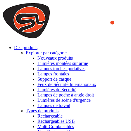
We use cookies to ensure that we provide you the best experience
on our website. By continuing to browse this website, you accept
that cookies are used to help us analyze how the website is used and
to offer you a better experience. To learn more or to find out how
you can disable cookies, you can access our
Privacy Policy
.
ACCEPT AND CLOSE
Des produits
Explorer par catégorie
Nouveaux produits
Lumières montées sur arme
Lampes torches portatives
Lampes frontales
Support de casque
Feux de Sécurité Internationaux
Lumières de Sécurité
Lampes de poche à angle droit
Lumières de scène d'urgence
Lampes de travail
Types de produits
Rechargeable
Rechargeables USB
Multi-Combustibles