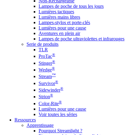
Non-Rechargeable
Lampes de poche de tous les jours
Lumières tactiques
Lumières mains libres
Lampes-stylos et porte-clés
Lumières pour une cause
Aventures en plein air
Lampes de poche ultraviolettes et infrarouges
Serie de produits
TLR
®
ProTac
®
Stinger
®
Wedge
™
Stream
®
Survivor
®
Sidewinder
®
Strion
®
Color-Rite
Lumières pour une cause
Voir toutes les séries
Ressources
Apprentissage
Pourquoi Streamlight ?