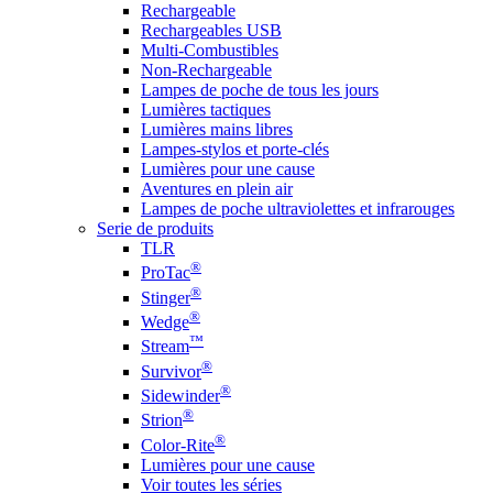
Rechargeable
Rechargeables USB
Multi-Combustibles
Non-Rechargeable
Lampes de poche de tous les jours
Lumières tactiques
Lumières mains libres
Lampes-stylos et porte-clés
Lumières pour une cause
Aventures en plein air
Lampes de poche ultraviolettes et infrarouges
Serie de produits
TLR
®
ProTac
®
Stinger
®
Wedge
™
Stream
®
Survivor
®
Sidewinder
®
Strion
®
Color-Rite
Lumières pour une cause
Voir toutes les séries