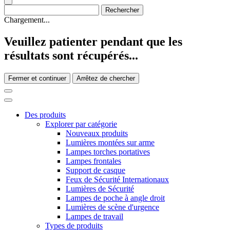
Chargement...
Veuillez patienter pendant que les
résultats sont récupérés...
Fermer et continuer
Arrêtez de chercher
Des produits
Explorer par catégorie
Nouveaux produits
Lumières montées sur arme
Lampes torches portatives
Lampes frontales
Support de casque
Feux de Sécurité Internationaux
Lumières de Sécurité
Lampes de poche à angle droit
Lumières de scène d'urgence
Lampes de travail
Types de produits