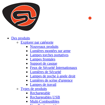
We use cookies to ensure that we provide you the best experience
on our website. By continuing to browse this website, you accept
that cookies are used to help us analyze how the website is used and
to offer you a better experience. To learn more or to find out how
you can disable cookies, you can access our
Privacy Policy
.
ACCEPT AND CLOSE
Des produits
Explorer par catégorie
Nouveaux produits
Lumières montées sur arme
Lampes torches portatives
Lampes frontales
Support de casque
Feux de Sécurité Internationaux
Lumières de Sécurité
Lampes de poche à angle droit
Lumières de scène d'urgence
Lampes de travail
Types de produits
Rechargeable
Rechargeables USB
Multi-Combustibles