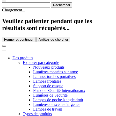
Chargement...
Veuillez patienter pendant que les
résultats sont récupérés...
Fermer et continuer
Arrêtez de chercher
Des produits
Explorer par catégorie
Nouveaux produits
Lumières montées sur arme
Lampes torches portatives
Lampes frontales
Support de casque
Feux de Sécurité Internationaux
Lumières de Sécurité
Lampes de poche à angle droit
Lumières de scène d'urgence
Lampes de travail
Types de produits