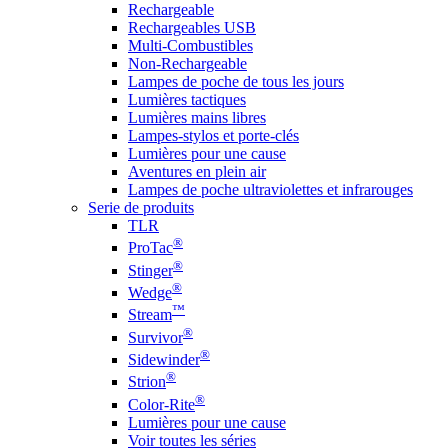
Rechargeable
Rechargeables USB
Multi-Combustibles
Non-Rechargeable
Lampes de poche de tous les jours
Lumières tactiques
Lumières mains libres
Lampes-stylos et porte-clés
Lumières pour une cause
Aventures en plein air
Lampes de poche ultraviolettes et infrarouges
Serie de produits
TLR
®
ProTac
®
Stinger
®
Wedge
™
Stream
®
Survivor
®
Sidewinder
®
Strion
®
Color-Rite
Lumières pour une cause
Voir toutes les séries