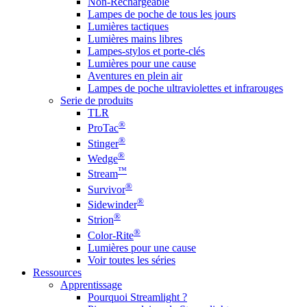
Non-Rechargeable
Lampes de poche de tous les jours
Lumières tactiques
Lumières mains libres
Lampes-stylos et porte-clés
Lumières pour une cause
Aventures en plein air
Lampes de poche ultraviolettes et infrarouges
Serie de produits
TLR
®
ProTac
®
Stinger
®
Wedge
™
Stream
®
Survivor
®
Sidewinder
®
Strion
®
Color-Rite
Lumières pour une cause
Voir toutes les séries
Ressources
Apprentissage
Pourquoi Streamlight ?