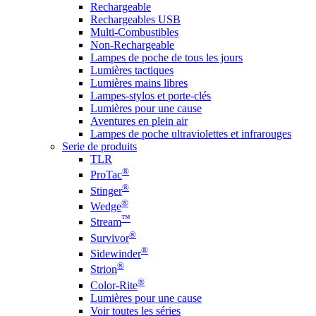
Rechargeable
Rechargeables USB
Multi-Combustibles
Non-Rechargeable
Lampes de poche de tous les jours
Lumières tactiques
Lumières mains libres
Lampes-stylos et porte-clés
Lumières pour une cause
Aventures en plein air
Lampes de poche ultraviolettes et infrarouges
Serie de produits
TLR
®
ProTac
®
Stinger
®
Wedge
™
Stream
®
Survivor
®
Sidewinder
®
Strion
®
Color-Rite
Lumières pour une cause
Voir toutes les séries