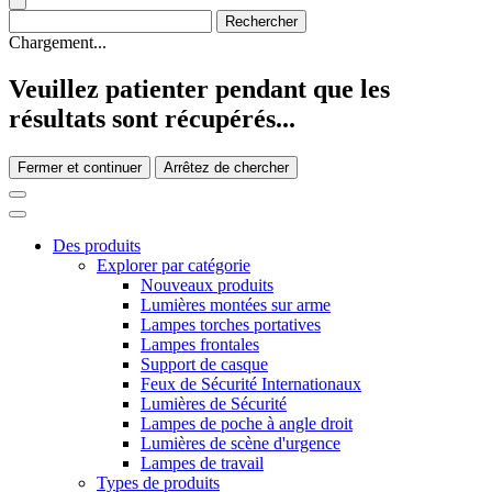
Chargement...
Veuillez patienter pendant que les
résultats sont récupérés...
Fermer et continuer
Arrêtez de chercher
Des produits
Explorer par catégorie
Nouveaux produits
Lumières montées sur arme
Lampes torches portatives
Lampes frontales
Support de casque
Feux de Sécurité Internationaux
Lumières de Sécurité
Lampes de poche à angle droit
Lumières de scène d'urgence
Lampes de travail
Types de produits