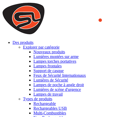
We use cookies to ensure that we provide you the best experience
on our website. By continuing to browse this website, you accept
that cookies are used to help us analyze how the website is used and
to offer you a better experience. To learn more or to find out how
you can disable cookies, you can access our
Privacy Policy
.
ACCEPT AND CLOSE
Des produits
Explorer par catégorie
Nouveaux produits
Lumières montées sur arme
Lampes torches portatives
Lampes frontales
Support de casque
Feux de Sécurité Internationaux
Lumières de Sécurité
Lampes de poche à angle droit
Lumières de scène d'urgence
Lampes de travail
Types de produits
Rechargeable
Rechargeables USB
Multi-Combustibles