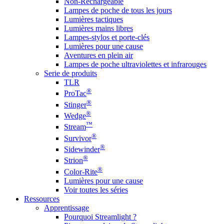
Non-Rechargeable
Lampes de poche de tous les jours
Lumières tactiques
Lumières mains libres
Lampes-stylos et porte-clés
Lumières pour une cause
Aventures en plein air
Lampes de poche ultraviolettes et infrarouges
Serie de produits
TLR
®
ProTac
®
Stinger
®
Wedge
™
Stream
®
Survivor
®
Sidewinder
®
Strion
®
Color-Rite
Lumières pour une cause
Voir toutes les séries
Ressources
Apprentissage
Pourquoi Streamlight ?