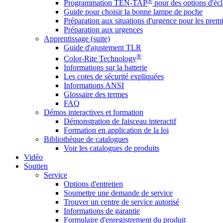
®
Programmation TEN-TAP
pour des options d'écl
Guide pour choisir la bonne lampe de poche
Préparation aux situations d'urgence pour les premi
Préparation aux urgences
Apprentissage (suite)
Guide d'ajustement TLR
®
Color-Rite Technology
Informations sur la batterie
Les cotes de sécurité expliquées
Informations ANSI
Glossaire des termes
FAQ
Démos interactives et formation
Démonstration de faisceau interactif
Formation en application de la loi
Bibliothèque de catalogues
Voir les catalogues de produits
Vidéo
Soutien
Service
Options d'entretien
Soumettre une demande de service
Trouver un centre de service autorisé
Informations de garantie
Formulaire d'enregistrement du produit