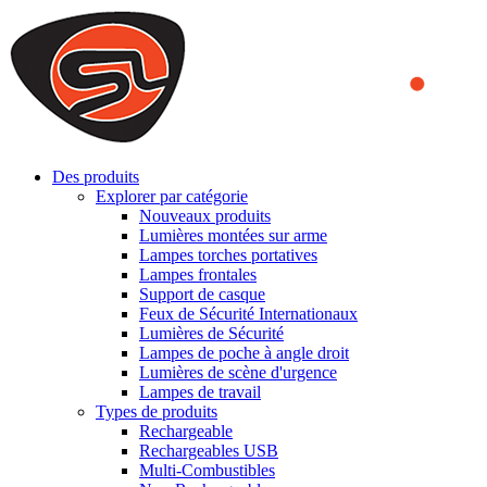
We use cookies to ensure that we provide you the best experience on o
you a better experience. To learn more or to find out how you can di
ACCEPT AND CLOSE
Des produits
Explorer par catégorie
Nouveaux produits
Lumières montées sur arme
Lampes torches portatives
Lampes frontales
Support de casque
Feux de Sécurité Internationaux
Lumières de Sécurité
Lampes de poche à angle droit
Lumières de scène d'urgence
Lampes de travail
Types de produits
Rechargeable
Rechargeables USB
Multi-Combustibles