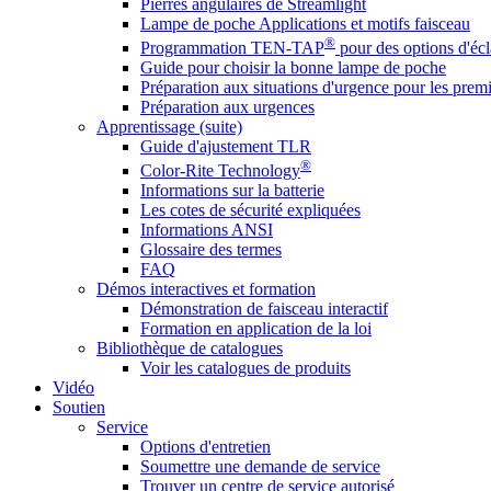
Pierres angulaires de Streamlight
Lampe de poche Applications et motifs faisceau
®
Programmation TEN-TAP
pour des options d'écl
Guide pour choisir la bonne lampe de poche
Préparation aux situations d'urgence pour les premi
Préparation aux urgences
Apprentissage (suite)
Guide d'ajustement TLR
®
Color-Rite Technology
Informations sur la batterie
Les cotes de sécurité expliquées
Informations ANSI
Glossaire des termes
FAQ
Démos interactives et formation
Démonstration de faisceau interactif
Formation en application de la loi
Bibliothèque de catalogues
Voir les catalogues de produits
Vidéo
Soutien
Service
Options d'entretien
Soumettre une demande de service
Trouver un centre de service autorisé