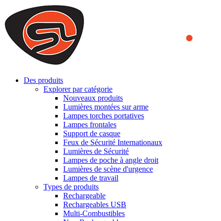
We use cookies to ensure that we provide you the best experience
on our website. By continuing to browse this website, you accept
that cookies are used to help us analyze how the website is used and
to offer you a better experience. To learn more or to find out how
you can disable cookies, you can access our
Privacy Policy
.
ACCEPT AND CLOSE
Des produits
Explorer par catégorie
Nouveaux produits
Lumières montées sur arme
Lampes torches portatives
Lampes frontales
Support de casque
Feux de Sécurité Internationaux
Lumières de Sécurité
Lampes de poche à angle droit
Lumières de scène d'urgence
Lampes de travail
Types de produits
Rechargeable
Rechargeables USB
Multi-Combustibles