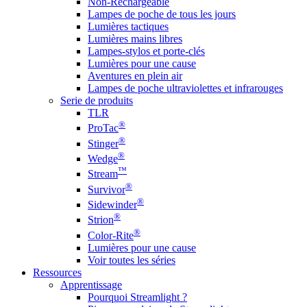
Non-Rechargeable
Lampes de poche de tous les jours
Lumières tactiques
Lumières mains libres
Lampes-stylos et porte-clés
Lumières pour une cause
Aventures en plein air
Lampes de poche ultraviolettes et infrarouges
Serie de produits
TLR
®
ProTac
®
Stinger
®
Wedge
™
Stream
®
Survivor
®
Sidewinder
®
Strion
®
Color-Rite
Lumières pour une cause
Voir toutes les séries
Ressources
Apprentissage
Pourquoi Streamlight ?