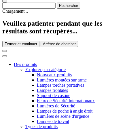
Chargement...
Veuillez patienter pendant que les
résultats sont récupérés...
Fermer et continuer
Arrêtez de chercher
Des produits
Explorer par catégorie
Nouveaux produits
Lumières montées sur arme
Lampes torches portatives
Lampes frontales
Support de casque
Feux de Sécurité Internationaux
Lumières de Sécurité
Lampes de poche à angle droit
Lumières de scène d'urgence
Lampes de travail
Types de produits