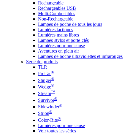
Rechargeable
Rechargeables USB
Multi-Combustibles
Non-Rechargeable
Lampes de poche de tous les jours
Lumières tactiques
Lumières mains libres
Lampes-stylos et porte-clés
Lumières pour une cause
Aventures en plein air
Lampes de poche ultraviolettes et infrarouges
Serie de produits
TLR
®
ProTac
®
Stinger
®
Wedge
™
Stream
®
Survivor
®
Sidewinder
®
Strion
®
Color-Rite
Lumières pour une cause
Voir toutes les séries