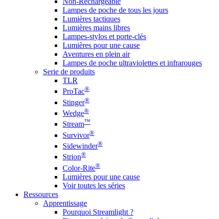
Non-Rechargeable
Lampes de poche de tous les jours
Lumières tactiques
Lumières mains libres
Lampes-stylos et porte-clés
Lumières pour une cause
Aventures en plein air
Lampes de poche ultraviolettes et infrarouges
Serie de produits
TLR
®
ProTac
®
Stinger
®
Wedge
™
Stream
®
Survivor
®
Sidewinder
®
Strion
®
Color-Rite
Lumières pour une cause
Voir toutes les séries
Ressources
Apprentissage
Pourquoi Streamlight ?