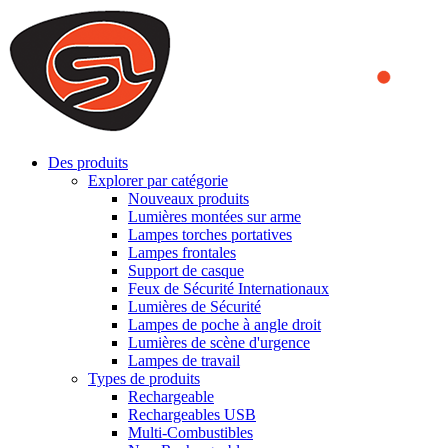
We use cookies to ensure that we provide you the best experience
on our website. By continuing to browse this website, you accept
that cookies are used to help us analyze how the website is used and
to offer you a better experience. To learn more or to find out how
you can disable cookies, you can access our
Privacy Policy
.
ACCEPT AND CLOSE
Des produits
Explorer par catégorie
Nouveaux produits
Lumières montées sur arme
Lampes torches portatives
Lampes frontales
Support de casque
Feux de Sécurité Internationaux
Lumières de Sécurité
Lampes de poche à angle droit
Lumières de scène d'urgence
Lampes de travail
Types de produits
Rechargeable
Rechargeables USB
Multi-Combustibles