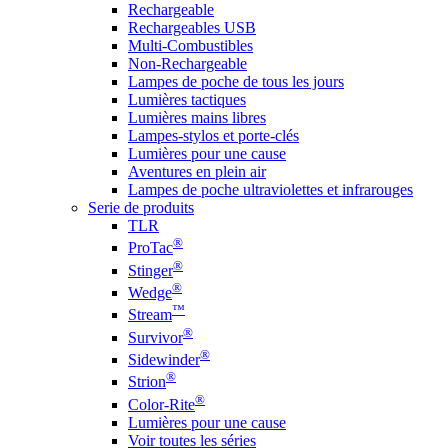
Rechargeable
Rechargeables USB
Multi-Combustibles
Non-Rechargeable
Lampes de poche de tous les jours
Lumières tactiques
Lumières mains libres
Lampes-stylos et porte-clés
Lumières pour une cause
Aventures en plein air
Lampes de poche ultraviolettes et infrarouges
Serie de produits
TLR
®
ProTac
®
Stinger
®
Wedge
™
Stream
®
Survivor
®
Sidewinder
®
Strion
®
Color-Rite
Lumières pour une cause
Voir toutes les séries