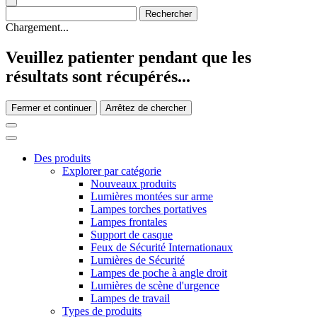
Chargement...
Veuillez patienter pendant que les
résultats sont récupérés...
Fermer et continuer
Arrêtez de chercher
Des produits
Explorer par catégorie
Nouveaux produits
Lumières montées sur arme
Lampes torches portatives
Lampes frontales
Support de casque
Feux de Sécurité Internationaux
Lumières de Sécurité
Lampes de poche à angle droit
Lumières de scène d'urgence
Lampes de travail
Types de produits