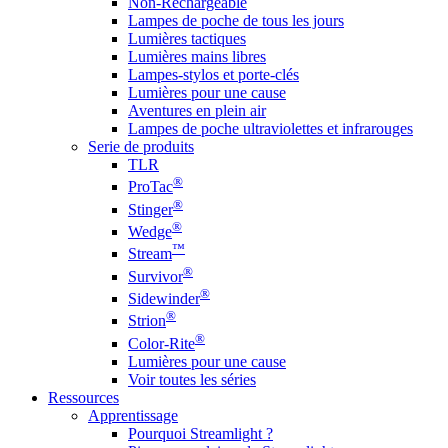
Non-Rechargeable
Lampes de poche de tous les jours
Lumières tactiques
Lumières mains libres
Lampes-stylos et porte-clés
Lumières pour une cause
Aventures en plein air
Lampes de poche ultraviolettes et infrarouges
Serie de produits
TLR
®
ProTac
®
Stinger
®
Wedge
™
Stream
®
Survivor
®
Sidewinder
®
Strion
®
Color-Rite
Lumières pour une cause
Voir toutes les séries
Ressources
Apprentissage
Pourquoi Streamlight ?