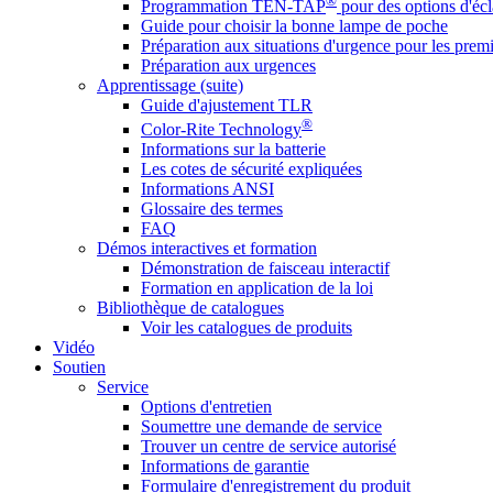
®
Programmation TEN-TAP
pour des options d'écl
Guide pour choisir la bonne lampe de poche
Préparation aux situations d'urgence pour les premi
Préparation aux urgences
Apprentissage (suite)
Guide d'ajustement TLR
®
Color-Rite Technology
Informations sur la batterie
Les cotes de sécurité expliquées
Informations ANSI
Glossaire des termes
FAQ
Démos interactives et formation
Démonstration de faisceau interactif
Formation en application de la loi
Bibliothèque de catalogues
Voir les catalogues de produits
Vidéo
Soutien
Service
Options d'entretien
Soumettre une demande de service
Trouver un centre de service autorisé
Informations de garantie
Formulaire d'enregistrement du produit