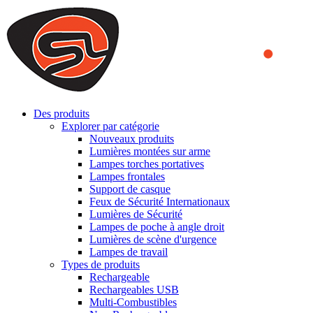
We use cookies to ensure that we provide you the best experience on o
you a better experience. To learn more or to find out how you can di
ACCEPT AND CLOSE
Des produits
Explorer par catégorie
Nouveaux produits
Lumières montées sur arme
Lampes torches portatives
Lampes frontales
Support de casque
Feux de Sécurité Internationaux
Lumières de Sécurité
Lampes de poche à angle droit
Lumières de scène d'urgence
Lampes de travail
Types de produits
Rechargeable
Rechargeables USB
Multi-Combustibles