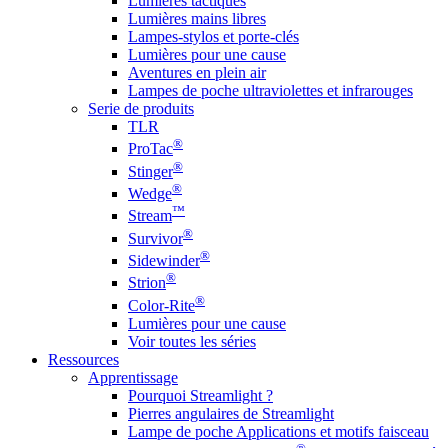
Lumières tactiques
Lumières mains libres
Lampes-stylos et porte-clés
Lumières pour une cause
Aventures en plein air
Lampes de poche ultraviolettes et infrarouges
Serie de produits
TLR
®
ProTac
®
Stinger
®
Wedge
™
Stream
®
Survivor
®
Sidewinder
®
Strion
®
Color-Rite
Lumières pour une cause
Voir toutes les séries
Ressources
Apprentissage
Pourquoi Streamlight ?
Pierres angulaires de Streamlight
Lampe de poche Applications et motifs faisceau