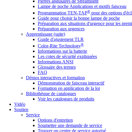
Pierres angulaires de Streamlight
Lampe de poche Applications et motifs faisceau
®
Programmation TEN-TAP
pour des options d'écl
Guide pour choisir la bonne lampe de poche
Préparation aux situations d'urgence pour les premi
Préparation aux urgences
Apprentissage (suite)
Guide d'ajustement TLR
®
Color-Rite Technology
Informations sur la batterie
Les cotes de sécurité expliquées
Informations ANSI
Glossaire des termes
FAQ
Démos interactives et formation
Démonstration de faisceau interactif
Formation en application de la loi
Bibliothèque de catalogues
Voir les catalogues de produits
Vidéo
Soutien
Service
Options d'entretien
Soumettre une demande de service
Trouver un centre de service autorisé